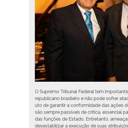
O Supre­mo Tri­bunal Fed­er­al tem impor­tan
repub­li­cano brasileiro e não pode sofr­er 
u­to de garan­tir a con­formi­dade das ações d
são sem­pre passíveis de críti­ca, essen­cial p
das funções de Esta­do. Entre­tan­to, ameaça
deses­ta­bi­lizar a exe­cução de suas atribui