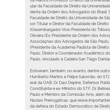
va Mar­tins (Pro­fes­sor Eméri­to da Uni­ver­si­d
u­lar da Fac­ul­dade de Dire­ito da Uni­ver­si­d
dente da Ordem dos Advo­ga­dos do Brasil, Seç
Fac­ul­dade de Dire­ito da Uni­ver­si­dade de S
sor Tit­u­lar e Dire­tor da Fac­ul­dade de Dire­i
(Desem­bar­gador Vice-Pres­i­dente do Tri­bun
Oliveira (Ex-Pres­i­dente da Ordem dos Advo­
Asso­ci­aç­nao dos Advo­ga­dos de São Paulo,
(Pres­i­dente da Acad­e­mia Paulista de Dire­i
Paulo, Dire­tor e Coor­de­nador Acadêmi­co do
Paulo, vin­cu­la­do à Cadeira San Tia­go Dan
Estiver­am, tam­bém, no even­to, den­tre out­ro
Hum­ber­to Mar­tins e Felipe Salomão, do STJ, 
er­al da OAB, Dr. Davi Depiné, Defen­sor Públi
Con­sti­tu­inte e ex-Min­istro do STF, Dr. Beli
Paulo e Mem­bro da Comis­são Arns, além dos 
Núcleo Pre­rrog­a­ti­vas, que reúne impor­tante
da defe­sa do Esta­do Democráti­co de Dire­ito