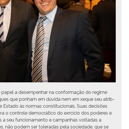
te papel a desem­pen­har na con­for­mação do regime
ataques que pon­ham em dúvi­da nem em xeque seu atrib­
e Esta­do às nor­mas con­sti­tu­cionais. Suas decisões
ara o con­t­role democráti­co do exr­cí­cio dos poderes e
s a seu fun­ciona­men­to e cam­pan­has voltadas a
ções, não podem ser tol­er­adas pela sociedade, que se