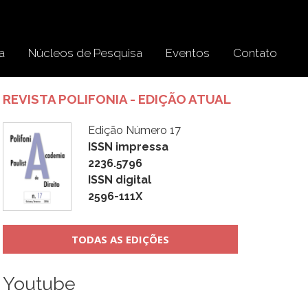
a
Núcleos de Pesquisa
Eventos
Contato
REVISTA POLIFONIA - EDIÇÃO ATUAL
Edição Número 17
ISSN impressa
2236.5796
ISSN digital
2596-111X
TODAS AS EDIÇÕES
Youtube