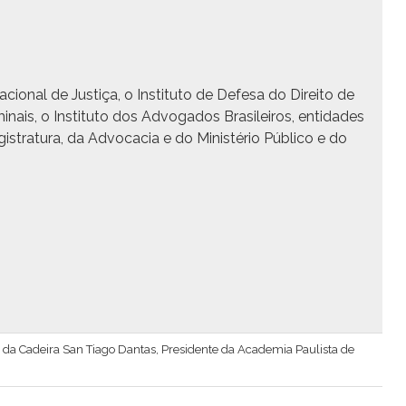
acional de Justiça, o Insti­tu­to de Defe­sa do Dire­ito de
m­i­nais, o Insti­tu­to dos Advo­ga­dos Brasileiros, enti­dades
s­tratu­ra, da Advo­ca­cia e do Min­istério Públi­co e do
lar da Cadeira San Tiago Dantas, Presidente da Academia Paulista de