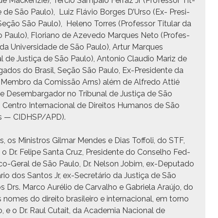
ade Macken­zie), Tér­cio Sam­paio Fer­raz Jr (Pro­fes­sor Tit­
ade de São Paulo), Luiz Flávio Borges D’Ur­so (Ex- Pres­i­
ão São Paulo), Heleno Tor­res (Pro­fes­sor Tit­u­lar da
ão Paulo), Flo­ri­ano de Azeve­do Mar­ques Neto (Pro­fes­
to da Uni­ver­si­dade de São Paulo), Artur Mar­ques
al de Justiça de São Paulo), Anto­nio Clau­dio Mariz de
ga­dos do Brasil, Seção São Paulo, Ex-Pres­i­dente da
 Mem­bro da Comis­são Arns) além de Alfre­do Attié
to e Desem­bar­gador no Tri­bunal de Justiça de São
 Cen­tro Inter­na­cional de Dire­itos Humanos de São
­tas — CIDHSP/APD).
s, os Min­istros Gilmar Mendes e Dias Tof­foli, do STF,
o Dr. Felipe San­ta Cruz, Pres­i­dente do Con­sel­ho Fed­
­co-Ger­al de São Paulo, Dr. Nel­son Jobim, ex-Dep­uta­do
seario dos San­tos Jr, ex-Secretário da Justiça de São
Drs. Mar­co Aurélio de Car­val­ho e Gabriela Araújo, do
s nomes do dire­ito brasileiro e inter­na­cional, em torno
, e o Dr. Raul Cutait, da Acad­e­mia Nacional de