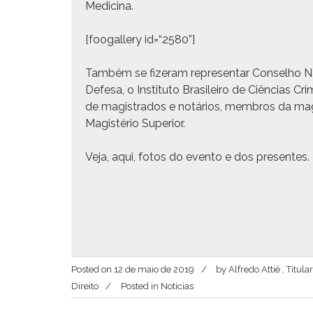
Medicina.
[foogallery id=“2580”]
Tam­bém se fiz­er­am rep­re­sen­tar Con­sel­ho N
Defe­sa, o Insti­tu­to Brasileiro de Ciên­cias Cri
de mag­istra­dos e notários, mem­bros da mag­i­
Mag­istério Superior.
Veja,
aqui
, fotos do even­to e dos presentes.
Posted on
12 de maio de 2019
by
Alfredo Attié , Titu
Direito
Posted in
Notícias