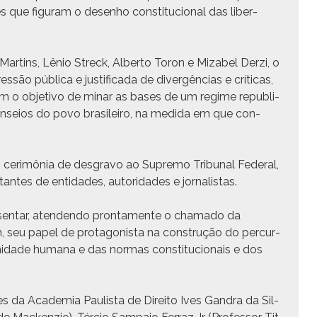
 que fig­u­ram o desen­ho con­sti­tu­cional das liber­
­tins, Lênio Streck, Alber­to Toron e Miz­abel Derzi, o
são públi­ca e jus­ti­fi­ca­da de divergên­cias e críti­cas,
m o obje­ti­vo de minar as bases de um regime repub­li­
anseios do povo brasileiro, na medi­da em que con­
er­imô­nia de des­gra­vo ao Supre­mo Tri­bunal Fed­er­al,
n­tantes de enti­dades, autori­dades e jornalistas.
e­sen­tar, aten­den­do pronta­mente o chama­do da
 seu papel de pro­tag­o­nista na con­strução do per­cur­
dig­nidade humana e das nor­mas con­sti­tu­cionais e dos
s da Acad­e­mia Paulista de Dire­ito Ives Gan­dra da Sil­