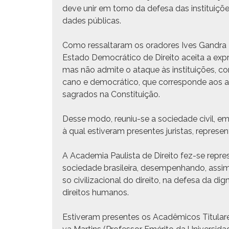
deve unir em torno da defe­sa das insti­tu­ições
dades públicas.
Como ressaltaram os oradores Ives Gan­dra Mar
Esta­do Democráti­co de Dire­ito acei­ta a expres
mas não admite o ataque às insti­tu­ições, co
cano e democráti­co, que cor­re­sponde aos 
sagra­dos na Constituição.
Desse modo, reuniu-se a sociedade civ­il, em c
à qual estiver­am pre­sentes juris­tas, rep­re­se
A Acad­e­mia Paulista de Dire­ito fez-se rep­r
sociedade brasileira, desem­pen­han­do, assim,
so civ­i­liza­cional do dire­ito, na defe­sa da 
dire­itos humanos.
Estiver­am pre­sentes os Acadêmi­cos Tit­u­lare