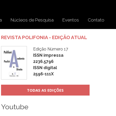
a
Núcleos de Pesquisa
Eventos
Contato
REVISTA POLIFONIA - EDIÇÃO ATUAL
Edição Número 17
ISSN impressa
2236.5796
ISSN digital
2596-111X
TODAS AS EDIÇÕES
Youtube