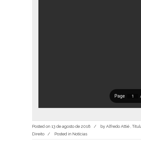
Posted on
13 de agosto de 2018
by
Alfredo Attié , Ti
Direito
Posted in
Notícias