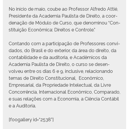
No iní­cio de maio, coube ao Pro­fes­sor Alfre­do Attié,
Pres­i­dente da Acad­e­mia Paulista de Dire­ito, a coor­
de­nação de Módu­lo de Cur­so, que denomi­nou “Con­
sti­tu­ição Econômi­ca: Dire­itos e Controle.”
Con­tan­do com a par­tic­i­pação de Pro­fes­sores con­vi­
da­dos, do Brasil e do exte­ri­or, da área do dire­ito, da
con­tabil­i­dade e da audi­to­ria, e Acadêmi­cos da
Acad­e­mia Paulista de Dire­ito, o cur­so se desen­
volveu entre os dias 6 e 9, inclu­sive, rela­cio­nan­do
temas de Dire­ito Con­sti­tu­cional, Econômi­co,
Empre­sar­i­al, da Pro­priedade Int­elec­tu­al, da Livre
Con­cor­rên­cia, Inter­na­cional Econômi­co, Com­para­do,
e suas relações com a Econo­mia, a Ciên­cia Con­tá­bil
e a Auditoria.
[foogallery id=“2538”]