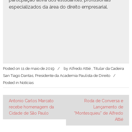
espe­cial­iza­dos da área do dire­ito empresarial.
Posted on
11 de maio de 2019
by
Alfredo Attié , Titular da Cadeira
San Tiago Dantas, Presidente da Academia Paulista de Direito
Posted in
Notícias
Navegação
Antonio Carlos Marcato
Roda de Conversa e
recebe homenagem da
Lançamento de
de
Cidade de São Paulo
“Montesquieu” de Alfredo
Post
Attié