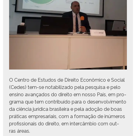
O Cen­tro de Estu­dos de Dire­ito Econômi­co e Social
(Cedes) tem-se nota­bi­liza­do pela pesquisa e pelo
ensi­no avança­dos do dire­ito em nos­so País, em pro­
gra­ma que tem con­tribuí­do para o desen­volvi­men­to
da ciên­cia jurídi­ca brasileira e pela adoção de boas
práti­cas empre­sari­ais, com a for­mação de inúmeros
profis­sion­ais do dire­ito, em inter­câm­bio com out­
ras áreas.