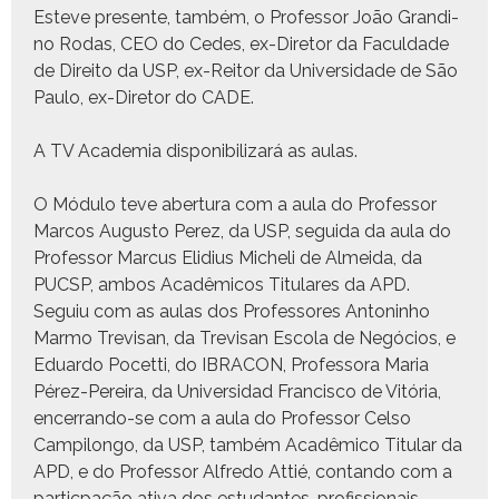
Esteve pre­sente, tam­bém, o Pro­fes­sor João Grandi­
no Rodas, CEO do Cedes, ex-Dire­tor da Fac­ul­dade
de Dire­ito da USP, ex-Reitor da Uni­ver­si­dade de São
Paulo, ex-Dire­tor do CADE.
A
TV Acad­e­mia
disponi­bi­lizará as aulas.
O Módu­lo teve aber­tu­ra com a aula do Pro­fes­sor
Mar­cos Augus­to Perez, da USP, segui­da da aula do
Pro­fes­sor Mar­cus Elid­ius Miche­li de Almei­da, da
PUCSP, ambos Acadêmi­cos Tit­u­lares da APD.
Seguiu com as aulas dos Pro­fes­sores Anton­in­ho
Mar­mo Tre­visan, da Tre­visan Esco­la de Negó­cios, e
Eduar­do Pocetti, do IBRACON, Pro­fes­so­ra Maria
Pérez-Pereira, da Uni­ver­si­dad Fran­cis­co de Vitória,
encer­ran­do-se com a aula do Pro­fes­sor Cel­so
Campi­lon­go, da USP, tam­bém Acadêmi­co Tit­u­lar da
APD, e do Pro­fes­sor Alfre­do Attié, con­tan­do com a
par­tic­pação ati­va dos estu­dantes, profis­sion­ais