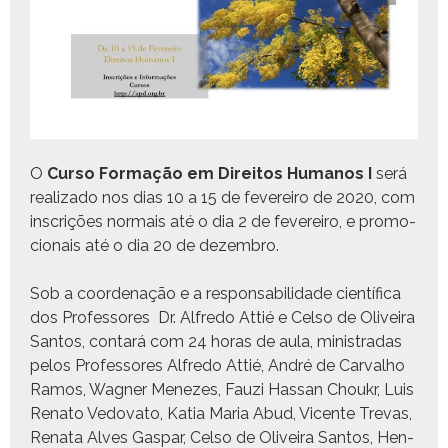
O
Cur­so For­mação em Dire­itos Humanos I
será
real­iza­do nos dias 10 a 15 de fevereiro de 2020, com
inscrições nor­mais até o dia 2 de fevereiro, e pro­mo­
cionais até o dia 20 de dezembro.
Sob a coor­de­nação e a respon­s­abil­i­dade cien­tí­fi­ca
dos Pro­fes­sores Dr. Alfre­do Attié e Cel­so de Oliveira
San­tos, con­tará com 24 horas de aula, min­istradas
pelos Pro­fes­sores Alfre­do Attié, André de Car­val­ho
Ramos, Wag­n­er Menezes, Fauzi Has­san Choukr, Luis
Rena­to Vedova­to, Katia Maria Abud, Vicente Trevas,
Rena­ta Alves Gas­par, Cel­so de Oliveira San­tos, Hen­