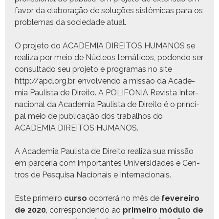
favor da elab­o­ração de soluções sistêmi­cas para os
prob­le­mas da sociedade atual.
O pro­je­to do ACADEMIA DIREITOS HUMANOS se
real­iza por meio de Núcleos temáti­cos, poden­do ser
con­sul­ta­do seu pro­je­to e pro­gra­mas no site
http://apd.org.br, envol­ven­do a mis­são da Acad­e­
mia Paulista de Dire­ito. A POLIFONIA Revista Inter­
na­cional da Acad­e­mia Paulista de Dire­ito é o prin­ci­
pal meio de pub­li­cação dos tra­bal­hos do
ACADEMIA DIREITOS HUMANOS.
A Acad­e­mia Paulista de Dire­ito real­iza sua mis­são
em parce­ria com impor­tantes Uni­ver­si­dades e Cen­
tros de Pesquisa Nacionais e Internacionais.
Este primeiro
cur­so
ocor­rerá no mês de
fevereiro
de 2020
, cor­re­spon­den­do ao
primeiro módu­lo de