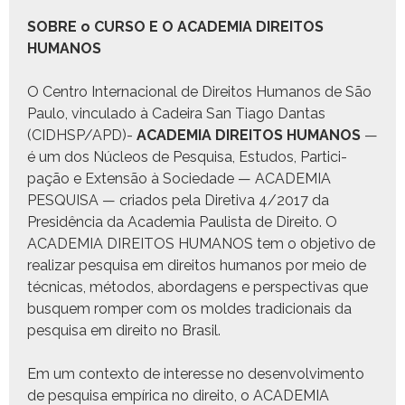
SOBRE o CURSO E O ACADEMIA DIREITOS
HUMANOS
O Cen­tro Inter­na­cional de Dire­itos Humanos de São
Paulo, vin­cu­la­do à Cadeira San Tia­go Dan­tas
(CIDHSP/APD)-
ACADEMIA DIREITOS HUMANOS
—
é um dos Núcleos de Pesquisa, Estu­dos, Par­tic­i­
pação e Exten­são à Sociedade — ACADEMIA
PESQUISA — cri­a­dos pela Dire­ti­va 4/2017 da
Presidên­cia da Acad­e­mia Paulista de Dire­ito. O
ACADEMIA DIREITOS HUMANOS tem o obje­ti­vo de
realizar pesquisa em dire­itos humanos por meio de
téc­ni­cas, méto­dos, abor­da­gens e per­spec­ti­vas que
busquem romper com os moldes tradi­cionais da
pesquisa em dire­ito no Brasil.
Em um con­tex­to de inter­esse no desen­volvi­men­to
de pesquisa empíri­ca no dire­ito, o ACADEMIA