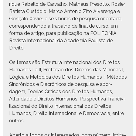
rique Rabel­lo de Car­val­ho, Matheus Pre­sot­to, Rosier
Batista Custó­dio, Mar­co Anto­nio Zito Alvaren­ga e
Gonça­lo Xavier, e seis horas de pesquisa ori­en­ta­da,
cor­re­spon­den­do a tra­bal­ho de final de cur­so, em
for­ma de arti­go, para pub­li­cação na POLIFONIA
Revista Inter­na­cional da Acad­e­mia Paulista de
Direito.
Os temas são Estru­tu­ra Inter­na­cional dos Dire­itos
Humanos I e II, Pro­teção dos Dire­itos das Mino­rias I,
Lóg­i­ca e Metódi­ca dos Dire­itos Humanos I: Méto­dos
Sin­crôni­cos e Diacrôni­cos de pesquisa e abor­
dagem, Teo­rias Críti­cas dos Dire­itos Humanos,
Alteri­dade e Dire­itos Humanos, Per­spec­ti­va Tran­civ­i­
liza­cional do Dire­ito Inter­na­cional dos Dire­itos
Humanos, Dire­ito Inter­na­cional e Democ­ra­cia, entre
outros.
Aber­to a todos os inter­es­sa­dos, com número lim­i­ta­