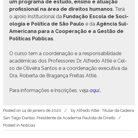
um pro­gra­ma de estu­do, ensi­no e atu­ação
profis­sion­al na área de dire­itos humanos
. Terá
o apoio insti­tu­cional da
Fun­dação Esco­la de Soci­
olo­gia e Políti­ca de São Paulo
e da
Agên­cia Sul-
Amer­i­cana para a Coop­er­ação e a Gestão de
Políti­cas Públi­cas
.
O cur­so tem a coor­de­nação e a respon­s­abil­i­dade
acadêmi­cas dos Pro­fes­sores Dr. Alfre­do Attié e Cel­
so de Oliveira San­tos e a coor­de­nação exec­u­ti­va da
Dra. Rober­ta de Bra­gança Fre­itas Attié.
Para infor­mações e inscrições, veja
aqui
..
Posted on
14 de janeiro de 2020
by
Alfredo Attié , Titular da Cadeira
San Tiago Dantas, Presidente da Academia Paulista de Direito
Posted in
Notícias