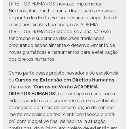
DIREITOS HUMANOS ino­va ao imple­men­tar
Núcleos pluri‑, mul­ti e trans- dis­ci­pli­nares em áreas
de pon­ta do dire­ito. Em um cenário sociopolíti­co de
críti­ca aos dire­itos humanos, o ACADEMIA
DIREITOS HUMANOS propõe-se a anal­is­ar esse
fenô­meno e super­ar os dis­cur­sos tradi­cionais,
procu­ran­do espe­cial­mente o desen­volvi­men­to de
novas gramáti­cas e instru­men­tos para a efe­ti­vação
dos dire­itos humanos.
Como parte desse pro­je­to ino­vador e de excelên­cia,
os
Cur­sos de Exten­são em Dire­itos Humanos
,
chama­dos “
Cur­sos de Verão ACADEMIA
DIREITOS HUMANOS
”, bus­cam aprox­i­mar a comu­
nidade acadêmi­ca, a sociedade civ­il e os ambi­entes
de negó­cio por meio da dis­sem­i­nação de con­hec­i­
men­to especí­fi­co de teor cien­tí­fi­co (teóri­co e práti­
co) com o obje­ti­vo final de habil­i­tar a atu­ação
profis­sion­al do públi­co, em pro­je­to de exten­são em