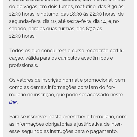
do de vagas, em dois turnos, matuti­no, das 8:30 às
12:30 horas, e noturno, das 18:30 às 22:30 horas, de
segun­da-feira, dia 10, até sex­ta-feira, dia 14, e, no
sába­do, para as duas tur­mas, das 8:30 às
12:30 horas.
Todos os que con­cluirem o cur­so rece­berão cer­ti­fi­
cação, vál­i­da para os cur­rícu­los acadêmi­cos e
profissionais.
Os val­ores de inscrição nor­mal e pro­mo­cional, bem
como as demais infor­mações con­stam do for­
mulário de inscrição, que pode ser aces­sa­do neste
link
.
Para se inscr­ev­er, bas­ta preencher o for­mulário, com
as infor­mações obri­gatórias e jus­ti­fica­ti­va de inter­
esse, seguin­do as instruções para o pagamento.