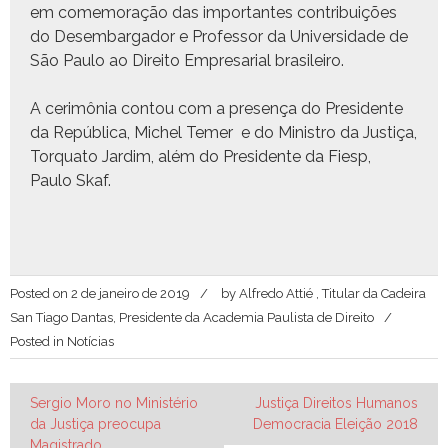
em comem­o­ração das impor­tantes con­tribuições
do Desem­bar­gador e Pro­fes­sor da Uni­ver­si­dade de
São Paulo ao Dire­ito Empre­sar­i­al brasileiro.
A cer­imô­nia con­tou com a pre­sença do Pres­i­dente
da Repúbli­ca, Michel Temer e do Min­istro da Justiça,
Torqua­to Jardim, além do Pres­i­dente da Fiesp,
Paulo Skaf.
Posted on
2 de janeiro de 2019
by
Alfredo Attié , Titular da Cadeira
San Tiago Dantas, Presidente da Academia Paulista de Direito
Posted in
Notícias
Navegação
Sergio Moro no Ministério
Justiça Direitos Humanos
da Justiça preocupa
Democracia Eleição 2018
de
Magistrado