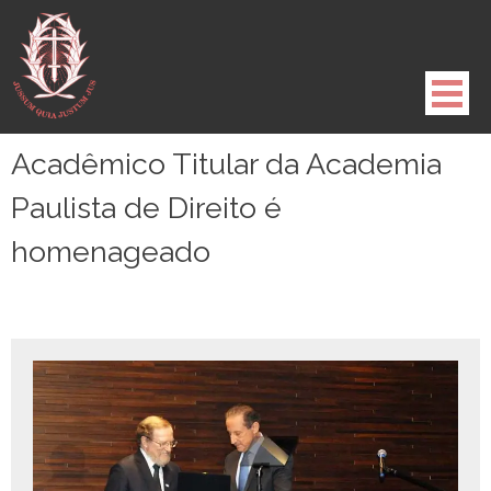
Pule
para
o
conteúdo
Acadêmico Titular da Academia
Paulista de Direito é
homenageado