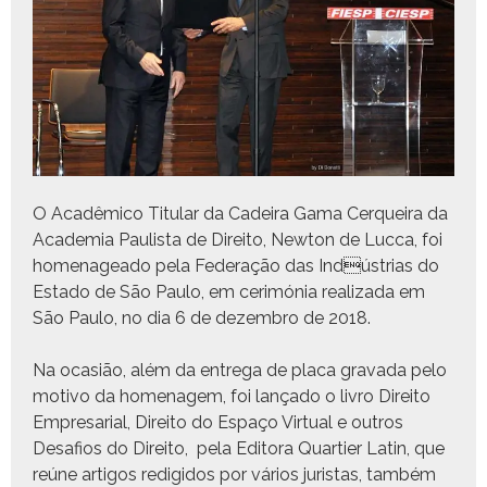
O Acadêmi­co
Tit­u­lar da Cadeira Gama Cerqueira
da
Acad­e­mia Paulista de Dire­ito, New­ton de Luc­ca, foi
hom­e­nagea­do pela Fed­er­ação das Indústrias do
Esta­do de São Paulo, em cer­imó­nia real­iza­da em
São Paulo, no dia 6 de dezem­bro de 2018.
Na ocasião, além da entre­ga de pla­ca grava­da pelo
moti­vo da hom­e­nagem, foi lança­do o livro Dire­ito
Empre­sar­i­al, Dire­ito do Espaço Vir­tu­al e out­ros
Desafios do Dire­ito, pela Edi­to­ra Quarti­er Latin, que
reúne arti­gos redigi­dos por vários juris­tas, tam­bém