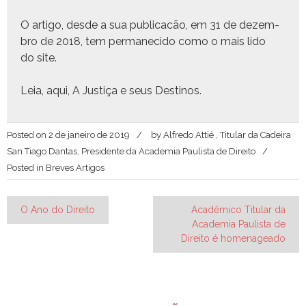
O arti­go, des­de a sua pub­li­cacão, em 31 de dezem­
bro de 2018, tem per­maneci­do como o mais lido
do site.
Leia, aqui,
A Justiça e seus Des­ti­nos
.
Posted on
2 de janeiro de 2019
by
Alfredo Attié , Titular da Cadeira
San Tiago Dantas, Presidente da Academia Paulista de Direito
Posted in
Breves Artigos
Navegação
O Ano do Direito
Acadêmico Titular da
Academia Paulista de
de
Direito é homenageado
Post