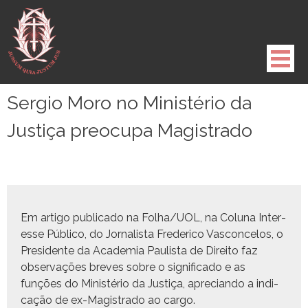
Pule
para
o
conteúdo
Sergio Moro no Ministério da
Justiça preocupa Magistrado
Em arti­go pub­li­ca­do na Folha/UOL, na Col­u­na Inter­
esse Públi­co, do Jor­nal­ista Fred­eri­co Vas­con­ce­los, o
Pres­i­dente da Acad­e­mia Paulista de Dire­ito faz
obser­vações breves sobre o sig­nifi­ca­do e as
funções do Min­istério da Justiça, apre­cian­do a indi­
cação de ex-Mag­istra­do ao cargo.