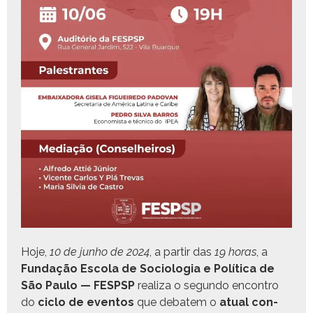
Hoje,
10 de jun­ho de 2024
, a par­tir das
19 horas
, a
Fun­dação Esco­la de Soci­olo­gia e Políti­ca de
São Paulo — FESPSP
real­iza o segun­do encon­tro
do
ciclo de even­tos
que debatem o
atu­al con­