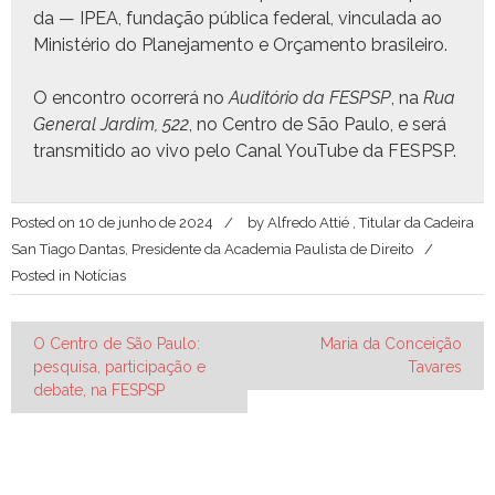
da — IPEA, fun­dação públi­ca fed­er­al, vin­cu­la­da ao
Min­istério do Plane­ja­men­to e Orça­men­to brasileiro.
O encon­tro ocor­rerá no
Auditório da FESPSP
, na
Rua
Gen­er­al Jardim, 522
, no Cen­tro de São Paulo, e será
trans­mi­ti­do ao vivo pelo Canal YouTube da FESPSP.
Posted on
10 de junho de 2024
by
Alfredo Attié , Titular da Cadeira
San Tiago Dantas, Presidente da Academia Paulista de Direito
Posted in
Notícias
Navegação
O Centro de São Paulo:
Maria da Conceição
pesquisa, participação e
Tavares
de
debate, na FESPSP
Post