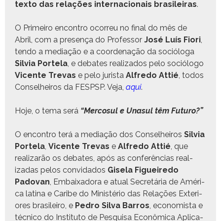
tex­to das relações inter­na­cionais brasileiras
.
O Primeiro encon­tro ocor­reu no final do mês de
Abril, com a pre­sença do Pro­fes­sor
José Luís Fiori
,
ten­do a medi­ação e a coor­de­nação da sociólo­ga
Sil­via Portela
, e debates real­iza­dos pelo sociól­o­go
Vicente Trevas
e pelo jurista
Alfre­do Attié
, todos
Con­sel­heiros da FESPSP. Veja,
aqui
.
Hoje, o tema será
“Mer­co­sul e Una­sul têm Futuro?”
O encon­tro terá a medi­ação dos Con­sel­heiros
Sil­via
Portela
,
Vicente Trevas
e
Alfre­do Attié
, que
realizarão os debates, após as con­fer­ên­cias real­
izadas pelos con­vi­da­dos
Gisela Figueire­do
Padovan
, Embaix­ado­ra e atu­al Secretária de Améri­
ca lati­na e Caribe do Min­istério das Relações Exte­ri­
ores brasileiro, e
Pedro Sil­va Bar­ros
, econ­o­mista e
téc­ni­co do Insti­tu­to de Pesquisa Econômi­ca Apli­ca­