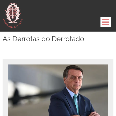
Pule
para
o
conteúdo
As Derrotas do Derrotado