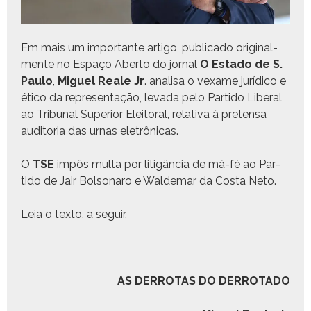
Em mais um impor­tante arti­go, pub­li­ca­do orig­i­nal­
mente no Espaço Aber­to do jor­nal
O Esta­do de S.
Paulo
,
Miguel Reale Jr
. anal­isa o vex­ame jurídi­co e
éti­co da rep­re­sen­tação, lev­a­da pelo Par­tido Lib­er­al
ao Tri­bunal Supe­ri­or Eleitoral, rel­a­ti­va à pre­ten­sa
audi­to­ria das urnas eletrônicas.
O
TSE
impôs mul­ta por lit­igân­cia de má-fé ao Par­
tido de Jair Bol­sonaro e Walde­mar da Cos­ta Neto.
Leia o tex­to, a seguir.
AS DERROTAS DO DERROTADO