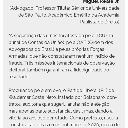
Miguel Reale Jr.
(Advo­ga­do, Pro­fes­sor Tit­u­lar Sênior da Uni­ver­si­dade
de São Paulo, Acadêmi­co Eméri­to da Acad­e­mia
Paulista de Direito)
“A segu­rança das urnas foi ates­ta­da pelo TCU (Tri­
bunal de Con­tas da União), pela OAB (Ordem dos
Advo­ga­dos do Brasil) e pelas próprias Forças
Armadas, que não con­stataram nen­hum indí­cio de
fraude. Três mis­sões inter­na­cionais de obser­vação
eleitoral tam­bém garan­ti­ram a fidedig­nidade do
resultado.
Procu­ran­do pelo em ovo, o Par­tido Lib­er­al (PL) de
Walde­mar Cos­ta Neto, insta­do por Bol­sonaro, con­
tra­tou audi­to­ria que sug­eriu anu­lar não a eleição,
mas ape­nas parte sub­stan­cial das urnas, dan­do a
vitória ao ansioso der­ro­ta­do. Como pre­tex­to, usou a
con­statação de as urnas ante­ri­ores a 2.020, cer­ca de