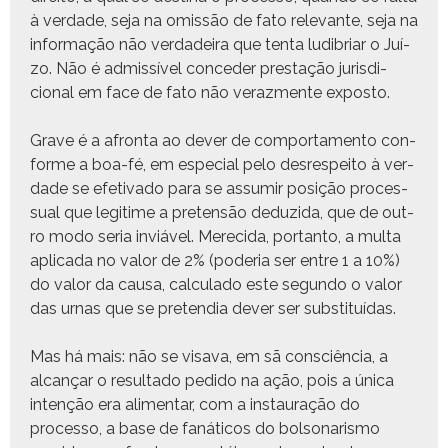
à ver­dade, seja na omis­são de fato rel­e­vante, seja na
infor­mação não ver­dadeira que ten­ta ludib­ri­ar o Juí­
zo. Não é admis­sív­el con­ced­er prestação juris­di­
cional em face de fato não ver­az­mente exposto.
Grave é a afronta ao dev­er de com­por­ta­men­to con­
forme a boa-fé, em espe­cial pelo desre­speito à ver­
dade se efe­ti­va­do para se assumir posição proces­
su­al que legit­ime a pre­ten­são deduzi­da, que de out­
ro modo seria inviáv­el. Mere­ci­da, por­tan­to, a mul­ta
apli­ca­da no val­or de 2% (pode­ria ser entre 1 a 10%)
do val­or da causa, cal­cu­la­do este segun­do o val­or
das urnas que se pre­tendia dev­er ser substituídas.
Mas há mais: não se visa­va, em sã con­sciên­cia, a
alcançar o resul­ta­do pedi­do na ação, pois a úni­ca
intenção era ali­men­tar, com a instau­ração do
proces­so, a base de fanáti­cos do bol­sonar­is­mo