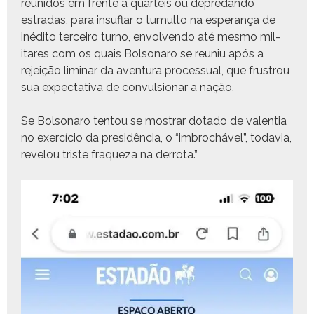
reunidos em frente a quar­téis ou depredan­do
estradas, para insu­flar o tumul­to na esper­ança de
inédi­to ter­ceiro turno, envol­ven­do até mes­mo mil­
itares com os quais Bol­sonaro se reuniu após a
rejeição lim­i­nar da aven­tu­ra proces­su­al, que frus­trou
sua expec­ta­ti­va de con­vul­sion­ar a nação.
Se Bol­sonaro ten­tou se mostrar dota­do de valen­tia
no exer­cí­cio da presidên­cia, o “imbrocháv­el”, todavia,
rev­el­ou triste fraque­za na derrota.”