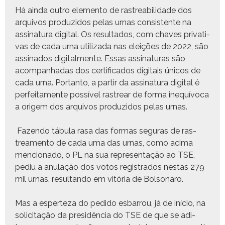
Há ain­da out­ro ele­men­to de ras­tre­abil­i­dade dos
arquiv­os pro­duzi­dos pelas urnas con­sis­tente na
assi­natu­ra dig­i­tal. Os resul­ta­dos, com chaves pri­v­a­ti­
vas de cada urna uti­liza­da nas eleições de 2022, são
assi­na­dos dig­i­tal­mente. Essas assi­nat­uras são
acom­pan­hadas dos cer­ti­fi­ca­dos dig­i­tais únicos de
cada urna. Por­tan­to, a par­tir da assi­natu­ra dig­i­tal é
per­feita­mente pos­sív­el ras­trear de for­ma inequívoca
a origem dos arquiv­os pro­duzi­dos pelas urnas.
Fazen­do tábu­la rasa das for­mas seguras de ras­
trea­men­to de cada uma das urnas, como aci­ma
men­ciona­do, o PL na sua rep­re­sen­tação ao TSE,
pediu a anu­lação dos votos reg­istra­dos nes­tas 279
mil urnas, resul­tan­do em vitória de Bolsonaro.
Mas a esperteza do pedi­do esbar­rou, já de iní­cio, na
solic­i­tação da presidên­cia do TSE de que se adi­