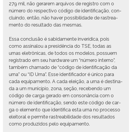
279 mil, não ger­arem arquiv­os de reg­istro com o
número do respec­ti­vo códi­go de iden­ti­fi­cação, con­
cluin­do, então, não haver pos­si­bil­i­dade de ras­trea­
men­to do resul­ta­do das mesmas.
Essa con­clusão é sabida­mente inverídi­ca, pois
como assi­nalou a presidên­cia do TSE, todas as
urnas eletrônicas, de todos os mod­e­los, pos­suem
reg­istra­do em seu hard­ware um “número inter­no”,
também chama­do de “código de identificação da
urna” ou “ID Urna”. Esse iden­ti­fi­cador é único para
cada equipa­men­to. A cada eleição, a urna é des­ti­na­
da a um municí­pio, zona, seção, receben­do um
códi­go de car­ga ger­a­do em con­sonân­cia com o
número de iden­ti­fi­cação, sendo este códi­go de car­
ga o ele­men­to que iden­ti­fi­ca esta urna no proces­so
eleitoral e per­mite ras­tre­abil­i­dade dos resul­ta­dos
como pro­duzi­dos pelo equipamento.