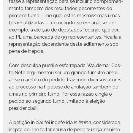
tasse a rep­re­sen­tação para se incluir o com­pro­me­ti­
men­to tam­bém dos resul­ta­dos decor­rentes do
primeiro turno — no qual estas mes­mís­si­mas urnas
foram uti­lizadas — colo­can­do-se em análise, por
exem­p­lo, a eleição de dep­uta­dos fed­erais que deu
ao PL uma ban­ca­da de 99 rep­re­sen­tantes. Ficaria a
rep­re­sen­tação depen­dente deste adi­ta­men­to sob
pena de inépcia.
Com des­cul­pa pueril e esfar­ra­pa­da, Walde­mar Cos­
ta Neto argu­men­tou ser um grande tumul­to ampli­
ar-se o âmbito do pedi­do, trazen­do diver­sos atores
ao proces­so na hipótese de anu­lação tam­bém de
urnas no primeiro turno. Por essa razão cin­gia o
pedi­do ao segun­do turno, lim­i­ta­do à eleição
presidencial!!!
A petição ini­cial foi inde­feri­da
in lim­ine,
con­sid­er­a­da
inep­ta por lhe fal­tar causa de pedir, ou seja: mín­i­mo