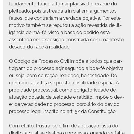
fun­da­men­to fáti­co a tornar plausív­el o exame do
pleit­ea­do, pois las­trea­da a ini­cial em argu­men­tos
fal­sos, que con­trari­am a ver­dade obje­ti­va. Por este
moti­vo tam­bém se reputou a ação revesti­da de lit­
igân­cia de má-fé, vis­to a base do pedi­do estar
assen­ta­da em exposição con­struí­da com man­i­festo
desacor­do face à realidade.
O Códi­go de Proces­so Civ­il impõe a todos que par­
tic­i­pam do proces­so agir segun­do a boa-fé obje­ti­va,
ou seja, com cor­reção, leal­dade, hon­esti­dade. Do
con­trário, a justiça se pres­ta a final­i­dade espúria. A
pro­bidade proces­su­al, como obri­ga­to­riedade de
atu­ação dota­da de leal­dade e retidão, impõe o dev­
er de veraci­dade no proces­so, corolário do dev­i­do
proces­so legal inscrito no art. 5º da Constituição.
Com efeito, frus­tra-se o fim de apli­cação jus­ta do
dire­ito, à qual se des­ti­na o proces­so, quan­do se fal­ta