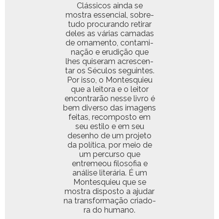
Clás­si­cos ain­da se
mostra essen­cial, sobre­
tu­do procu­ran­do reti­rar
deles as várias camadas
de orna­men­to, con­t­a­m­i­
nação e erudição que
lhes quis­er­am acres­cen­
tar os Sécu­los seguintes.
Por isso, o Mon­tesquieu
que a leito­ra e o leitor
encon­trarão nesse livro é
bem diver­so das ima­gens
feitas, recom­pos­to em
seu esti­lo e em seu
desen­ho de um pro­je­to
da políti­ca, por meio de
um per­cur­so que
entremeou filosofia e
análise literária. É um
Mon­tesquieu que se
mostra dis­pos­to a aju­dar
na trans­for­mação cri­ado­
ra do humano.