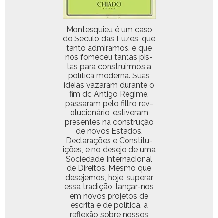
Mon­tesquieu é um caso
do Sécu­lo das Luzes, que
tan­to admi­ramos, e que
nos forneceu tan­tas pis­
tas para con­stru­irmos a
políti­ca mod­er­na. Suas
ideias vazaram durante o
fim do Anti­go Regime,
pas­saram pelo fil­tro rev­
olu­cionário, estiver­am
pre­sentes na con­strução
de novos Esta­dos,
Declar­ações e Con­sti­tu­
ições, e no dese­jo de uma
Sociedade Inter­na­cional
de Dire­itos. Mes­mo que
dese­je­mos, hoje, super­ar
essa tradição, lançar-nos
em novos pro­je­tos de
escri­ta e de políti­ca, a
reflexão sobre nos­sos