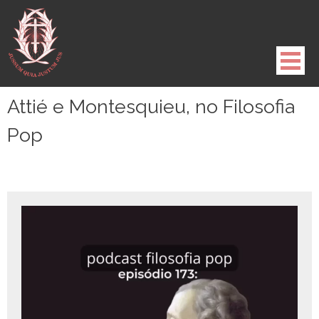
Pule
para
o
conteúdo
Attié e Montesquieu, no Filosofia
Pop