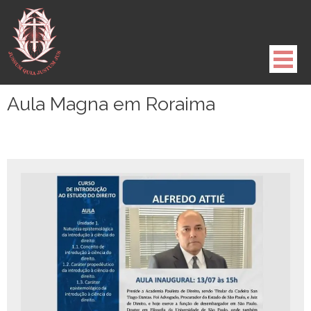
Pule
para
o
conteúdo
Aula Magna em Roraima