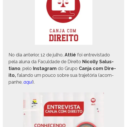
No dia ante­ri­or, 12 de jul­ho,
Attié
foi entre­vis­ta­do
pela alu­na da Fac­ul­dade de Dire­ito
Nicol­ly Salus­
tiano
, pelo
Insta­gram
do Grupo
Can­ja com Dire­
ito
,
falan­do um pouco sobre sua tra­jetória (acom­
pan­he,
aqui
).