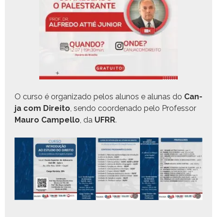
O cur­so é orga­ni­za­do pelos alunos e alu­nas do
Can­
ja com Dire­ito
, sendo coor­de­na­do pelo Pro­fes­sor
Mau­ro
Campel­lo
, da
UFRR
.