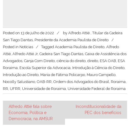
Posted on
13 de julho de 2022
by
Alfredo Attié , Titular da Cadeira
San Tiago Dantas, Presidente da Academia Paulista de Direito
Posted in
Notícias
Tagged
Academia Paulista de Direito
,
Alfredo
Attié
,
Alfredo Attié Jr
,
Cadeira San Tiago Dantas
,
Caixa de Assistência dos
Advogados
,
Canja Com Direito
,
ciência do direito
,
direito
,
ESA OAB
,
ESA
Roraima
,
Escola Superior da Advocacia
,
Introdução à Ciência do Direito
,
Introdução ao Direito
,
Maria de Fátima Policarpo
,
Mauro Campello
,
Nocolly Salustiano
,
OAB-RR
,
Ordem dos Advogados do Brasil
,
Roraima
,
RR
,
UFRR
,
Universidade de Roraima
,
Universidade Federal de Roraima
Navegação
Alfredo Attié fala sobre
Inconstitucionalidade da
Economia, Política e
PEC dos benefícios
de
Democracia, na AMSUR
Post