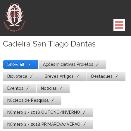
Pule
para
o
conteúdo
Cadeira San Tiago Dantas
Show all
Ações Iniciativas Projetos
Biblioteca
Breves Artigos
Destaques
Eventos
Notícias
Núcleos de Pesquisa
Número 1 - 2018 OUTONO/INVERNO
Número 2 - 2018 PRIMAREVA/VERÃO