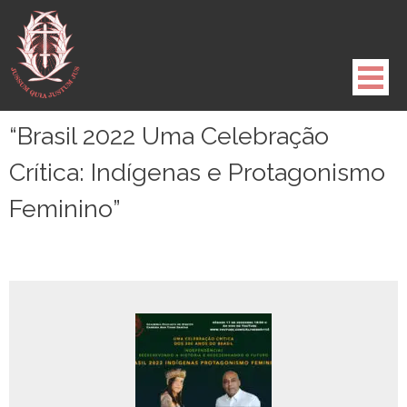
Pule
para
o
conteúdo
“Brasil 2022 Uma Celebração
Crítica: Indígenas e Protagonismo
Feminino”