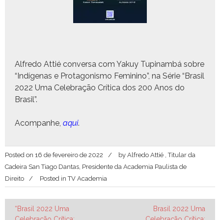
Alfre­do Attié con­ver­sa com Yakuy Tupinam­bá sobre
“Indí­ge­nas e Pro­tag­o­nis­mo Fem­i­ni­no”, na Série “Brasil
2022 Uma Cel­e­bração Críti­ca dos 200 Anos do
Brasil”.
Acom­pan­he,
aqui
.
Posted on
16 de fevereiro de 2022
by
Alfredo Attié , Titular da
Cadeira San Tiago Dantas, Presidente da Academia Paulista de
Direito
Posted in
TV Academia
Navegação
“Brasil 2022 Uma
Brasil 2022 Uma
Celebração Crítica:
Celebração Crítica: