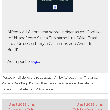
Alfre­do Attié con­ver­sa sobre “indí­ge­nas em Con­tex­
to Urbano” com Sassá Tupinam­bá, na Série “Brasil
2022 Uma Cel­e­bração Críti­ca dos 200 Anos do
Brasil”.
Acom­pan­he,
aqui
.
Posted on
16 de fevereiro de 2022
by
Alfredo Attié , Titular da
Cadeira San Tiago Dantas, Presidente da Academia Paulista de
Direito
Posted in
TV Academia
Navegação
“Brasil 2022 Uma
“Brasil 2022 Uma
Celebração Crítica:
Celebração Crítica: