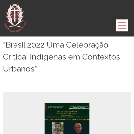
Pule
para
o
conteúdo
“Brasil 2022 Uma Celebração
Crítica: Indígenas em Contextos
Urbanos”