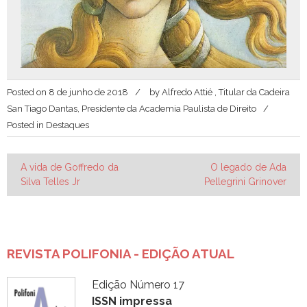
Posted on
8 de junho de 2018
by
Alfredo Attié , Titular da Cadeira
San Tiago Dantas, Presidente da Academia Paulista de Direito
Posted in
Destaques
Navegação
A vida de Goffredo da
O legado de Ada
Silva Telles Jr
Pellegrini Grinover
de
Post
REVISTA POLIFONIA - EDIÇÃO ATUAL
Edição Número 17
ISSN impressa