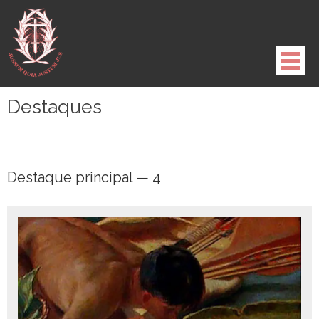
Pule
para
o
conteúdo
Destaques
Destaque principal — 4