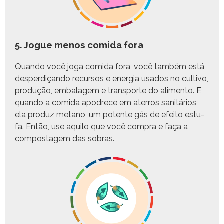
5. Jogue menos comida fora
Quan­do você joga comi­da fora, você tam­bém está
des­perdiçan­do recur­sos e ener­gia usa­dos no cul­ti­vo,
pro­dução, embal­agem e trans­porte do ali­men­to. E,
quan­do a comi­da apo­drece em ater­ros san­itários,
ela pro­duz metano, um potente gás de efeito est­u­
fa. Então, use aqui­lo que você com­pra e faça a
com­postagem das sobras.