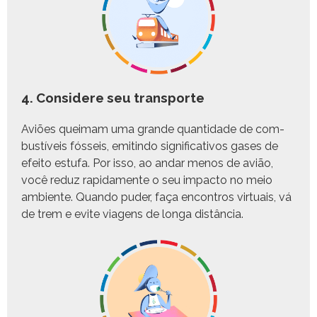
4. Considere seu transporte
Aviões queimam uma grande quan­ti­dade de com­
bustíveis fós­seis, emitin­do sig­ni­fica­tivos gas­es de
efeito est­u­fa. Por isso, ao andar menos de avião,
você reduz rap­i­da­mente o seu impacto no meio
ambi­ente. Quan­do pud­er, faça encon­tros vir­tu­ais, vá
de trem e evite via­gens de lon­ga distância.