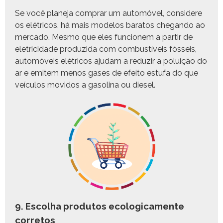
Se você plane­ja com­prar um automóv­el, con­sidere
os elétri­cos, há mais mod­e­los baratos chegan­do ao
mer­ca­do. Mes­mo que eles fun­cionem a par­tir de
elet­ri­ci­dade pro­duzi­da com com­bustíveis fós­seis,
automóveis elétri­cos aju­dam a reduzir a poluição do
ar e emitem menos gas­es de efeito est­u­fa do que
veícu­los movi­dos a gasoli­na ou diesel.
9. Escolha produtos ecologicamente
corretos