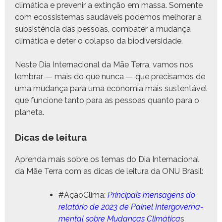
climáti­ca e pre­venir a extinção em mas­sa. Somente
com ecos­sis­temas saudáveis podemos mel­ho­rar a
sub­sistên­cia das pes­soas, com­bat­er a mudança
climáti­ca e deter o colap­so da biodiversidade.
Neste Dia Inter­na­cional da Mãe Ter­ra, vamos nos
lem­brar — mais do que nun­ca — que pre­cisamos de
uma mudança para uma econo­mia mais sus­ten­táv­el
que fun­cione tan­to para as pes­soas quan­to para o
planeta.
Dicas de leitura
Apren­da mais sobre os temas do Dia Inter­na­cional
da Mãe Ter­ra com as dicas de leitu­ra da ONU Brasil:
#Ação­Cli­ma:
Prin­ci­pais men­sagens do
relatório de 2023 de Painel Inter­gov­er­na­
men­tal sobre Mudanças Climáti­ca
s