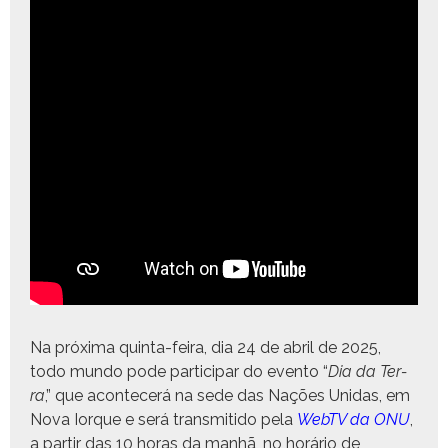
Na próx­i­ma quin­ta-feira, dia 24 de abril de 2025,
todo mun­do pode par­tic­i­par do even­to “
Dia da Ter­
ra
,” que acon­te­cerá na sede das Nações Unidas, em
Nova Iorque e será trans­mi­ti­do pela
WebTV da ONU
,
a par­tir das 10 horas da man­hã, no horário de