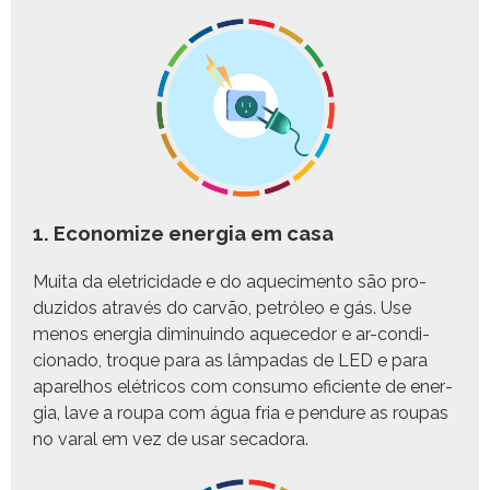
1. Economize energia em casa
Mui­ta da elet­ri­ci­dade e do aque­c­i­men­to são pro­
duzi­dos através do carvão, petróleo e gás. Use
menos ener­gia dimin­uin­do aque­ce­dor e ar-condi­
ciona­do, troque para as lâm­padas de LED e para
apar­el­hos elétri­cos com con­sumo efi­ciente de ener­
gia, lave a roupa com água fria e pen­dure as roupas
no var­al em vez de usar secadora.