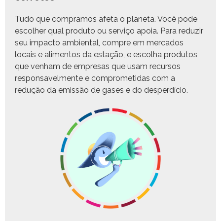
Tudo que com­pramos afe­ta o plan­e­ta. Você pode
escol­her qual pro­du­to ou serviço apoia. Para reduzir
seu impacto ambi­en­tal, com­pre em mer­ca­dos
locais e ali­men­tos da estação, e escol­ha pro­du­tos
que ven­ham de empre­sas que usam recur­sos
respon­savel­mente e com­pro­meti­das com a
redução da emis­são de gas­es e do desperdício.