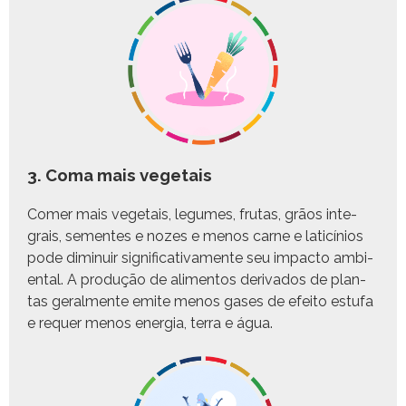
3. Coma mais vegetais
Com­er mais veg­e­tais, legumes, fru­tas, grãos inte­
grais, sementes e nozes e menos carne e lat­icínios
pode diminuir sig­ni­fica­ti­va­mente seu impacto ambi­
en­tal. A pro­dução de ali­men­tos deriva­dos de plan­
tas geral­mente emite menos gas­es de efeito est­u­fa
e requer menos ener­gia, ter­ra e água.