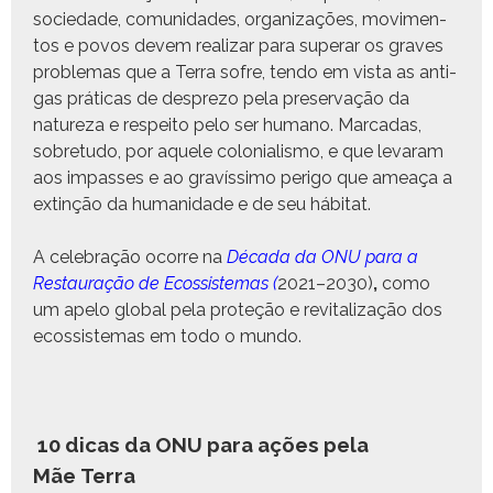
sociedade, comu­nidades, orga­ni­za­ções, movi­men­
tos e povos devem realizar para super­ar os graves
prob­le­mas que a Ter­ra sofre, ten­do em vista as anti­
gas práti­cas de despre­zo pela preser­vação da
natureza e respeito pelo ser humano. Mar­cadas,
sobre­tu­do, por aque­le colo­nial­is­mo, e que levaram
aos impass­es e ao gravís­si­mo peri­go que ameaça a
extinção da humanidade e de seu hábitat.
A cel­e­bração ocorre na
Déca­da da ONU para a
Restau­ração de Ecos­sis­temas
(
2021–2030)
,
como
um ape­lo glob­al pela pro­teção e revi­tal­iza­ção dos
ecos­sis­temas em todo o mundo.
10 dicas da ONU para ações pela
Mãe Terra