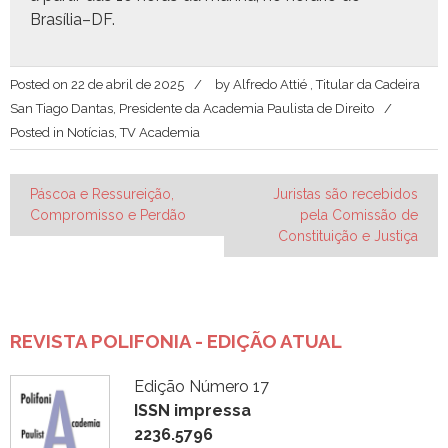
Brasília–DF.
Posted on
22 de abril de 2025
by
Alfredo Attié , Titular da Cadeira
San Tiago Dantas, Presidente da Academia Paulista de Direito
Posted in
Notícias
,
TV Academia
Navegação
Páscoa e Ressureição,
Juristas são recebidos
Compromisso e Perdão
pela Comissão de
de
Constituição e Justiça
Post
REVISTA POLIFONIA - EDIÇÃO ATUAL
Edição Número 17
ISSN impressa
2236.5796