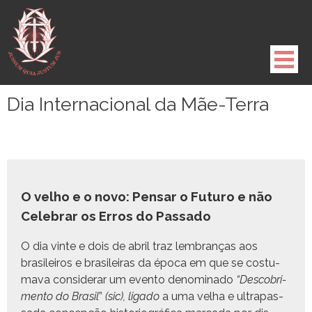
Pule
para
o
conteúdo
Dia Internacional da Mãe-Terra
O velho e o novo: Pensar o Futuro e não
Celebrar os Erros do Passado
O dia vinte e dois de abril traz lem­branças aos
brasileiros e brasileiras da época em que se cos­tu­
ma­va con­sid­er­ar um even­to denom­i­na­do
“Desco­bri­
men­to do Brasil
”
(sic), lig­a­do
a uma vel­ha e ultra­pas­