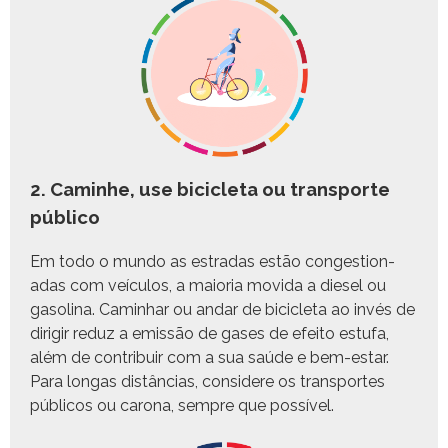
2. Caminhe, use bicicleta ou transporte
público
Em todo o mun­do as estradas estão con­ges­tion­
adas com veícu­los, a maio­r­ia movi­da a diesel ou
gasoli­na. Cam­in­har ou andar de bici­cle­ta ao invés de
diri­gir reduz a emis­são de gas­es de efeito est­u­fa,
além de con­tribuir com a sua saúde e bem-estar.
Para lon­gas dis­tân­cias, con­sidere os trans­portes
públi­cos ou carona, sem­pre que possível.