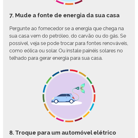
7. Mude a fonte de energia da sua casa
Per­gunte ao fornece­dor se a ener­gia que chega na
sua casa vem do petróleo, do carvão ou do gás. Se
pos­sív­el, veja se pode tro­car para fontes ren­ováveis,
como eóli­ca ou solar. Ou instale painéis solares no
tel­ha­do para ger­ar ener­gia para sua casa.
8. Troque para um automóvel elétrico