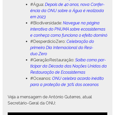
#Água:
Depois de 40 anos, nova Con­fer­
ên­cia da ONU sobre a Água é real­iza­da
em 2023
#Bio­di­ver­si­dade:
Naveg­ue na pági­na
inter­a­ti­va do PNUMA sobre ecos­sis­temas
e con­heça como fun­ciona o efeito dominó
#Des­perdí­cioZe­ro:
Cel­e­bração do
primeiro Dia Inter­na­cional do Resí­
duo Zero
#Ger­açãoRestau­ração:
Sai­ba como par­
tic­i­par da Déca­da das Nações Unidas da
Restau­ração de Ecossistemas
#Oceanos:
ONU cel­e­bra acor­do inédi­to
para a pro­teção de 30% dos oceanos
Veja a men­sagem de António Guter­res, atu­al
Secretário-Ger­al da ONU: