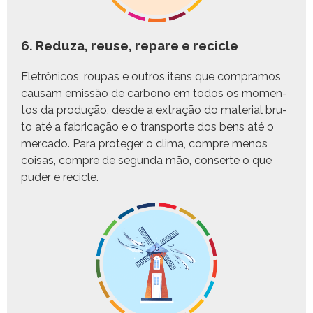
6. Reduza, reuse, repare e recicle
Eletrôni­cos, roupas e out­ros itens que com­pramos
causam emis­são de car­bono em todos os momen­
tos da pro­dução, des­de a extração do mate­r­i­al bru­
to até a fab­ri­cação e o trans­porte dos bens até o
mer­ca­do. Para pro­te­ger o cli­ma, com­pre menos
coisas, com­pre de segun­da mão, con­serte o que
pud­er e recicle.