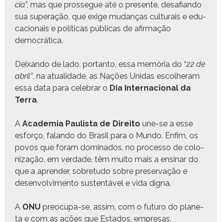
cia
”, mas que prossegue até o pre­sente, desafian­do
sua super­ação, que exige mudanças cul­tur­ais e edu­
ca­cionais e políti­cas públi­cas de afir­mação
democrática.
Deixan­do de lado, por­tan­to, essa memória do “
22 de
abril”
, na atu­al­i­dade, as Nações Unidas escol­her­am
essa data para cel­e­brar o
Dia Inter­na­cional da
Ter­ra
.
A
Acad­e­mia Paulista de Dire­ito
une-se a esse
esforço, falan­do do Brasil para o Mun­do. Enfim, os
povos que foram dom­i­na­dos, no proces­so de col­o­
niza­ção, em ver­dade, têm muito mais a ensi­nar do
que a apren­der, sobre­tu­do sobre preser­vação e
desen­volvi­men­to sus­ten­táv­el e vida digna.
A
ONU
pre­ocu­pa-se, assim, com o futuro do plan­e­
ta e com as ações que Esta­dos, empre­sas,