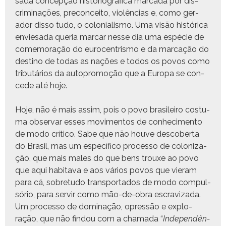
sa­da con­cepção his­to­ri­ográ­fi­ca mar­ca­da por dis­
crim­i­nações, pre­con­ceito, vio­lên­cias e, como ger­
ador dis­so tudo, o colo­nial­is­mo. Uma visão históri­ca
enviesa­da que­ria mar­car nesse dia uma espé­cie de
comem­o­ração do euro­cen­tris­mo e da mar­cação do
des­ti­no de todas as nações e todos os povos como
trib­utários da auto­pro­moção que a Europa se con­
cede até hoje.
Hoje, não é mais assim, pois o povo brasileiro cos­tu­
ma obser­var ess­es movi­men­tos de con­hec­i­men­to
de modo críti­co. Sabe que não hou­ve descober­ta
do Brasil, mas um especí­fi­co proces­so de col­o­niza­
ção, que mais males do que bens trouxe ao povo
que aqui habita­va e aos vários povos que vier­am
para cá, sobre­tu­do trans­porta­dos de modo com­pul­
sório, para servir como mão-de-obra escrav­iza­da.
Um proces­so de dom­i­nação, opressão e explo­
ração, que não find­ou com a chama­da “
Inde­pendên­