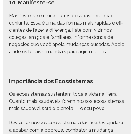
10. Manifeste-se
Man­i­feste-se e reú­na out­ras pes­soas para ação
con­jun­ta. Essa é uma das for­mas mais ráp­i­das e efi­
cientes de faz­er a difer­ença. Fale com viz­in­hos,
cole­gas, ami­gos e famil­iares. Informe donos de
negó­cios que você apoia mudanças ousadas. Apele
a líderes locais e mundi­ais para agirem agora.
Importância dos Ecossistemas
Os ecos­sis­temas sus­ten­tam toda a vida na Ter­ra.
Quan­to mais saudáveis forem nos­sos ecos­sis­temas,
mais saudáv­el será o plan­e­ta — e seu povo.
Restau­rar nos­sos ecos­sis­temas dan­i­fi­ca­dos aju­dará
a acabar com a pobreza, com­bat­er a mudança