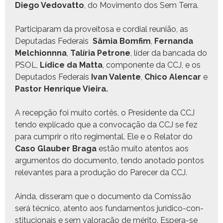
Diego Vedovat­to
, do Movi­men­to dos Sem Terra.
Par­tic­i­param da proveitosa e cor­dial reunião, as
Dep­utadas Fed­erais
Sâmia Bom­fim
,
Fer­nan­da
Mel­chionnna
,
Talíria Petrone
, líder da ban­ca­da do
PSOL,
Lídice da Mat­ta
, com­po­nente da CCJ, e os
Dep­uta­dos Fed­erais
Ivan Valente
,
Chico Alen­car
e
Pas­tor Hen­rique Vieira.
A recepção foi muito cortês, o Pres­i­dente da CCJ
ten­do expli­ca­do que a con­vo­cação da CCJ se fez
para cumprir o rito reg­i­men­tal. Ele e o Rela­tor do
Caso Glauber Bra­ga
estão muito aten­tos aos
argu­men­tos do doc­u­men­to, ten­do ano­ta­do pon­tos
rel­e­vantes para a pro­dução do Pare­cer da CCJ.
Ain­da, dis­ser­am que o doc­u­men­to da Comis­são
será téc­ni­co, aten­to aos fun­da­men­tos jurídi­co-con­
sti­tu­cionais e sem val­o­ração de méri­to. Espera-se