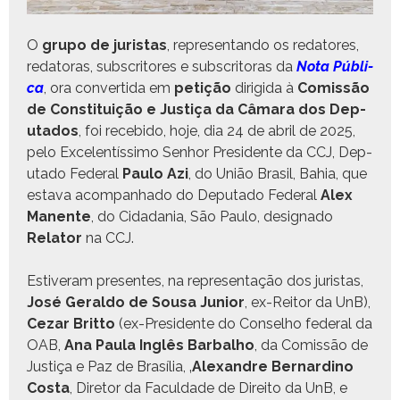
O
grupo de juris­tas
, rep­re­sen­tan­do os reda­tores,
reda­toras, sub­scritores e sub­scritoras da
Nota Públi­
ca
,
ora con­ver­ti­da em
petição
dirigi­da à
Comis­são
de Con­sti­tu­ição e Justiça da Câmara dos Dep­
uta­dos
, foi rece­bido, hoje, dia 24 de abril de 2025,
pelo Exce­len­tís­si­mo Sen­hor Pres­i­dente da CCJ, Dep­
uta­do Fed­er­al
Paulo Azi
, do União Brasil, Bahia, que
esta­va acom­pan­hado do Dep­uta­do Fed­er­al
Alex
Manente
, do Cidada­nia, São Paulo, des­ig­na­do
Rela­tor
na CCJ.
Estiver­am pre­sentes, na rep­re­sen­tação dos juris­tas,
José Ger­al­do de Sousa Junior
, ex-Reitor da UnB),
Cezar Brit­to
(ex-Pres­i­dente do Con­sel­ho fed­er­al da
OAB,
Ana Paula Inglês Bar­balho
, da Comis­são de
Justiça e Paz de Brasília, ‚
Alexan­dre Bernardi­no
Cos­ta
, Dire­tor da Fac­ul­dade de Dire­ito da UnB, e