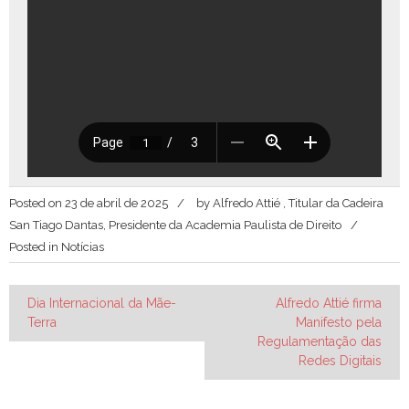
Posted on
23 de abril de 2025
by
Alfredo Attié , Titular da Cadeira
San Tiago Dantas, Presidente da Academia Paulista de Direito
Posted in
Notícias
Navegação
Dia Internacional da Mãe-
Alfredo Attié firma
Terra
Manifesto pela
de
Regulamentação das
Post
Redes Digitais