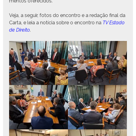
men­tos oferecidos.
Veja, a seguir, fotos do encon­tro e a redação final da
Car­ta, e leia a notí­cia sobre o encon­tro na
TV Esta­do
de Dire­ito
.