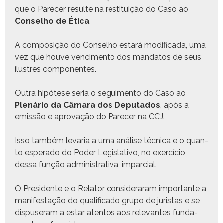
que o Pare­cer resulte na resti­tu­ição do Caso ao
Con­sel­ho de Éti­ca
.
A com­posição do Con­sel­ho estará mod­i­fi­ca­da, uma
vez que hou­ve venci­men­to dos mandatos de seus
ilus­tres componentes.
Out­ra hipótese seria o segui­men­to do Caso ao
Plenário da Câmara dos Dep­uta­dos
, após a
emis­são e aprovação do Pare­cer na CCJ.
Isso tam­bém levaria a uma análise téc­ni­ca e o quan­
to esper­a­do do Poder Leg­isla­ti­vo, no exer­cí­cio
dessa função admin­is­tra­ti­va, imparcial.
O Pres­i­dente e o Rela­tor con­sid­er­aram impor­tante a
man­i­fes­tação do qual­i­fi­ca­do grupo de juris­tas e se
dis­puser­am a estar aten­tos aos rel­e­vantes fun­da­