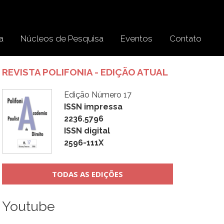
a
Núcleos de Pesquisa
Eventos
Contato
REVISTA POLIFONIA - EDIÇÃO ATUAL
Edição Número 17
ISSN impressa
2236.5796
ISSN digital
2596-111X
TODAS AS EDIÇÕES
Youtube