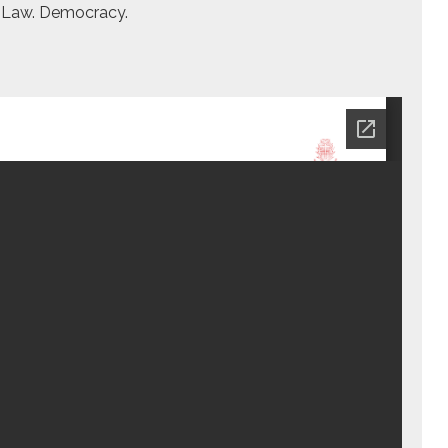
e Law. Democ­ra­cy.