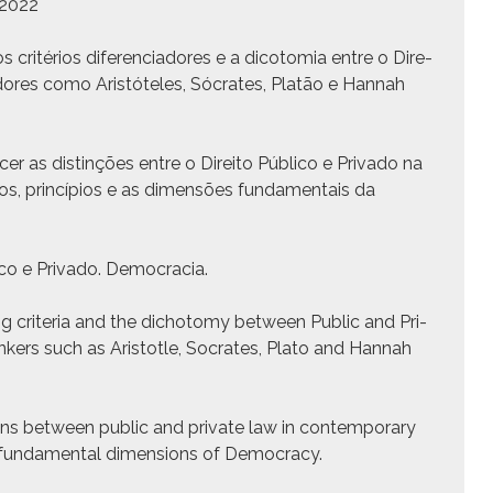
/2022
 critérios difer­en­ci­adores e a dico­to­mia entre o Dire­
sadores como Aristóte­les, Sócrates, Platão e Han­nah
er as dis­tinções entre o Dire­ito Públi­co e Pri­va­do na
s, princí­pios e as dimen­sões fun­da­men­tais da
­co e Pri­va­do. Democ­ra­cia.
­at­ing cri­te­ria and the dichoto­my between Pub­lic and Pri­
kers such as Aris­to­tle, Socrates, Pla­to and Han­nah
ions between pub­lic and pri­vate law in con­tem­po­rary
nd fun­da­men­tal dimen­sions of Democ­ra­cy.