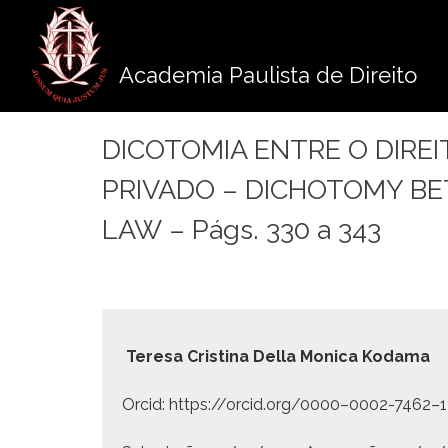
Pule
para
o
Academia Paulista de Direito
conteúdo
DICOTOMIA ENTRE O DIREI
PRIVADO – DICHOTOMY BE
LAW – Págs. 330 a 343
Tere­sa Cristi­na Del­la Mon­i­ca Kodama
Orcid: https://orcid.org/0000–0002-7462–