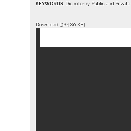
KEYWORDS:
Dichoto­my. Pub­lic and Pri­vat
Down­load [364.80 KB]