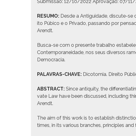
Sub­mis­são: 12/10/2022 Aprovação: 07/11
RESUMO:
Des­de a Antigu­idade, dis­cute-se os
ito Púbi­co e o Pri­va­do, pas­san­do por pen­
Arendt.
Bus­ca-se com o pre­sente tra­bal­ho esta­b­ele­c
Con­tem­po­ranei­dade, nos seus diver­sos ramo
Democ­ra­cia.
PALAVRAS-CHAVE:
Dico­to­mia. Dire­ito Públi
ABSTRACT:
Since antiq­ui­ty, the dif­fer­en­ti
vate Law have been dis­cussed, includ­ing thin
Arendt.
The aim of this work is to estab­lish dis­tinc­t
times, in its var­i­ous branch­es, prin­ci­ples a