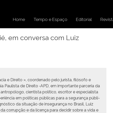
Home
Tempo e Espaço
Editorial
Revist
ttié, em conversa com Luiz
a e Dire­ito », coor­de­na­do pelo jurista, filó­so­fo e
­mia Paulista de Dire­ito ‑APD, em impor­tante parce­ria da
opól­o­go, cien­tista políti­co, escritor e espe­cial­ista
er­iên­cia em políti­cas públi­cas para a segu­rança públi­
ós­ti­co da situ­ação de inse­gu­rança no Brasil, Luiz
l e da cor­rupção e da licença para decidir sobre a vida e