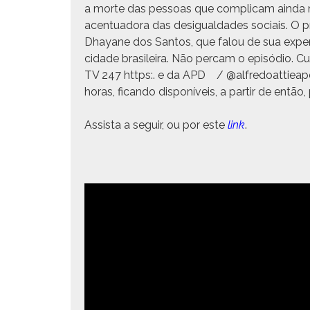
a morte das pes­soas que com­pli­cam ain­da ma
acen­tu­ado­ra das desigual­dades soci­ais. O pro
Dhayane dos San­tos, que falou de sua exper­i
cidade brasileira. Não per­cam o episó­dio. 
TV 247 https:
.
e da APD
/ @alfredoattieapd
horas, fican­do disponíveis, a par­tir de entã
Assista a seguir, ou por este
link
.