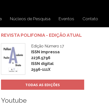
a
Núcleos de Pesquisa
Eventos
Contato
REVISTA POLIFONIA - EDIÇÃO ATUAL
Edição Número 17
ISSN impressa
2236.5796
ISSN digital
2596-111X
TODAS AS EDIÇÕES
Youtube