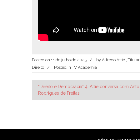
Posted on
11 de julho de 2025
by
Alfredo Attié , Titu
Direito
Posted in
TV Academia
Navegação
“Direito e Democracia” 4: Attié conversa com Anto
Rodrigues de Freitas
de
Post