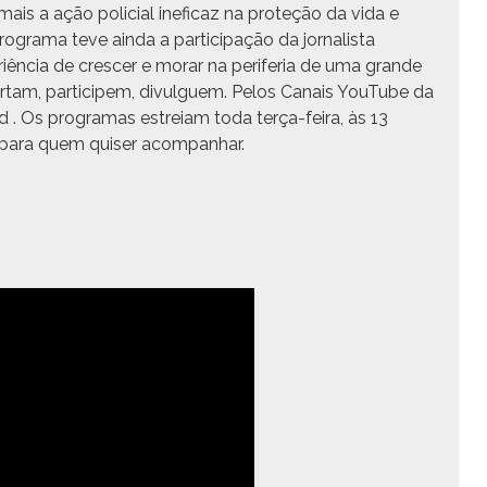
is a ação poli­cial inefi­caz na pro­teção da vida e
­gra­ma teve ain­da a par­tic­i­pação da jor­nal­ista
ên­cia de crescer e morar na per­ife­ria de uma grande
Cur­tam, par­ticipem, divulguem. Pelos Canais YouTube da
 .
Os pro­gra­mas estreiam toda terça-feira, às 13
o, para quem quis­er acompanhar.