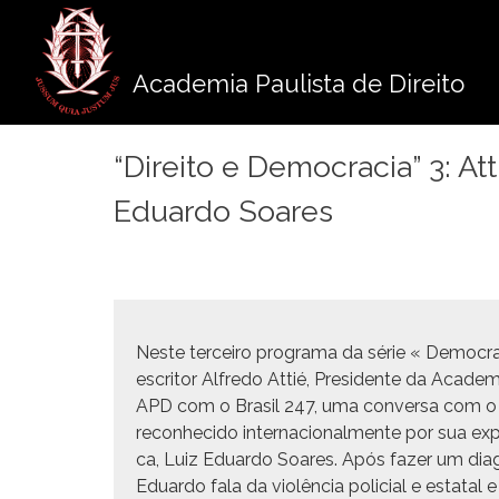
Pule
para
o
Academia Paulista de Direito
conteúdo
“Direito e Democracia” 3: A
Eduardo Soares
Neste ter­ceiro pro­gra­ma da série « Democ­ra­ci
escritor Alfre­do Attié, Pres­i­dente da Acad­e
APD com o Brasil 247, uma con­ver­sa com o antr
recon­heci­do inter­na­cional­mente por sua exp
ca, Luiz Eduar­do Soares. Após faz­er um diag­n
Eduar­do fala da vio­lên­cia poli­cial e estata