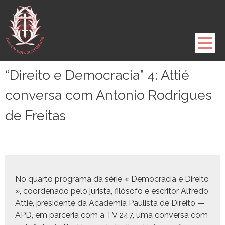
Pule
para
o
conteúdo
“Direito e Democracia” 4: Attié
conversa com Antonio Rodrigues
de Freitas
No quar­to pro­gra­ma da série « Democ­ra­cia e Dire­ito
», coor­de­na­do pelo jurista, filó­so­fo e escritor Alfre­do
Attié, pres­i­dente da Acad­e­mia Paulista de Dire­ito —
APD, em parce­ria com a TV 247, uma con­ver­sa com