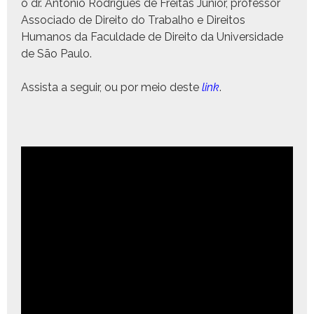
o dr. Anto­nio Rodrigues de Fre­itas Júnior, pro­fes­sor
Asso­ci­a­do de Dire­ito do Tra­bal­ho e Dire­itos
Humanos da Fac­ul­dade de Dire­ito da Uni­ver­si­dade
de São Paulo.
Assista a seguir, ou por meio deste
link
.