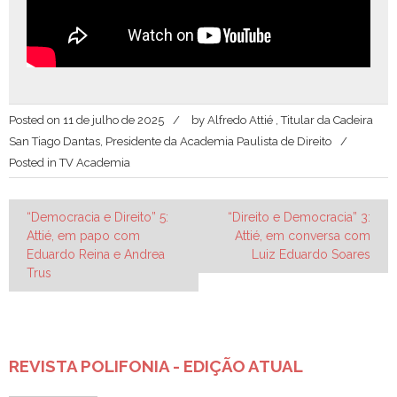
Posted on
11 de julho de 2025
by
Alfredo Attié , Titular da Cadeira
San Tiago Dantas, Presidente da Academia Paulista de Direito
Posted in
TV Academia
Navegação
“Democracia e Direito” 5:
“Direito e Democracia” 3:
Attié, em papo com
Attié, em conversa com
de
Eduardo Reina e Andrea
Luiz Eduardo Soares
Post
Trus
REVISTA POLIFONIA - EDIÇÃO ATUAL