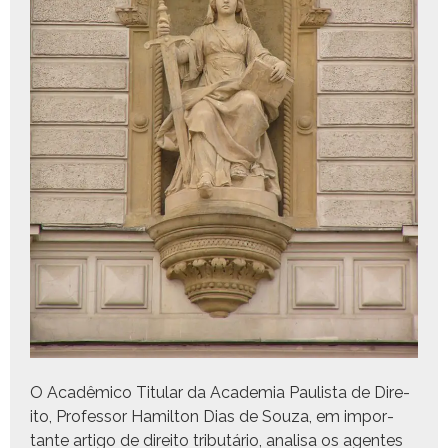
O Acadêmi­co Tit­u­lar da Acad­e­mia Paulista de Dire­
ito, Pro­fes­sor Hamil­ton Dias de Souza, em impor­
tante arti­go de dire­ito trib­utário, anal­isa os agentes