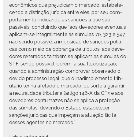
econômi­cos que prej­u­dicam o mer­ca­do, esta­b­ele­
cen­do a dis­tinção jurîdi­ca entre eles, por seu com­
por­ta­men­to, indi­can­do as sanções a que são
passíveis, con­cluin­do que “aos deve­dores even­tu­ais
apli­cam-se inte­gral­mente as súmu­las 70, 323 e 547,
não sendo pos­sív­el a imposição de sanções políti­
cas como meio de cobrança de trib­u­tos; aos deve­
dores reit­er­a­dos tam­bém se apli­cam as súmu­las do
STF, sendo pos­sív­el, porém, a sua flex­i­bi­liza­ção,
quan­do a admin­is­tração com­pro­var, obser­va­do o
dev­i­do proces­so legal, que o inadim­ple­men­to trib­
utário ten­ha afe­ta­do o mer­ca­do, de sorte a garan­tir
a neu­tral­i­dade trib­utária (arti­go 146‑A da CF); e aos
deve­dores con­tu­mazes não se apli­ca a pro­teção
das súmu­las, deven­do o Esta­do esta­b­ele­cer
sanções jurídi­cas que impeçam a atu­ação ilíci­ta
dess­es agentes no mercado.”