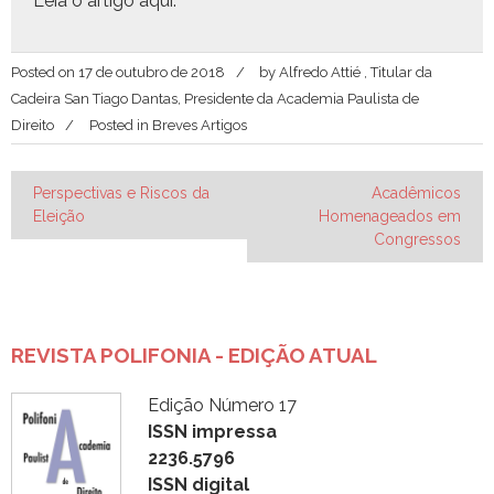
Leia o arti­go
aqui
.
Posted on
17 de outubro de 2018
by
Alfredo Attié , Titular da
Cadeira San Tiago Dantas, Presidente da Academia Paulista de
Direito
Posted in
Breves Artigos
Navegação
Perspectivas e Riscos da
Acadêmicos
Eleição
Homenageados em
de
Congressos
Post
REVISTA POLIFONIA - EDIÇÃO ATUAL
Edição Número 17
ISSN impressa
2236.5796
ISSN digital