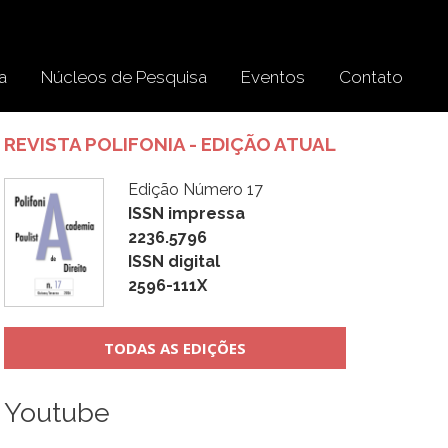
a
Núcleos de Pesquisa
Eventos
Contato
REVISTA POLIFONIA - EDIÇÃO ATUAL
Edição Número 17
ISSN impressa
2236.5796
ISSN digital
2596-111X
TODAS AS EDIÇÕES
Youtube