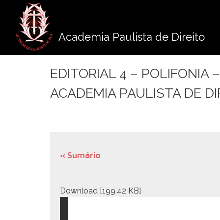
Pule
para
o
Academia Paulista de Direito
conteúdo
EDITORIAL 4 – POLIFONIA 
ACADEMIA PAULISTA DE DIRE
« Sumário
Down­load [199.42 KB]