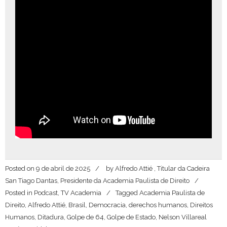
Posted on
9 de abril de 2025
by
Alfredo Attié , Titular da Cadeira
San Tiago Dantas, Presidente da Academia Paulista de Direito
Posted in
Podcast
,
TV Academia
Tagged
Academia Paulista de
Direito
,
Alfredo Attié
,
Brasil
,
Democracia
,
derechos humanos
,
Direitos
Humanos
,
Ditadura
,
Golpe de 64
,
Golpe de Estado
,
Nelson Villareal