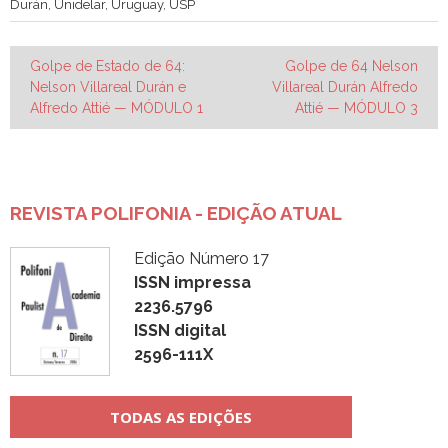
Durán
,
Unidelar
,
Uruguay
,
USP
Navegação
Golpe de Estado de 64:
Golpe de 64 Nelson
Nelson Villareal Durán e
Villareal Durán Alfredo
de
Alfredo Attié — MÓDULO 1
Attié — MÓDULO 3
Post
REVISTA POLIFONIA - EDIÇÃO ATUAL
Edição Número 17
ISSN impressa
2236.5796
ISSN digital
2596-111X
TODAS AS EDIÇÕES