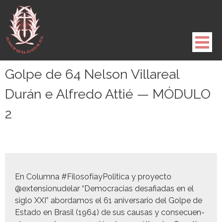
Pule
para
o
conteúdo
Golpe de 64 Nelson Villareal
Durán e Alfredo Attié — MÓDULO
2
En Colum­na #Filosofíay­Po­lit­i­ca y proyec­to
@extensionudelar “Democ­ra­cias desafi­adas en el
siglo XXI” abor­damos el 61 aniver­sario del Golpe de
Esta­do en Brasil (1964) de sus causas y con­se­cuen­