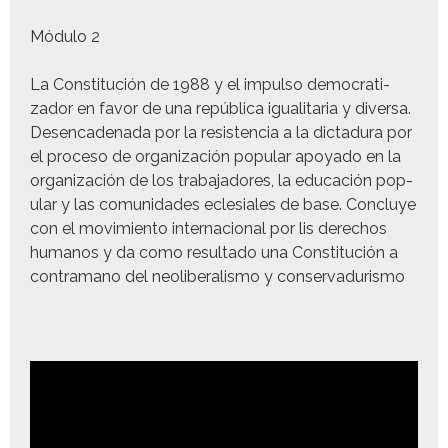
Módu­lo 2
La Con­sti­tu­ción de 1988 y el impul­so democ­ra­ti­
zador en favor de una repúbli­ca igual­i­taria y diver­sa.
Des­en­ca­de­na­da por la resisten­cia a la dic­tadu­ra por
el pro­ce­so de orga­ni­zación pop­u­lar apoy­a­do en la
orga­ni­zación de los tra­ba­jadores, la edu­cación pop­
u­lar y las comu­nidades ecle­siales de base. Con­cluye
con el movimien­to inter­na­cional por lis dere­chos
humanos y da como resul­ta­do una Con­sti­tu­ción a
con­tra­mano del neolib­er­al­is­mo y conservadurismo