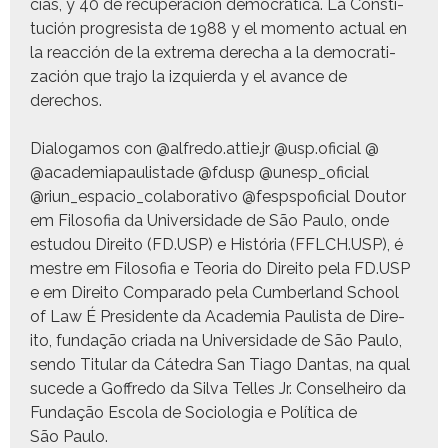
cias, y 40 de recu­peración democráti­ca. La Con­sti­
tu­ción pro­gre­sista de 1988 y el momen­to actu­al en
la reac­ción de la extrema derecha a la democ­ra­ti­
zación que tra­jo la izquier­da y el avance de
derechos.
Dialog­amos con @alfredo.attie.jr @usp.oficial @
@academiapaulistade @fdusp @unesp_oficial
@riun_espacio_colaborativo @fespspoficial Doutor
em Filosofia da Uni­ver­si­dade de São Paulo, onde
estu­dou Dire­ito (FD.USP) e História (FFLCH.USP), é
mestre em Filosofia e Teo­ria do Dire­ito pela FD.USP
e em Dire­ito Com­para­do pela Cum­ber­land School
of Law É Pres­i­dente da Acad­e­mia Paulista de Dire­
ito, fun­dação cri­a­da na Uni­ver­si­dade de São Paulo,
sendo Tit­u­lar da Cát­e­dra San Tia­go Dan­tas, na qual
sucede a Gof­fre­do da Sil­va Telles Jr. Con­sel­heiro da
Fun­dação Esco­la de Soci­olo­gia e Políti­ca de
São Paulo.