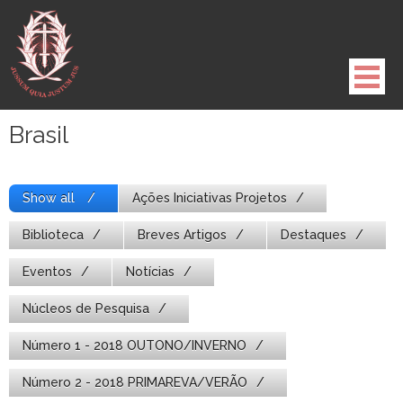
Pule
para
o
conteúdo
Brasil
Show all
Ações Iniciativas Projetos
Biblioteca
Breves Artigos
Destaques
Eventos
Notícias
Núcleos de Pesquisa
Número 1 - 2018 OUTONO/INVERNO
Número 2 - 2018 PRIMAREVA/VERÃO