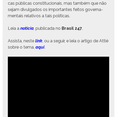
cas públi­cas con­sti­tu­cionais, mas tam­bém que não
sejam divul­ga­dos os impor­tantes feitos gov­er­na­
men­tais rel­a­tivos a tais políticas.
Leia a
notí­cia
, pub­li­ca­da no
Brasil 247
.
Assista, neste
link
, ou a seguir, e leia o arti­go de Attié
sobre o tema,
aqui
.