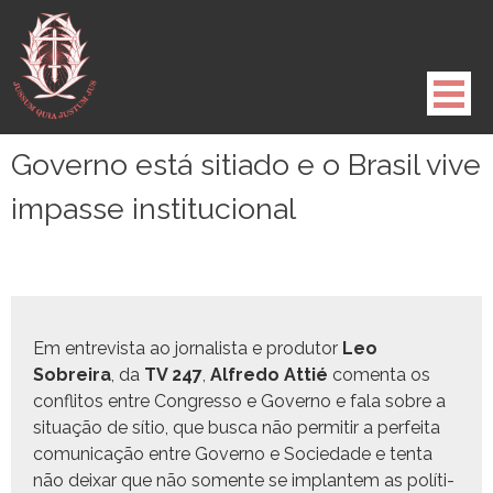
Pule
para
o
conteúdo
Governo está sitiado e o Brasil vive
impasse institucional
Em entre­vista ao jor­nal­ista e pro­du­tor
Leo
Sobreira
, da
TV 247
,
Alfre­do Attié
comen­ta os
con­fli­tos entre Con­gres­so e Gov­er­no e fala sobre a
situ­ação de sítio, que bus­ca não per­mi­tir a per­fei­ta
comu­ni­cação entre Gov­er­no e Sociedade e ten­ta
não deixar que não somente se implantem as políti­