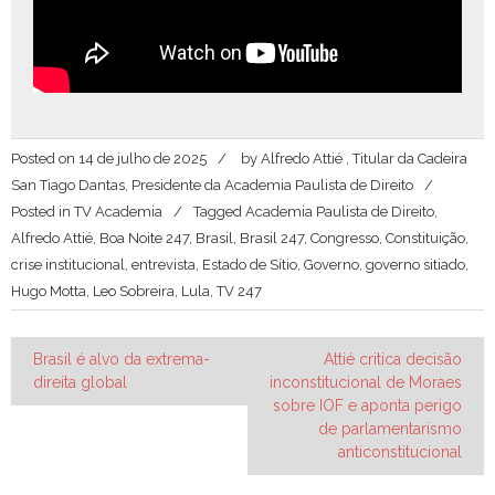
Posted on
14 de julho de 2025
by
Alfredo Attié , Titular da Cadeira
San Tiago Dantas, Presidente da Academia Paulista de Direito
Posted in
TV Academia
Tagged
Academia Paulista de Direito
,
Alfredo Attié
,
Boa Noite 247
,
Brasil
,
Brasil 247
,
Congresso
,
Constituição
,
crise institucional
,
entrevista
,
Estado de Sítio
,
Governo
,
governo sitiado
,
Hugo Motta
,
Leo Sobreira
,
Lula
,
TV 247
Navegação
Brasil é alvo da extrema-
Attié critica decisão
direita global
inconstitucional de Moraes
de
sobre IOF e aponta perigo
Post
de parlamentarismo
anticonstitucional