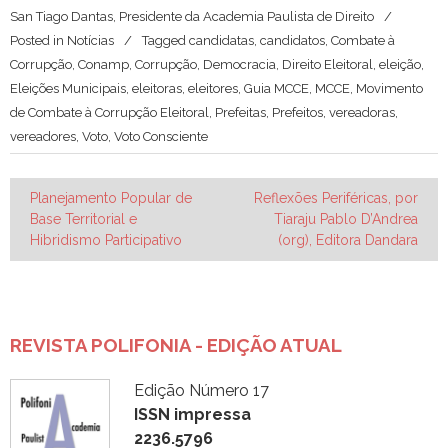
San Tiago Dantas, Presidente da Academia Paulista de Direito
Posted in
Notícias
Tagged
candidatas
,
candidatos
,
Combate à
Corrupção
,
Conamp
,
Corrupção
,
Democracia
,
Direito Eleitoral
,
eleição
,
Eleições Municipais
,
eleitoras
,
eleitores
,
Guia MCCE
,
MCCE
,
Movimento
de Combate à Corrupção Eleitoral
,
Prefeitas
,
Prefeitos
,
vereadoras
,
vereadores
,
Voto
,
Voto Consciente
Navegação
Planejamento Popular de
Reflexões Periféricas, por
Base Territorial e
Tiaraju Pablo D’Andrea
de
Hibridismo Participativo
(org), Editora Dandara
Post
REVISTA POLIFONIA - EDIÇÃO ATUAL
Edição Número 17
ISSN impressa
2236.5796