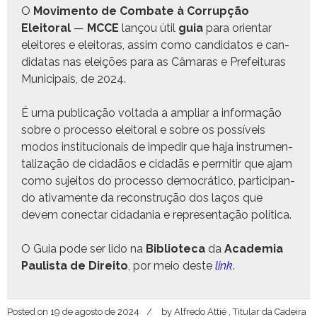
O
Movi­men­to de Com­bate à Cor­rupção
Eleitoral
—
MCCE
lançou útil
guia
para ori­en­tar
eleitores e eleitoras, assim como can­didatos e can­
di­datas nas eleições para as Câmaras e Prefeituras
Munic­i­pais, de 2024.
É uma pub­li­cação volta­da a ampli­ar a infor­mação
sobre o proces­so eleitoral e sobre os pos­síveis
mod­os insti­tu­cionais de impedir que haja instru­men­
tal­iza­ção de cidadãos e cidadãs e per­mi­tir que ajam
como sujeitos do proces­so democráti­co, par­tic­i­pan­
do ati­va­mente da recon­strução dos laços que
devem conec­tar cidada­nia e rep­re­sen­tação política.
O Guia pode ser lido na
Bib­liote­ca
da
Acad­e­mia
Paulista de Dire­ito
, por meio deste
link
.
Posted on
19 de agosto de 2024
by
Alfredo Attié , Titular da Cadeira