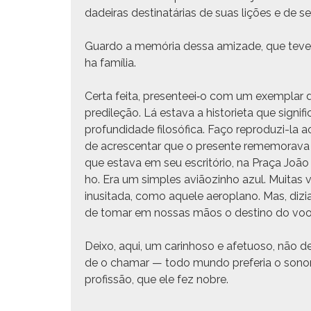
dadeiras des­ti­natárias de suas lições e de 
Guar­do a memória dessa amizade, que teve 
ha família.
Cer­ta fei­ta, presenteei‑o com um exem­plar 
predileção. Lá esta­va a his­to­ri­eta que sig­ni
pro­fun­di­dade filosó­fi­ca. Faço repro­duzi-la 
de acres­cen­tar que o pre­sente remem­o­ra­
que esta­va em seu escritório, na Praça Joã
ho. Era um sim­ples aviãoz­in­ho azul. Muitas
inusi­ta­da, como aque­le aero­plano. Mas, di
de tomar em nos­sas mãos o des­ti­no do voo
Deixo, aqui, um car­in­hoso e afe­tu­oso, não d
de o chamar — todo mun­do prefe­ria o sonor
profis­são, que ele fez nobre.