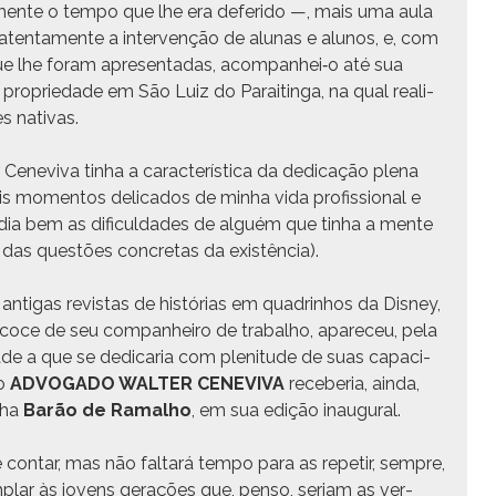
mente o tem­po que lhe era deferi­do —, mais uma aula
r aten­ta­mente a inter­venção de alu­nas e alunos, e, com
que lhe foram apre­sen­tadas, acompanhei‑o até sua
 pro­priedade em São Luiz do Paraitin­ga, na qual real­i­
es nativas.
nevi­va tin­ha a car­ac­terís­ti­ca da ded­i­cação ple­na
omen­tos del­i­ca­dos de min­ha vida profis­sion­al e
­dia bem as difi­cul­dades de alguém que tin­ha a mente
­va das questões conc­re­tas da existência).
nti­gas revis­tas de histórias em quadrin­hos da Dis­ney,
oce de seu com­pan­heiro de tra­bal­ho, apare­ceu, pela
­dade a que se dedi­caria com plen­i­tude de suas capaci­
 o
ADVOGADO WALTER CENEVIVA
rece­be­ria, ain­da,
­ha
Barão de Ramal­ho
, em sua edição inaugural.
con­tar, mas não fal­tará tem­po para as repe­tir, sem­pre,
lar às jovens ger­ações que, pen­so, seri­am as ver­