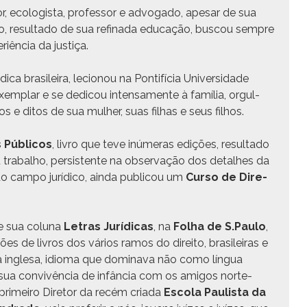
u­tor, ecol­o­gista, pro­fes­sor e advo­ga­do, ape­sar de sua
to, resul­ta­do de sua refi­na­da edu­cação, bus­cou sem­pre
r­iên­cia da justiça.
a brasileira, lecio­nou na Pon­tif­í­cia Uni­ver­si­dade
m­plar e se dedi­cou inten­sa­mente à família, orgul­
 e ditos de sua mul­her, suas fil­has e seus filhos.
 Públi­cos
, livro que teve inúmeras edições, resul­ta­do
u tra­bal­ho, per­sis­tente na obser­vação dos detal­h­es da
o cam­po jurídi­co, ain­da pub­li­cou um
Cur­so de Dire­
e sua col­u­na
Letras Jurídi­cas
, na
Fol­ha de S.Paulo
,
ões de livros dos vários ramos do dire­ito, brasileiras e
ua ingle­sa, idioma que domi­na­va não como lín­gua
a con­vivên­cia de infân­cia com os ami­gos norte-
primeiro Dire­tor da recém cri­a­da
Esco­la Paulista da