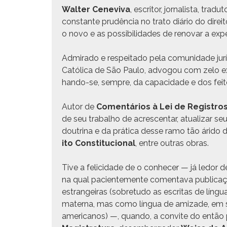
Wal­ter Cenevi­va
, escritor, jor­nal­ista, trad
con­stante prudên­cia no tra­to diário do dire­i
o novo e as pos­si­bil­i­dades de ren­o­var a expe
Admi­ra­do e respeita­do pela comu­nidade jurídi­c
Católi­ca de São Paulo, advo­gou com zelo exe
han­do-se, sem­pre, da capaci­dade e dos feitos
Autor de
Comen­tários à Lei de Reg­istros
de seu tra­bal­ho de acres­cen­tar, atu­alizar se
dout­ri­na e da práti­ca desse ramo tão ári­do d
ito Con­sti­tu­cional
, entre out­ras obras.
Tive a feli­ci­dade de o con­hecer — já ledor d
na qual pacien­te­mente comen­ta­va pub­li­caç
estrangeiras (sobre­tu­do as escritas de lín­g
mater­na, mas como lín­gua de amizade, em su
amer­i­canos) —, quan­do, a con­vite do então 