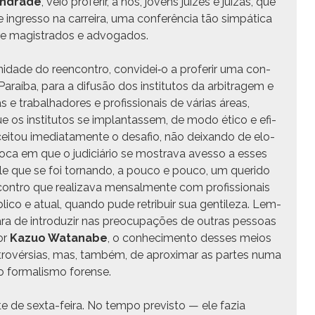
Andrade
, veio pro­ferir, a nós, jovens juízes e juízas, que
gres­so na car­reira, uma con­fer­ên­cia tão sim­páti­ca
tre mag­istra­dos e advogados.
nidade do reen­con­tro, convidei‑o a pro­ferir uma con­
 Paraí­ba, para a difusão dos insti­tu­tos da arbi­tragem e
 e tra­bal­hadores e profis­sion­ais de várias áreas,
os insti­tu­tos se implan­tassem, de modo éti­co e efi­
 aceitou ime­di­ata­mente o desafio, não deixan­do de elo­
época em que o judi­ciário se mostra­va aves­so a ess­es
­le que se foi tor­nan­do, a pouco e pouco, um queri­do
n­tro que real­iza­va men­salmente com profis­sion­ais
bli­co e atu­al, quan­do pude ret­ribuir sua gen­tileza. Lem­
ara de intro­duzir nas pre­ocu­pações de out­ras pes­soas
or
Kazuo Watan­abe
, o con­hec­i­men­to dess­es meios
ro­vér­sias, mas, tam­bém, de aprox­i­mar as partes numa
 for­mal­is­mo forense.
e de sex­ta-feira. No tem­po pre­vis­to — ele fazia