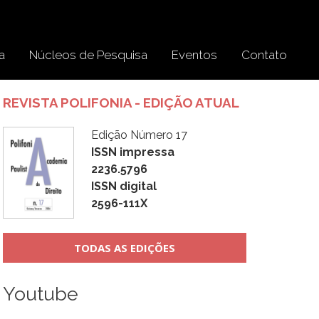
a
Núcleos de Pesquisa
Eventos
Contato
REVISTA POLIFONIA - EDIÇÃO ATUAL
Edição Número 17
ISSN impressa
2236.5796
ISSN digital
2596-111X
TODAS AS EDIÇÕES
Youtube