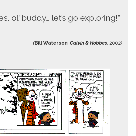
es, ol’ buddy… let’s go exploring!”
(
Bill
Water­son
.
Calvin & Hobbes
. 2002
)