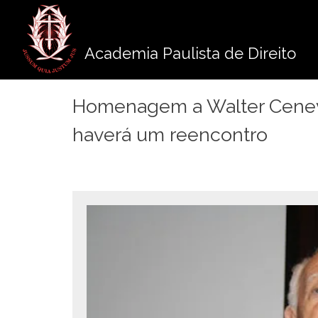
Pule
para
o
Academia Paulista de Direito
conteúdo
Homenagem a Walter Cene
haverá um reencontro