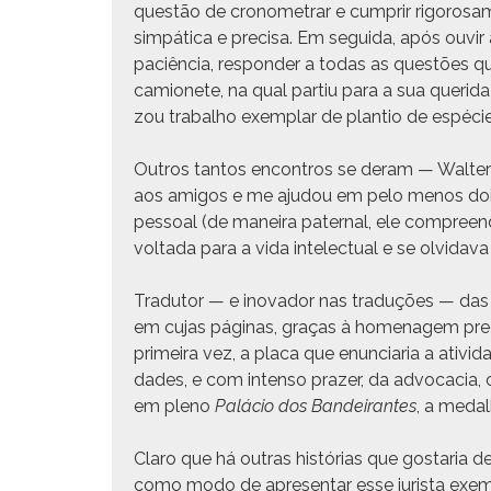
questão de cronome­trar e cumprir rig­orosa­
sim­páti­ca e pre­cisa. Em segui­da, após ouvi
paciên­cia, respon­der a todas as questões 
camionete, na qual par­tiu para a sua queri­da
zou tra­bal­ho exem­plar de plan­tio de espé­ci
Out­ros tan­tos encon­tros se der­am — Wal­ter Ce
aos ami­gos e me aju­dou em pelo menos dois m
pes­soal (de maneira pater­nal, ele com­preen
volta­da para a vida int­elec­tu­al e se olvi­da
Tradu­tor — e ino­vador nas traduções — das a
em cujas pági­nas, graças à hom­e­nagem pre­c
primeira vez, a pla­ca que enun­cia­ria a ativi
dades, e com inten­so praz­er, da advo­ca­cia,
em pleno
Palá­cio dos Ban­deirantes
, a medal
Claro que há out­ras histórias que gostaria de 
como modo de apre­sen­tar esse jurista exem­p