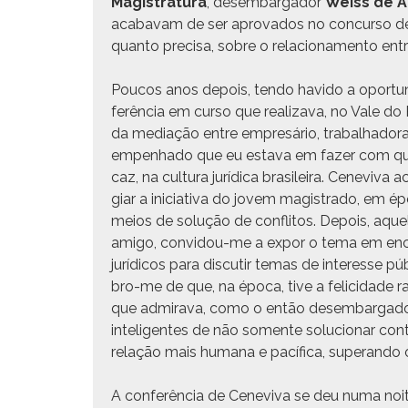
Mag­i­s­tratu­ra
, desem­bar­gador
Weiss de 
acabavam de ser aprova­dos no con­cur­so de in
quan­to pre­cisa, sobre o rela­ciona­men­to en
Poucos anos depois, ten­do havi­do a opor­tu­
fer­ên­cia em cur­so que real­iza­va, no Vale do
da medi­ação entre empresário, tra­bal­hado­ras
empen­hado que eu esta­va em faz­er com que 
caz, na cul­tura jurídi­ca brasileira. Cenevi­va
giar a ini­cia­ti­va do jovem mag­istra­do, em 
meios de solução de con­fli­tos. Depois, aque
ami­go, con­vi­dou-me a expor o tema em enco
jurídi­cos para dis­cu­tir temas de inter­esse pú
bro-me de que, na época, tive a feli­ci­dade r
que admi­ra­va, como o então desem­bar­gad
inteligentes de não somente solu­cionar con­t
relação mais humana e pací­fi­ca, superan­do o
A con­fer­ên­cia de Cenevi­va se deu numa noit