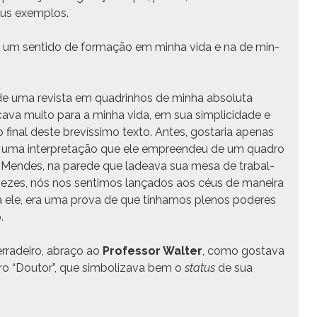
seus exemplos.
um sen­ti­do de for­mação em min­ha vida e na de min­
de uma revista em quadrin­hos de min­ha abso­lu­ta
fi­ca­va muito para a min­ha vida, em sua sim­pli­ci­dade e
ao final deste brevís­si­mo tex­to. Antes, gostaria ape­nas
va uma inter­pre­tação que ele empreen­deu de um quadro
o Mendes, na parede que ladea­va sua mesa de tra­bal­
 vezes, nós nos sen­ti­mos lança­dos aos céus de maneira
zia ele, era uma pro­va de que tín­hamos plenos poderes
.
er­radeiro, abraço ao
Pro­fes­sor Wal­ter
, como gosta­va
o “Doutor”, que sim­boliza­va bem o
sta­tus
de sua