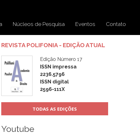
a
Núcleos de Pesquisa
Eventos
Contato
REVISTA POLIFONIA - EDIÇÃO ATUAL
Edição Número 17
ISSN impressa
2236.5796
ISSN digital
2596-111X
TODAS AS EDIÇÕES
Youtube