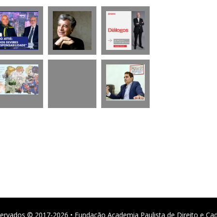
ervados © 2017-2026 • Fundação Academia Paulista de Direito e Ca