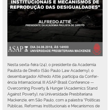
Nes­ta sex­ta-feira (24), o pres­i­dente da Acad­e­mia
Paulista de Dire­ito (São Paulo Law Acad­e­my), o
desem­bar­gador Alfre­do Attié, par­tic­i­pa da Con­fer­
ên­cia Inter­na­cional III ASAP Brasil Con­fer­ence —
Over­com­ing Pover­ty & Hunger (Aca­d­e­mics Stand
Against Pover­ty), na Uni­ver­si­dade Pres­bi­te­ri­ana
Macken­zie, em São Paulo, com a palestra “Políti­cas
Públi­cas, Refor­mas Insti­tu­cionais e Mecan­is­mos de