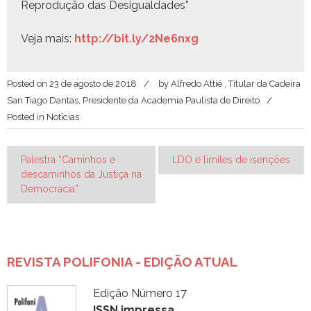
Repro­dução das Desigualdades”
Veja mais:
http://bit.ly/2Ne6nxg
Posted on
23 de agosto de 2018
by
Alfredo Attié , Titular da Cadeira
San Tiago Dantas, Presidente da Academia Paulista de Direito
Posted in
Notícias
Navegação
Palestra “Caminhos e
LDO e limites de isenções
descaminhos da Justiça na
de
Democracia”
Post
REVISTA POLIFONIA - EDIÇÃO ATUAL
Edição Número 17
ISSN impressa