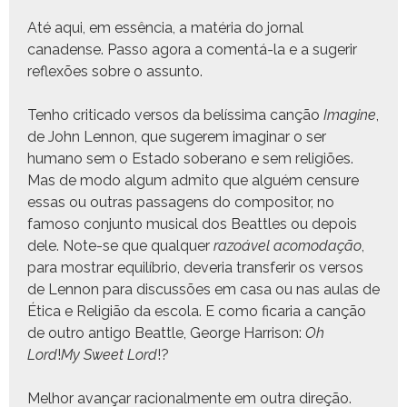
Até aqui, em essên­cia, a matéria do jor­nal
canadense. Pas­so ago­ra a comen­tá-la e a sug­erir
reflexões sobre o assunto.
Ten­ho crit­i­ca­do ver­sos da belís­si­ma canção
Imag­ine
,
de John Lennon, que sug­erem imag­i­nar o ser
humano sem o Esta­do sober­a­no e sem religiões.
Mas de modo algum admi­to que alguém cen­sure
essas ou out­ras pas­sagens do com­pos­i­tor, no
famoso con­jun­to musi­cal dos Beat­tles ou depois
dele. Note-se que qual­quer
razoáv­el aco­modação
,
para mostrar equi­líbrio, dev­e­ria trans­ferir os ver­sos
de Lennon para dis­cussões em casa ou nas aulas de
Éti­ca e Religião da esco­la. E como ficaria a canção
de out­ro anti­go Beat­tle, George Har­ri­son:
Oh
Lord
!
My Sweet Lord
!?
Mel­hor avançar racional­mente em out­ra direção.