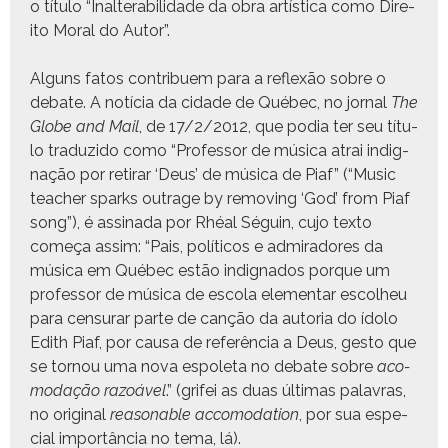
o títu­lo “Inal­ter­abil­i­dade da obra artís­ti­ca como Dire­
ito Moral do Autor”.
Alguns fatos con­tribuem para a reflexão sobre o
debate. A notí­cia da cidade de Québec, no jor­nal
The
Globe and Mail
, de 17/2/2012, que podia ter seu títu­
lo traduzi­do como “Pro­fes­sor de músi­ca atrai indig­
nação por reti­rar ‘Deus’ de músi­ca de Piaf” (“Music
teacher sparks out­rage by remov­ing ‘God’ from Piaf
song”), é assi­na­da por Rhéal Séguin, cujo tex­to
começa assim: “Pais, políti­cos e admi­radores da
músi­ca em Québec estão indig­na­dos porque um
pro­fes­sor de músi­ca de esco­la ele­men­tar escol­heu
para cen­surar parte de canção da auto­ria do ído­lo
Edith Piaf, por causa de refer­ên­cia a Deus, gesto que
se tornou uma nova espo­le­ta no debate sobre
aco­
modação razoáv­el
.” (grifei as duas últi­mas palavras,
no orig­i­nal
rea­son­able acco­mo­da­tion
, por sua espe­
cial importân­cia no tema, lá).