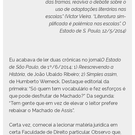
das tra­mas,
rea­v­i­va o debate sobre o
uso de adap­tações
literárias nas
esco­las.” (Vic­tor Vieira.
“Lit­er­atu­ra sim­
pli­fi­ca­da é polêmi­ca nas esco­las”.
O
Esta­do de S. Paulo, 12/5/2014)
Eu acaba­va de ler duas crôni­cas no jor­nal
O Esta­do
de São Paulo
, de 1º/6/2014: 1)
Ree­screven­do a
História
, de
João Ubal­do Ribeiro; 2)
Sim­ples assim
,
de Hum­ber­to Wer­neck. Destaque edi­to­r­i­al da
primeira: “Só quem tem vocab­ulário e fez esforços é
que pode des­fru­tar de Macha­do?” Da segun­da:
“Tem gente que em vez de ele­var o leitor pref­ere
rebaixar o Macha­do de Assis”.
Cer­ta vez, come­cei a lecionar matéria jurídi­ca em
cer­ta Fac­ul­dade de Dire­ito par­tic­u­lar. Obser­vo que,