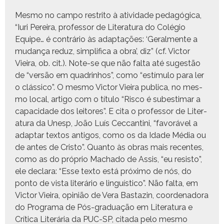
Mes­mo no cam­po restri­to à ativi­dade pedagóg­i­ca,
“Iuri Pereira, pro­fes­sor de Lit­er­atu­ra do Colé­gio
Equipe… é con­trário às adap­tações: ‘Geral­mente a
mudança reduz, sim­pli­fi­ca a obra’, diz” (cf. Vic­tor
Vieira, ob. cit.). Note-se que não fal­ta até sug­estão
de “ver­são em quadrin­hos”, como “estí­mu­lo para ler
o clás­si­co”. O mes­mo Vic­tor Vieira pub­li­ca, no mes­
mo local, arti­go com o títu­lo “Risco é subes­ti­mar a
capaci­dade dos leitores”. E cita o pro­fes­sor de Lit­er­
atu­ra da Une­sp, João Luís Cec­ca­n­ti­ni, “favoráv­el a
adap­tar tex­tos anti­gos, como os da Idade Média ou
de antes de Cristo”. Quan­to às obras mais recentes,
como as do próprio Macha­do de Assis, “eu resis­to”,
ele declara: “Esse tex­to está próx­i­mo de nós, do
pon­to de vista literário e lin­guís­ti­co”. Não fal­ta, em
Vic­tor Vieira, opinião de Vera Bas­tazin, coor­de­nado­ra
do Pro­gra­ma de Pós-grad­u­ação em Lit­er­atu­ra e
Críti­ca Literária da PUC-SP, cita­da pelo mes­mo