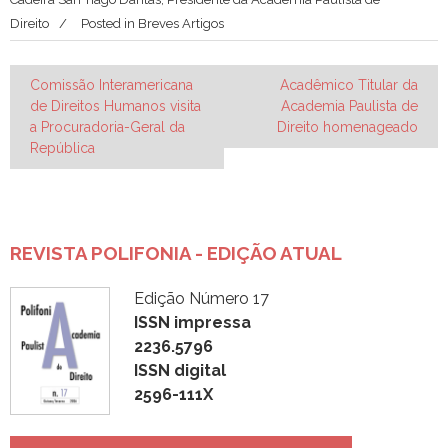
Direito
Posted in
Breves Artigos
Navegação
Comissão Interamericana
Acadêmico Titular da
de Direitos Humanos visita
Academia Paulista de
de
a Procuradoria-Geral da
Direito homenageado
Post
República
REVISTA POLIFONIA - EDIÇÃO ATUAL
Edição Número 17
ISSN impressa
2236.5796
ISSN digital
2596-111X