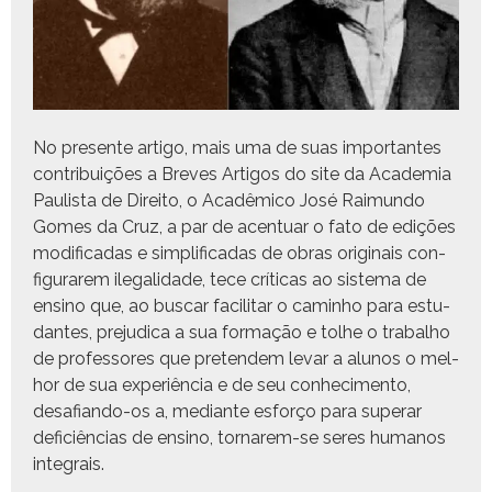
No pre­sente arti­go, mais uma de suas impor­tantes
con­tribuições a Breves Arti­gos do site da Acad­e­mia
Paulista de Dire­ito, o Acadêmi­co José Raimun­do
Gomes da Cruz, a par de acen­tu­ar o fato de edições
mod­i­fi­cadas e sim­pli­fi­cadas de obras orig­i­nais con­
fig­u­rarem ile­gal­i­dade, tece críti­cas ao sis­tema de
ensi­no que, ao bus­car facil­i­tar o cam­in­ho para estu­
dantes, prej­u­di­ca a sua for­mação e tol­he o tra­bal­ho
de pro­fes­sores que pre­ten­dem levar a alunos o mel­
hor de sua exper­iên­cia e de seu con­hec­i­men­to,
desafian­do-os a, medi­ante esforço para super­ar
defi­ciên­cias de ensi­no, tornarem-se seres humanos
integrais.