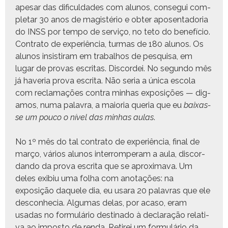
ape­sar das difi­cul­dades com alunos, con­segui com­
ple­tar 30 anos de mag­istério e obter aposen­ta­do­ria
do INSS por tem­po de serviço, no teto do bene­fí­cio.
Con­tra­to de exper­iên­cia, tur­mas de 180 alunos. Os
alunos insi­s­ti­ram em tra­bal­hos de pesquisa, em
lugar de provas escritas. Dis­cordei. No segun­do mês
já have­ria pro­va escri­ta. Não seria a úni­ca esco­la
com recla­mações con­tra min­has exposições — dig­
amos, numa palavra, a maio­r­ia que­ria que eu
baix­as­
se um pouco o nív­el das min­has aulas
.
No 1º mês do tal con­tra­to de exper­iên­cia, final de
março, vários alunos inter­romper­am a aula, dis­cor­
dan­do da pro­va escri­ta que se aprox­i­ma­va. Um
deles exibiu uma fol­ha com ano­tações: na
exposição daque­le dia, eu usara 20 palavras que ele
descon­hecia. Algu­mas delas, por aca­so, eram
usadas no for­mulário des­ti­na­do à declar­ação rel­a­ti­
va ao impos­to de ren­da. Retirei um for­mulário da