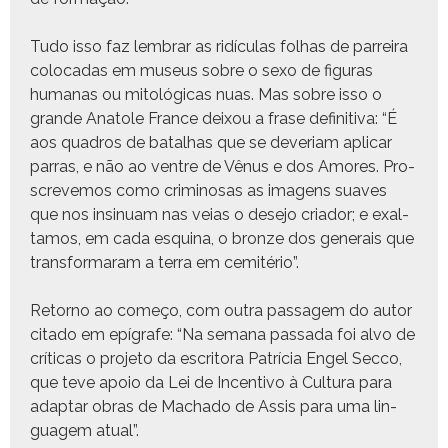
Tudo isso faz lem­brar as ridícu­las fol­has de par­reira
colo­cadas em museus sobre o sexo de fig­uras
humanas ou mitológ­i­cas nuas. Mas sobre isso o
grande Ana­tole France deixou a frase defin­i­ti­va: “É
aos quadros de batal­has que se dev­e­ri­am aplicar
par­ras, e não ao ven­tre de Vênus e dos Amores. Pro­
screve­mos como crim­i­nosas as ima­gens suaves
que nos insin­u­am nas veias o dese­jo cri­ador; e exal­
ta­mos, em cada esquina, o bronze dos gen­erais que
trans­for­maram a ter­ra em cemitério”.
Retorno ao começo, com out­ra pas­sagem do autor
cita­do em epí­grafe: “Na sem­ana pas­sa­da foi alvo de
críti­cas o pro­je­to da escrito­ra Patrí­cia Engel Sec­co,
que teve apoio da Lei de Incen­ti­vo à Cul­tura para
adap­tar obras de Macha­do de Assis para uma lin­
guagem atual”.