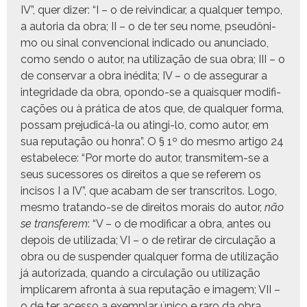
IV”, quer diz­er: “I – o de reivin­dicar, a qual­quer tem­po,
a auto­ria da obra; II – o de ter seu nome, pseudôn­i­
mo ou sinal con­ven­cional indi­ca­do ou anun­ci­a­do,
como sendo o autor, na uti­liza­ção de sua obra; III – o
de con­ser­var a obra inédi­ta; IV – o de asse­gu­rar a
inte­gri­dade da obra, opon­do-se a quais­quer mod­i­fi­
cações ou à práti­ca de atos que, de qual­quer for­ma,
pos­sam prej­u­dicá-la ou atin­gi-lo, como autor, em
sua rep­utação ou hon­ra”. O § 1º do mes­mo arti­go 24
esta­b­elece: “Por morte do autor, trans­mitem-se a
seus suces­sores os dire­itos a que se ref­er­em os
incisos I a IV”, que acabam de ser tran­scritos. Logo,
mes­mo tratan­do-se de dire­itos morais do autor,
não
se trans­fer­em
: “V – o de mod­i­ficar a obra, antes ou
depois de uti­liza­da; VI – o de reti­rar de cir­cu­lação a
obra ou de sus­pender qual­quer for­ma de uti­liza­ção
já autor­iza­da, quan­do a cir­cu­lação ou uti­liza­ção
impli­carem afronta à sua rep­utação e imagem; VII –
o de ter aces­so a exem­plar úni­co e raro da obra,