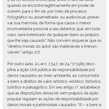
quan­do se encon­tre legit­i­ma­mente em poder de
out­rem, para o fim de, por meio de proces­so
fotográ­fi­co ou assemel­ha­do, ou audio­vi­su­al, preser­
var sua memória, de for­ma que cause o menor
incon­ve­niente pos­sív­el a seu deten­tor, que, em todo
caso, será ind­eniza­do de qual­quer dano ou pre­juí­zo
que lhe seja cau­sa­do”. Não con­vém esque­cer que os
“dire­itos morais do autor são inalienáveis e irre­nun­
ciáveis” (arti­go 27).
Por out­ro lado, a Lei n. 7.347, de 24/7/1985 dis­ci­
plina a ação civ­il públi­ca de respon­s­abil­i­dade por
danos cau­sa­dos ao meio ambi­ente, ao con­sum­i­dor,
a bens e dire­itos de val­or artís­ti­co, estéti­co, históri­co,
turís­ti­co e pais­agís­ti­co. Em seu arti­go 1º, esta­b­elece
que as dis­posições dessa lei, sem pre­juí­zo da ação
pop­u­lar, reg­u­lam as ações de respon­s­abil­i­dade por
danos morais e pat­ri­mo­ni­ais cau­sa­dos: “III – a bens e