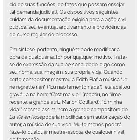
cio de suas funções, de fatos que pos­sam ense­jar
tal deman­da judi­cial). Os dis­pos­i­tivos seguintes
cuidam da doc­u­men­tação exigi­da para a ação civ­il
públi­ca, seu even­tu­al arquiv­a­men­to e providên­cias
do cur­so reg­u­lar do processo.
Em sín­tese, por­tan­to, ninguém pode mod­i­ficar a
obra de qual­quer autor, por qual­quer moti­vo. Tra­ta-
se de expressão da sua per­son­al­i­dade, algo como
seu nome, sua imagem, sua própria vida. Quan­do
cer­to com­pos­i­tor mostrou à Edith Piaf a músi­ca “Je
ne regrette rien” (“Eu não lamen­to nada”), ela aceitou
gravá-la na hora: “C’est ma vie!” (repetiu, no filme
recente, a grande atriz Mar­i­on Cotil­lard). “É min­ha
vida!” Mes­mo assim, nem a grande com­pos­i­to­ra de
La Vie en Rose
pode­ria mod­i­ficar, sem autor­iza­ção do
autor, a músi­ca de sua vida. Muito menos poderá
fazê-lo qual­quer mestre-esco­la, de qual­quer nív­el
de formação.