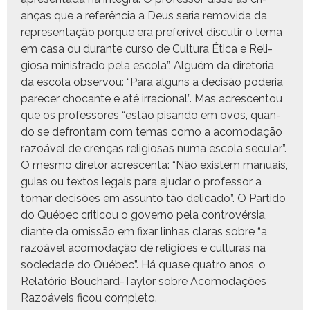
anças que a refer­ên­cia a Deus seria removi­da da
rep­re­sen­tação porque era prefer­ív­el dis­cu­tir o tema
em casa ou durante cur­so de Cul­tura Éti­ca e Reli­
giosa min­istra­do pela esco­la”. Alguém da dire­to­ria
da esco­la obser­vou: “Para alguns a decisão pode­ria
pare­cer chocante e até irra­cional”. Mas acres­cen­tou
que os pro­fes­sores “estão pisan­do em ovos, quan­
do se defrontam com temas como a aco­modação
razoáv­el de crenças reli­giosas numa esco­la sec­u­lar”.
O mes­mo dire­tor acres­cen­ta: “Não exis­tem man­u­ais,
guias ou tex­tos legais para aju­dar o pro­fes­sor a
tomar decisões em assun­to tão del­i­ca­do”. O Par­tido
do Québec criti­cou o gov­er­no pela con­tro­vér­sia,
diante da omis­são em fixar lin­has claras sobre “a
razoáv­el aco­modação de religiões e cul­turas na
sociedade do Québec”. Há quase qua­tro anos, o
Relatório Bouchard-Tay­lor sobre Aco­modações
Razoáveis ficou completo.