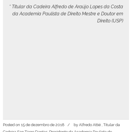
* Tit­u­lar da Cadeira Alfre­do de Araújo Lopes da Cos­ta
da Acad­e­mia Paulista de Dire­ito Mestre e Doutor em
Dire­ito (USP)
Posted on
15 de dezembro de 2018
by
Alfredo Attié , Titular da
Cadeira San Tiago Dantas, Presidente da Academia Paulista de