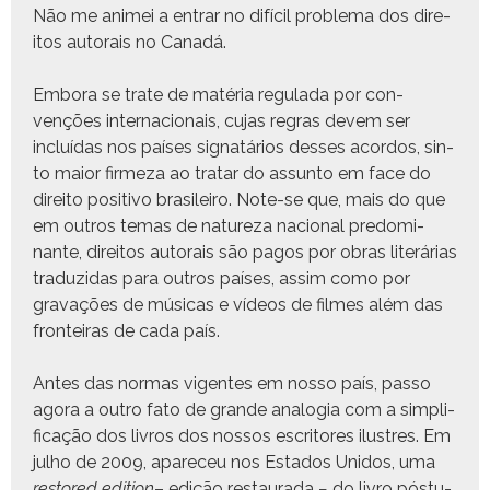
Não me ani­mei a entrar no difí­cil prob­le­ma dos dire­
itos autorais no Canadá.
Emb­o­ra se trate de matéria reg­u­la­da por con­
venções inter­na­cionais, cujas regras devem ser
incluí­das nos país­es sig­natários dess­es acor­dos, sin­
to maior firmeza ao tratar do assun­to em face do
dire­ito pos­i­ti­vo brasileiro. Note-se que, mais do que
em out­ros temas de natureza nacional pre­dom­i­
nante, dire­itos autorais são pagos por obras literárias
traduzi­das para out­ros país­es, assim como por
gravações de músi­cas e vídeos de filmes além das
fron­teiras de cada país.
Antes das nor­mas vigentes em nos­so país, pas­so
ago­ra a out­ro fato de grande analo­gia com a sim­pli­
fi­cação dos livros dos nos­sos escritores ilus­tres. Em
jul­ho de 2009, apare­ceu nos Esta­dos Unidos, uma
restored edi­tion
– edição restau­ra­da − do livro pós­tu­