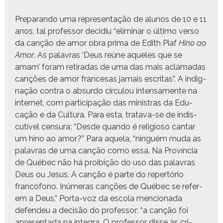
Preparan­do uma rep­re­sen­tação de alunos de 10 e 11
anos, tal pro­fes­sor decid­iu “elim­i­nar o últi­mo ver­so
da canção de amor obra pri­ma de Edith Piaf
Hino ao
Amor
. As palavras ‘Deus reúne aque­les que se
amam’ foram reti­radas de uma das mais acla­madas
canções de amor france­sas jamais escritas”. A indig­
nação con­tra o absur­do cir­cu­lou inten­sa­mente na
inter­net, com par­tic­i­pação das min­is­tras da Edu­
cação e da Cul­tura. Para esta, trata­va-se de indis­
cutív­el cen­sura: “Des­de quan­do é reli­gioso can­tar
um hino ao amor?” Para aque­la, “ninguém muda as
palavras de uma canção como essa. Na Provín­cia
de Québec não há proibição do uso das palavras
Deus ou Jesus. A canção é parte do repertório
francó­fono. Inúmeras canções de Québec se ref­er­
em a Deus.” Por­ta-voz da esco­la men­ciona­da
defend­eu a decisão do pro­fes­sor: “a canção foi
apre­sen­ta­da na ínte­gra. O pro­fes­sor disse às cri­