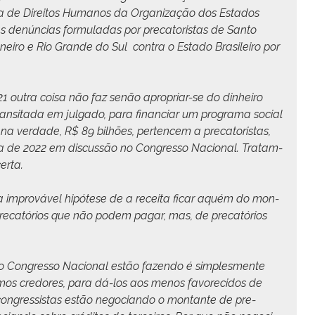
na de Dire­itos Humanos da Orga­ni­za­ção dos Esta­dos
s denún­cias for­mu­ladas por pre­ca­toris­tas de San­to
eiro e Rio Grande do Sul con­tra o Esta­do Brasileiro por
1 out­ra coisa não faz senão apro­pri­ar-se do din­heiro
ran­si­ta­da em jul­ga­do, para finan­ciar um pro­gra­ma social
 na ver­dade, R$ 89 bil­hões, per­tencem a pre­ca­toris­tas,
ária de 2022 em dis­cussão no Con­gres­so Nacional. Tratam-
erta.
 na improváv­el hipótese de a recei­ta ficar aquém do mon­
 pre­catórios que não podem pagar, mas, de pre­catórios
 o Con­gres­so Nacional estão fazen­do é sim­ples­mente
­ti­mos cre­dores, para dá-los aos menos favore­ci­dos de
on­gres­sis­tas estão nego­cian­do o mon­tante de pre­