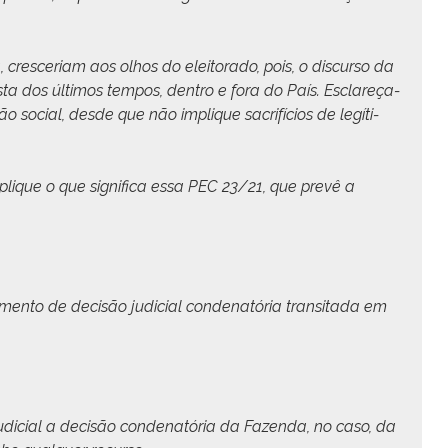
, cresce­ri­am aos olhos do eleitora­do, pois, o dis­cur­so da
ta dos últi­mos tem­pos, den­tro e fora do País. Esclareça-
 social, des­de que não implique sac­ri­fí­cios de legí­ti­
lique o que sig­nifi­ca essa PEC 23/21, que pre­vê a
en­to de decisão judi­cial con­de­natória tran­si­ta­da em
judi­cial a decisão con­de­natória da Fazen­da, no caso, da