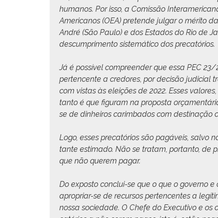
humanos. Por isso, a Comis­são Inter­amer­i­ca
Amer­i­canos (OEA) pre­tende jul­gar o méri­to da
André (São Paulo) e dos Esta­dos do Rio de Jan
des­cumpri­men­to sis­temáti­co dos precatórios.
Já é pos­sív­el com­preen­der que essa PEC 23/2
per­ten­cente a cre­dores, por decisão judi­cial t
com vis­tas às eleições de 2022. Ess­es val­ores,
tan­to é que fig­u­ram na pro­pos­ta orça­men­t
se de din­heiros carim­ba­dos com des­ti­nação c
Logo, ess­es pre­catórios são pagáveis, sal­vo
tante esti­ma­do. Não se tratam, por­tan­to, de
que não querem pagar.
Do expos­to con­clui-se que o que o gov­er­no e
apro­pri­ar-se de recur­sos per­ten­centes a legí
nos­sa sociedade. O Chefe do Exec­u­ti­vo e os c