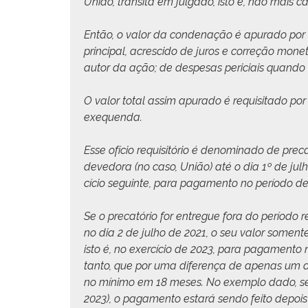
União, tran­si­ta em jul­ga­do, isto é, não mais 
Então, o val­or da con­de­nação é apu­ra­do por
prin­ci­pal, acresci­do de juros e cor­reção mon
autor da ação; de despe­sas peri­ci­ais quan­do
O val­or total assim apu­ra­do é req­ui­si­ta­do po
exequenda.
Esse ofí­cio req­ui­sitório é denom­i­na­do de pre
deve­do­ra (no caso, União) até o dia 1º de jul­
cí­cio seguinte, para paga­men­to no perío­do 
Se o pre­catório for entregue fora do perío­do req­ui
no dia 2 de jul­ho de 2021, o seu val­or somente
isto é, no exer­cí­cio de 2023, para paga­men­t
tan­to, que por uma difer­ença de ape­nas um di
no mín­i­mo em 18 meses. No exem­p­lo dado, se 
2023), o paga­men­to estará sendo feito depois