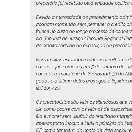
pre­catório foi rece­bido pela enti­dade políti­c
Dev­i­do a morosi­dade do pro­ced­i­men­to admin­
acabam mor­ren­do, sem perce­ber o crédi­to o
falece no cur­so do lon­go proces­so de con­hec
cia, Tri­bunal de Justiça/Tribunal Region­al Fe
do crédi­to segui­da de expe­dição de pre­cató
Nos âmbitos estad­ual e munic­i­pal mil­hares de 
catórios que começou em 5 de out­ubro de 1988
con­cedeu moratória de 8 anos (art. 33 do ADC
gadas e a últi­ma delas pror­ro­gou a liq­uida
(EC 109/21).
Os pre­ca­toris­tas são víti­mas silen­ciosas qu
cie, como ocorre com as víti­mas de assas­si­n
fila e mor­rer sem usufruir do resul­ta­do mate­r­
ape­nas tor­na inócua e inútil o princí­pio da inaf
CF, como tam­bém, do pon­to de vista social rep