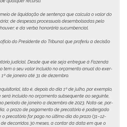
cabe qual­quer recurso.
 meio de liq­uidação de sen­tença que cal­cu­la o val­or do
­etária; de despe­sas proces­suais desem­bol­sadas pelo
 hou­ver; e da ver­ba hon­orária sucumbencial.
r ofí­cio do Pres­i­dente do Tri­bunal que pro­feriu a decisão
­catório judi­cial. Des­de que ele seja entregue à Fazen­da
ho tem o seu val­or incluí­do no orça­men­to anu­al do exer­
de 1º de janeiro até 31 de dezembro.
­si­to­r­i­al, isto é, depois do dia 1º de jul­ho, por exem­p­lo,
 será incluí­do no orça­men­to sub­se­quente ao seguinte,
o no perío­do de janeiro a dezem­bro de 2023. Nota-se, por­
a, o pra­zo de paga­men­to de pre­catório é poster­ga­do
o pre­catório for pago no últi­mo dia do pra­zo (31–12-
 de decor­ri­dos 30 meses, a con­tar da data em que o