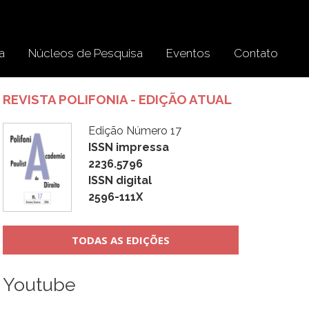
a
Núcleos de Pesquisa
Eventos
Contato
REVISTA POLIFONIA - EDIÇÃO ATUAL
Edição Número 17
ISSN impressa
2236.5796
ISSN digital
2596-111X
TODAS AS EDIÇÕES
Youtube