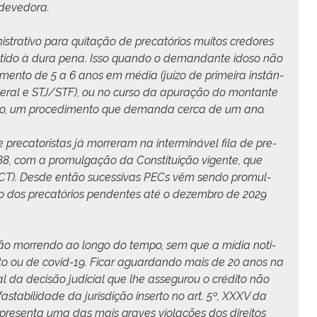
a devedora.
is­tra­ti­vo para quitação de pre­catórios muitos cre­dores
bti­do à dura pena. Isso quan­do o deman­dante idoso não
­i­men­to de 5 a 6 anos em média (juí­zo de primeira instân­
d­er­al e STJ/STF), ou no cur­so da apu­ração do mon­tante
rio, um pro­ced­i­men­to que deman­da cer­ca de um ano.
pre­ca­toris­tas já mor­reram na inter­mináv­el fila de pre­
, com a pro­mul­gação da Con­sti­tu­ição vigente, que
T). Des­de então suces­si­vas PECs vêm sendo pro­mul­
ção dos pre­catórios pen­dentes até o dezem­bro de 2029
e vão mor­ren­do ao lon­go do tem­po, sem que a mídia noti­
a­to ou de covid-19. Ficar aguardan­do mais de 20 anos na
i­al da decisão judi­cial que lhe asse­gurou o crédi­to não
asta­bil­i­dade da juris­dição inser­to no art. 5º, XXXV da
­re­sen­ta uma das mais graves vio­lações dos dire­itos