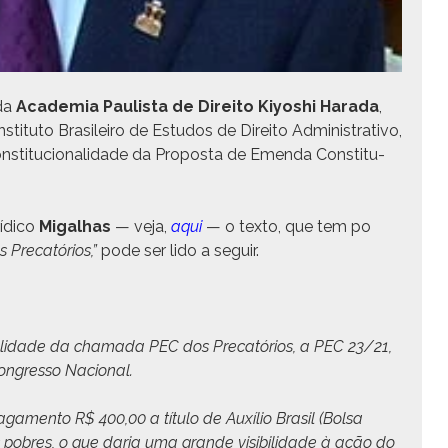
 da
Acad­e­mia Paulista de Dire­ito
Kiyoshi Hara­da
,
sti­tu­to Brasileiro de Estu­dos de Dire­ito Admin­is­tra­ti­vo,
on­sti­tu­cional­i­dade da Pro­pos­ta de Emen­da Con­sti­tu­
ídi­co
Migal­has
— veja,
aqui
— o tex­to, que tem po
 Pre­catórios,”
pode ser lido a seguir.
l­i­dade da chama­da PEC dos Pre­catórios, a PEC 23/21,
on­gres­so Nacional.
aga­men­to R$ 400,00 a títu­lo de Auxílio Brasil (Bol­sa
 pobres, o que daria uma grande vis­i­bil­i­dade à ação do