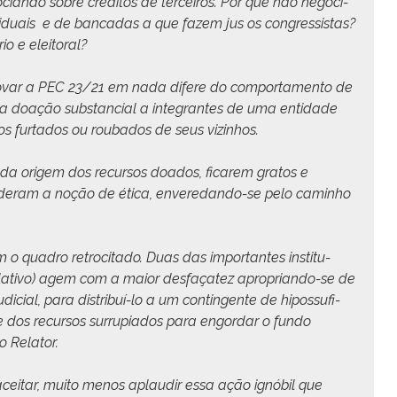
ian­do sobre crédi­tos de ter­ceiros. Por que não nego­ci­
d­u­ais e de ban­cadas a que fazem jus os con­gres­sis­tas?
rio e eleitoral?
rovar a PEC 23/21 em nada difere do com­por­ta­men­to de
ma doação sub­stan­cial a inte­grantes de uma enti­dade
os fur­ta­dos ou rou­ba­dos de seus vizinhos.
da origem dos recur­sos doa­d­os, ficarem gratos e
erder­am a noção de éti­ca, enveredan­do-se pelo cam­in­ho
om o quadro retroc­i­ta­do. Duas das impor­tantes insti­tu­
isla­ti­vo) agem com a maior des­façatez apro­prian­do-se de
i­cial, para dis­tribuí-lo a um con­tin­gente de hipos­su­fi­
e dos recur­sos sur­ru­pi­a­dos para engor­dar o fun­do
o Relator.
aceitar, muito menos aplaudir essa ação ignó­bil que