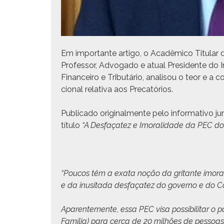
Em impor­tante arti­go, o Acadêmi­co Tit­u­lar
Pro­fes­sor, Advo­ga­do e atu­al Pres­i­dente do In
Finan­ceiro e Trib­utário, anal­isou o teor e a c
cional rel­a­ti­va aos Precatórios.
Pub­li­ca­do orig­i­nal­mente pelo infor­ma­ti­vo jur
títu­lo
“A Des­façatez e Imoral­i­dade da PEC dos
“Poucos têm a exa­ta noção da gri­tante imora
e da inusi­ta­da des­façatez do gov­er­no e do C
Aparente­mente, essa PEC visa pos­si­bil­i­tar o p
Família) para cer­ca de 20 mil­hões de pes­soas