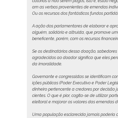
catórios a não serem pagos, isto é, estão nego­c
am as ver­bas prove­nientes de emen­das indi­vi
Ou os recur­sos dos fan­tás­ti­cos fun­dos par­tidá
A ação dos par­la­mentares de elab­o­rar e ap
alguém, solidário e altruís­ta, que pro­move u
benef­i­cente, porém, com os recur­sos finan­ceir
Se os des­ti­natários dessa doação, sabedores 
agrade­ci­dos ao doador sig­nifi­ca que eles p
da imoralidade.
Gov­er­nante e con­gres­sis­tas se iden­ti­fi­cam c
ições públi­cas (Poder Exec­u­ti­vo e Poder Leg­
din­heiro per­ten­cente a cre­dores por decisão jud
cientes. O que é pior, cogi­ta-se de uti­lizar part
eleitoral e majo­rar os val­ores das emen­das d
Uma pop­u­lação esclare­ci­da jamais pode­ria 