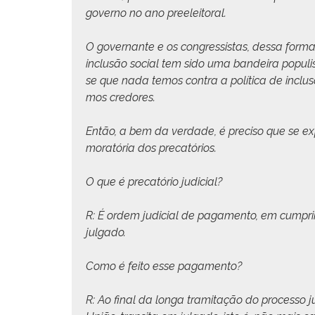
gov­er­no no ano preeleitoral.
O gov­er­nante e os con­gres­sis­tas, dessa for­ma
inclusão social tem sido uma ban­deira pop­ulis
se que nada temos con­tra a políti­ca de inclusão
mos credores.
Então, a bem da ver­dade, é pre­ciso que se exp
moratória dos precatórios.
O que é pre­catório judicial?
R: É ordem judi­cial de paga­men­to, em cumpri­m
julgado.
Como é feito esse pagamento?
R: Ao final da lon­ga trami­tação do proces­so 