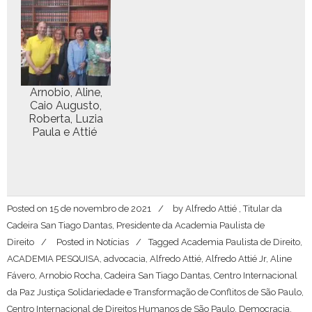
Arnobio, Aline,
Caio Augus­to,
Rober­ta, Luzia
Paula e Attié
Posted on
15 de novembro de 2021
by
Alfredo Attié , Titular da
Cadeira San Tiago Dantas, Presidente da Academia Paulista de
Direito
Posted in
Notícias
Tagged
Academia Paulista de Direito
,
ACADEMIA PESQUISA
,
advocacia
,
Alfredo Attié
,
Alfredo Attié Jr
,
Aline
Fávero
,
Arnobio Rocha
,
Cadeira San Tiago Dantas
,
Centro Internacional
da Paz Justiça Solidariedade e Transformação de Conflitos de São Paulo
,
Centro Internacional de Direitos Humanos de São Paulo
,
Democracia
,