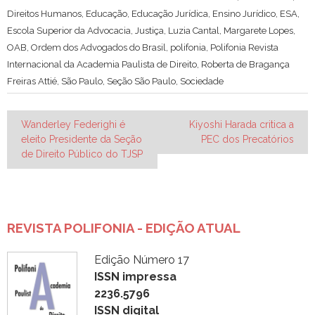
Direitos Humanos
,
Educação
,
Educação Jurídica
,
Ensino Jurídico
,
ESA
,
Escola Superior da Advocacia
,
Justiça
,
Luzia Cantal
,
Margarete Lopes
,
OAB
,
Ordem dos Advogados do Brasil
,
polifonia
,
Polifonia Revista
Internacional da Academia Paulista de Direito
,
Roberta de Bragança
Freiras Attié
,
São Paulo
,
Seção São Paulo
,
Sociedade
Navegação
Wanderley Federighi é
Kiyoshi Harada critica a
eleito Presidente da Seção
PEC dos Precatórios
de
de Direito Público do TJSP
Post
REVISTA POLIFONIA - EDIÇÃO ATUAL
Edição Número 17
ISSN impressa
2236.5796
ISSN digital