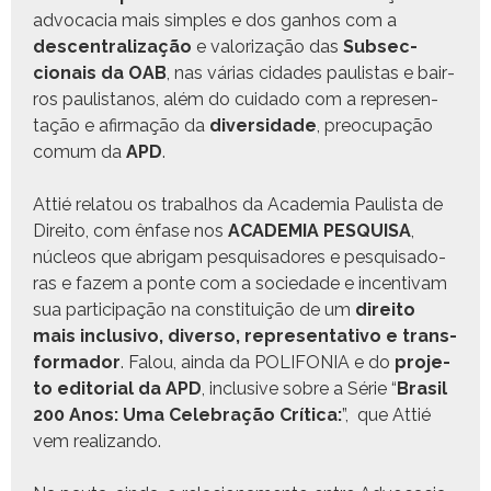
advo­ca­cia mais sim­ples e dos gan­hos com a
descen­tral­iza­ção
e val­oriza­ção das
Sub­sec­
cionais da OAB
, nas várias cidades paulis­tas e bair­
ros paulis­tanos, além do cuida­do com a rep­re­sen­
tação e afir­mação da
diver­si­dade
, pre­ocu­pação
comum da
APD
.
Attié rela­tou os tra­bal­hos da Acad­e­mia Paulista de
Dire­ito, com ênfase nos
ACADEMIA PESQUISA
,
núcleos que abrigam pesquisadores e pesquisado­
ras e fazem a ponte com a sociedade e incen­ti­vam
sua par­tic­i­pação na con­sti­tu­ição de um
dire­ito
mais inclu­si­vo, diver­so, rep­re­sen­ta­ti­vo e trans­
for­mador
. Falou, ain­da da POLIFONIA e do
pro­je­
to edi­to­r­i­al da APD
, inclu­sive sobre a Série “
Brasil
200 Anos: Uma Cel­e­bração Críti­ca:
”, que Attié
vem realizando.