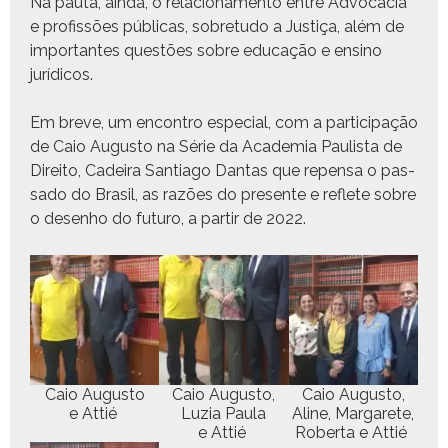
Na pau­ta, ain­da, o rela­ciona­men­to entre Advo­ca­cia
e profis­sões públi­cas, sobre­tu­do a Justiça, além de
impor­tantes questões sobre edu­cação e ensi­no
jurídicos.
Em breve, um encon­tro espe­cial, com a par­tic­i­pação
de Caio Augus­to na Série da Acad­e­mia Paulista de
Dire­ito, Cadeira San­ti­a­go Dan­tas que repen­sa o pas­
sa­do do Brasil, as razões do pre­sente e reflete sobre
o desen­ho do futuro, a par­tir de 2022.
Caio Augus­to
Caio Augus­to,
Caio Augus­to,
e Attié
Luzia Paula
Aline, Mar­garete,
e Attié
Rober­ta e Attié