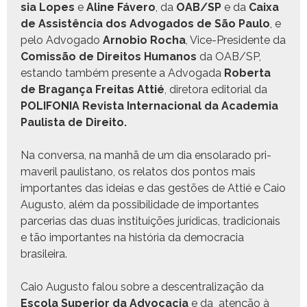
sia Lopes
e
Aline Fávero
, da
OAB/SP
e da
Caixa
de Assistên­cia dos Advo­ga­dos de São Paulo
, e
pelo Advo­ga­do
Arnobio Rocha
, Vice-Pres­i­dente da
Comis­são de Dire­itos Humanos
da OAB/SP,
estando tam­bém pre­sente a Advo­ga­da
Rober­ta
de Bra­gança Fre­itas Attié
, dire­to­ra edi­to­r­i­al da
POLIFONIA Revista Inter­na­cional da Acad­e­mia
Paulista de Direito.
Na con­ver­sa, na man­hã de um dia enso­lara­do pri­
maver­il paulis­tano, os relatos dos pon­tos mais
impor­tantes das ideias e das gestões de Attié e Caio
Augus­to, além da pos­si­bil­i­dade de impor­tantes
parce­rias das duas insti­tu­ições jurídi­cas, tradi­cionais
e tão impor­tantes na história da democ­ra­cia
brasileira.
Caio Augus­to falou sobre a descen­tral­iza­ção da
Esco­la Supe­ri­or da Advo­ca­cia
e da atenção à