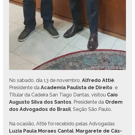
No sába­do, dia 13 de novem­bro,
Alfre­do Attié
,
Pres­i­dente da
Acad­e­mia Paulista de Dire­ito
e
Tit­u­lar da Cadeira San Tia­go Dan­tas, vis­i­tou
Caio
Augus­to Sil­va dos San­tos
, Pres­i­dente da
Ordem
dos Advo­ga­dos do Brasil
, Seção São Paulo.
Na ocasião, Attié foi rece­bido pelas Advo­gadas
Luzia Paula Moraes Can­tal
,
Mar­garete de Cás­