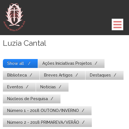
Pule
para
o
conteúdo
Luzia Cantal
Show all
Ações Iniciativas Projetos
Biblioteca
Breves Artigos
Destaques
Eventos
Notícias
Núcleos de Pesquisa
Número 1 - 2018 OUTONO/INVERNO
Número 2 - 2018 PRIMAREVA/VERÃO