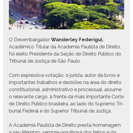
O Desem­bar­gador
Wan­der­ley Fed­erigui,
Acadêmi­co Tit­u­lar da Acad­e­mia Paulista de Dire­ito,
foi eleito Pres­i­dente da Seção de Dire­ito Públi­co do
Tri­bunal de Justiça de São Paulo.
Com expres­si­va votação, o jurista, autor de livros e
impor­tantes tra­bal­hos e decisões na área do dire­ito
con­sti­tu­cional, admin­is­tra­ti­vo e proces­su­al, assume
o rel­e­vante car­go, à frente da mais impor­tante Corte
de Dire­ito Públi­co brasileira, ao lado do Supre­mo Tri­
bunal Fed­er­al e do Supe­ri­or Tri­bunal de Justiça.
A Acad­e­mia Paulista de Dire­ito pres­ta hom­e­nagem
a seu Mem­bro, sem­pre orgul­hosa dos feitos e da