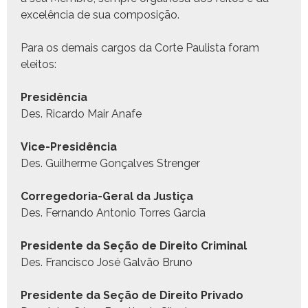
excelên­cia de sua composição.
Para os demais car­gos da Corte Paulista foram
eleitos:
Presidên­cia
Des. Ricar­do Mair Anafe
Vice-Presidên­cia
Des. Guil­herme Gonçalves Strenger
Cor­rege­do­ria-Ger­al da Justiça
Des. Fer­nan­do Anto­nio Tor­res Garcia
Pres­i­dente da Seção de Dire­ito Criminal
Des. Fran­cis­co José Galvão Bruno
Pres­i­dente da Seção de Dire­ito Privado