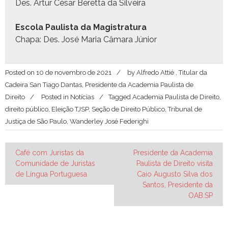
Des. Artur César Beretta da Silveira
Esco­la Paulista da Magistratura
Cha­pa: Des. José Maria Câmara Júnior
Posted on
10 de novembro de 2021
by
Alfredo Attié , Titular da
Cadeira San Tiago Dantas, Presidente da Academia Paulista de
Direito
Posted in
Notícias
Tagged
Academia Paulista de Direito
,
direito público
,
Eleição TJSP
,
Seção de Direito Público
,
Tribunal de
Justiça de São Paulo
,
Wanderley José Federighi
Navegação
Café com Juristas da
Presidente da Academia
Comunidade de Juristas
Paulista de Direito visita
de
de Língua Portuguesa
Caio Augusto Silva dos
Post
Santos, Presidente da
OAB.SP