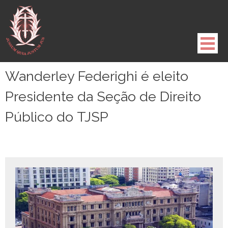
Pule
para
o
conteúdo
Wanderley Federighi é eleito
Presidente da Seção de Direito
Público do TJSP