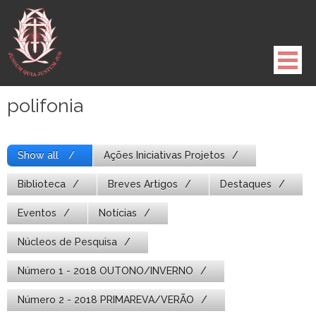
Pule
para
o
conteúdo
polifonia
Show all
Ações Iniciativas Projetos
Biblioteca
Breves Artigos
Destaques
Eventos
Notícias
Núcleos de Pesquisa
Número 1 - 2018 OUTONO/INVERNO
Número 2 - 2018 PRIMAREVA/VERÃO