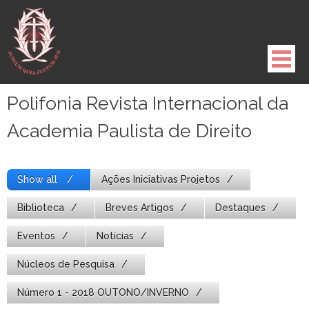
Pule
para
o
conteúdo
Polifonia Revista Internacional da
Academia Paulista de Direito
Show all
Ações Iniciativas Projetos
Biblioteca
Breves Artigos
Destaques
Eventos
Notícias
Núcleos de Pesquisa
Número 1 - 2018 OUTONO/INVERNO