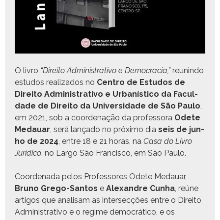
O livro
“Dire­ito Admin­is­tra­ti­vo e Democ­ra­cia,”
reunin­do
estu­dos real­iza­dos no
Cen­tro de Estu­dos de
Dire­ito Admin­is­tra­ti­vo e Urbanís­ti­co da Fac­ul­
dade de Dire­ito da Uni­ver­si­dade de São Paulo
,
em 2021, sob a coor­de­nação da pro­fes­so­ra
Odete
Medauar
, será lança­do no próx­i­mo dia
seis de jun­
ho de 2024
, entre 18 e 21 horas, na
Casa do Livro
Jurídi­co
, no Largo São Fran­cis­co, em São Paulo.
Coor­de­na­da pelos Pro­fes­sores Odete Medauar,
Bruno Grego-San­tos
e
Alexan­dre Cun­ha
, reúne
arti­gos que anal­isam as inter­secções entre o Dire­ito
Admin­is­tra­ti­vo e o regime democráti­co, e os