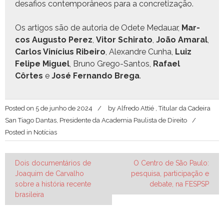
desafios con­tem­porâ­neos para a concretização.
Os arti­gos são de auto­ria de Odete Medauar,
Mar­
cos Augus­to Perez
,
Vitor Schi­ra­to
,
João Ama­r­al
,
Car­los Viní­cius Ribeiro
, Alexan­dre Cun­ha,
Luiz
Felipe Miguel
, Bruno Grego-San­tos,
Rafael
Côrtes
e
José Fer­nan­do Bre­ga
.
Posted on
5 de junho de 2024
by
Alfredo Attié , Titular da Cadeira
San Tiago Dantas, Presidente da Academia Paulista de Direito
Posted in
Notícias
Navegação
Dois documentários de
O Centro de São Paulo:
Joaquim de Carvalho
pesquisa, participação e
de
sobre a história recente
debate, na FESPSP
Post
brasileira