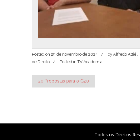
Posted on
29 de novembro de 2024
by
Alfredo Attié 
de Direito
Posted in
TV Academia
Navegação
20 Propostas para o G20
de
Post
Todos os Direitos Res