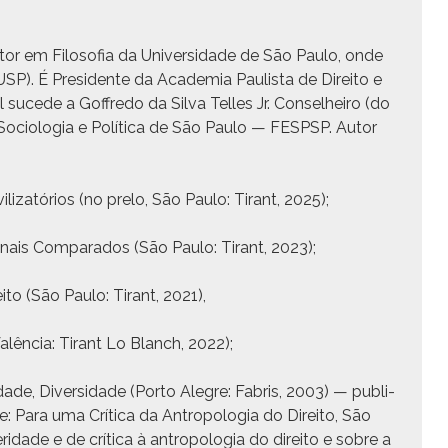
 Doutor em Filosofia da Uni­ver­si­dade de São Paulo, onde
SP). É Pres­i­dente da Acad­e­mia Paulista de Dire­ito e
l sucede a Gof­fre­do da Sil­va Telles Jr. Con­sel­heiro (do
 Soci­olo­gia e Políti­ca de São Paulo — FESPSP. Autor
i­liza­tórios (no pre­lo, São Paulo: Tirant, 2025);
u­cionais Com­para­dos (São Paulo: Tirant, 2023);
­ito (São Paulo: Tirant, 2021),
alên­cia: Tirant Lo Blanch, 2022);
ade, Diver­si­dade (Por­to Ale­gre: Fab­ris, 2003) — pub­li­
e: Para uma Críti­ca da Antropolo­gia do Dire­ito, São
­dade e de críti­ca à antropolo­gia do dire­ito e sobre a