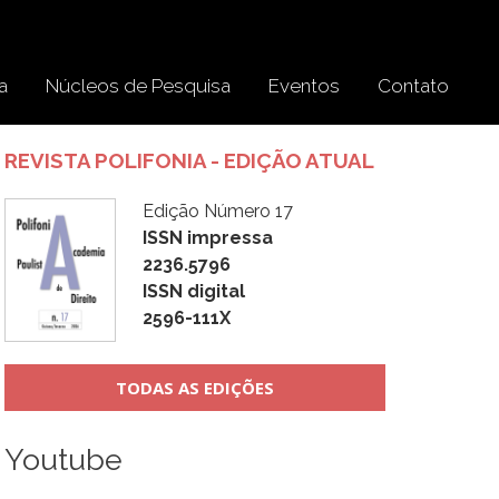
a
Núcleos de Pesquisa
Eventos
Contato
REVISTA POLIFONIA - EDIÇÃO ATUAL
Edição Número 17
ISSN impressa
2236.5796
ISSN digital
2596-111X
TODAS AS EDIÇÕES
Youtube