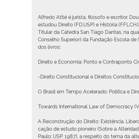
Alfre­do Attié é jurista, filó­so­fo e escritor.
estu­dou Dire­ito (FD.USP) e História (FFLCH.U
Tit­u­lar da Cát­e­dra San Tia­go Dan­tas, na qua
Con­sel­ho Supe­ri­or) da Fun­dação Esco­la de
dos livros:
Dire­ito e Econo­mia: Pon­to e Con­trapon­to Civ­
-Dire­ito Con­sti­tu­cional e Dire­itos Con­sti­t
O Brasil em Tem­po Acel­er­a­do: Políti­ca e Dire
Towards Inter­na­tion­al Law of Democ­ra­cy (V
A Recon­strução do Dire­ito: Existên­cia. Liber­d
cação de estu­do pio­neiro (Sobre a Alteri­dad
Paulo: USP, 1987), a respeito do tema da alteri