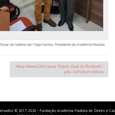
, Titular da Cadeira San Tiago Dantas, Presidente da Academia Paulista
Maria Helena Diniz lança “Estado Atual do Biodireito”,
pela JusPodium Editora
ervados © 2017-2026 • Fundação Academia Paulista de Direito e Ca