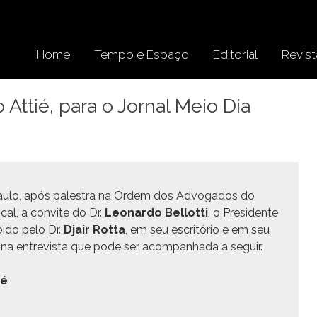
Home
Tempo e Espaço
Editorial
Revist
o Attié, para o Jornal Meio Dia
 Paulo, após palestra na Ordem dos Advo­ga­dos do
cal, a con­vite do Dr.
Leonar­do Bel­lot­ti
, o Pres­i­dente
bido pelo Dr.
Djair Rot­ta
, em seu escritório e em seu
, na entre­vista que pode ser acom­pan­ha­da a seguir.
ié