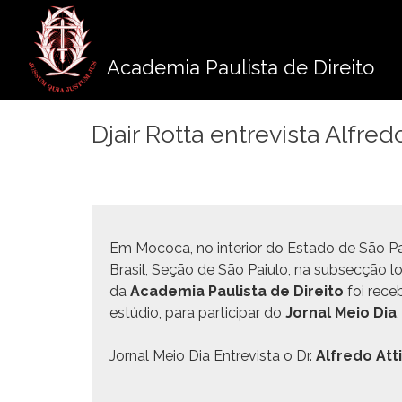
Pule
para
o
Academia Paulista de Direito
conteúdo
Djair Rotta entrevista Alfred
Em Moco­ca, no inte­ri­or do Esta­do de São
Brasil, Seção de São Paiu­lo, na sub­secção lo
da
Acad­e­mia Paulista de Dire­ito
foi rece­
estú­dio, para par­tic­i­par do
Jor­nal Meio Dia
Jor­nal Meio Dia Entre­vista o Dr.
Alfre­do Att