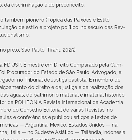
o, da dis­crim­i­nação e do preconceito;
do tam­bém pio­neiro (Tópi­ca das Paixões e Esti­lo
­lação de esti­lo e pro­je­to políti­co, no sécu­lo das Rev­
itucionalismo;
s (no pre­lo, São Paulo: Tirant, 2025)
pela FD.USP. É mestre em Dire­ito Com­para­do pela Cum­
. Foi Procu­rador do Esta­do de São Paulo, Advo­ga­do, e
r­gador no Tri­bunal de Justiça paulista. É mem­bro de
feiçoa­men­to do dire­ito e da justiça e da real­iza­ção dos
 águas, do patrimônio mate­r­i­al e ima­te­r­i­al históri­co,
Edi­tor da POLIFONIA Revista Inter­na­cional da Acad­e­mia
o do Con­sel­ho Edi­to­r­i­al de várias Revis­tas, no
aulas e con­fer­ên­cias e pub­li­cou arti­gos e tex­tos de
 Améri­c­as — Argenti­na, Méx­i­co, Esta­dos Unidos — na
ha, Itália — no Sud­este Asiáti­co — Tailân­dia, Indonésia
apd.org.br e‑mail: aattiejr@gmail.com Face­book: