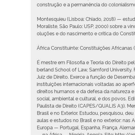
con­strução e a per­manên­cia do colo­nial­is­m
Mon­tesquieu (Lis­boa: Chi­a­do, 2018) — estu­
Moral­iste, São Paulo: USP, 2000) sobre a vin­cu
oluções e do nasci­men­to e críti­ca do Const
África Con­sti­tu­inte: Con­sti­tu­ições Africana
É mestre em Filosofia e Teo­ria do Dire­ito 
ber­land School of Law, Sam­ford Uni­ver­si­ty
Juiz de Dire­ito. Exerce a função de Desem­ba
insti­tu­ições inter­na­cionais voltadas ao aper­
dire­itos humanos e da defe­sa da natureza e das
social, ambi­en­tal e cul­tur­al, e dos povos. 
Paulista de Dire­ito (CAPES/QUALIS A3). Mem­br
Brasil e no Exte­ri­or. Estu­dou, pesquisou, deu 
aulas e estu­dos no Brasil e no exte­ri­or: nas
Europa — Por­tu­gal, Espan­ha, França, Ale­man­
— na África — Nigéria, Ango­la. Site: http://