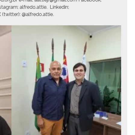
­gram: alfredo.attie. Linkedin:
twit­ter): @alfredo.attie.