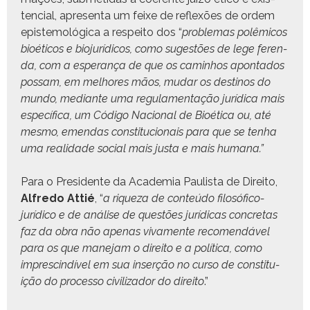
ten­cial, apre­sen­ta um feixe de reflexões de ordem
epis­te­mológ­i­ca a respeito dos “
prob­le­mas polêmi­cos
bioéti­cos e bio­jurídi­cos, como sug­estões de lege fer­en­
da, com a esper­ança de que os cam­in­hos apon­ta­dos
pos­sam, em mel­hores mãos, mudar os des­ti­nos do
mun­do, medi­ante uma reg­u­la­men­tação jurídi­ca mais
especí­fi­ca, um Códi­go Nacional de Bioéti­ca ou, até
mes­mo, emen­das con­sti­tu­cionais para que se ten­ha
uma real­i­dade social mais jus­ta e mais humana.”
Para o Pres­i­dente da Acad­e­mia Paulista de Dire­ito,
Alfre­do Attié
, “
a riqueza de con­teú­do filosó­fi­co-
jurídi­co e de análise de questões jurídi­cas conc­re­tas
faz da obra não ape­nas viva­mente recomendáv­el
para os que mane­jam o dire­ito e a políti­ca, como
impre­scindív­el em sua inserção no cur­so de con­sti­tu­
ição do proces­so civ­i­lizador do dire­ito
.”