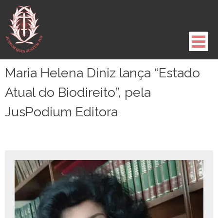
Pule
para
o
conteúdo
Maria Helena Diniz lança “Estado
Atual do Biodireito”, pela
JusPodium Editora