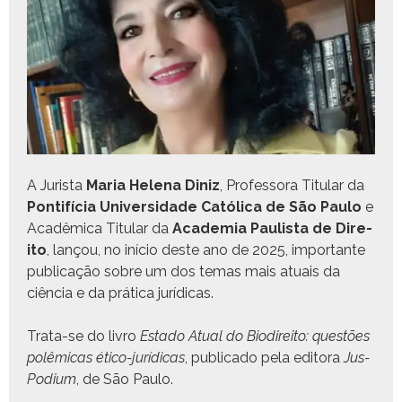
A Jurista
Maria Hele­na Diniz
, Pro­fes­so­ra Tit­u­lar da
Pon­tif­í­cia Uni­ver­si­dade Católi­ca de São Paulo
e
Acadêmi­ca Tit­u­lar da
Acad­e­mia Paulista de Dire­
ito
, lançou, no iní­cio deste ano de 2025, impor­tante
pub­li­cação sobre um dos temas mais atu­ais da
ciên­cia e da práti­ca jurídicas.
Tra­ta-se do livro
Esta­do Atu­al do Biodi­re­ito: questões
polêmi­cas éti­co-jurídi­cas
, pub­li­ca­do pela edi­to­ra
Jus­
Podi­um
, de São Paulo.