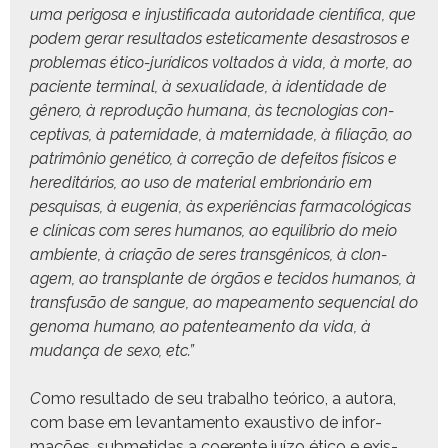
uma perigosa e injus­ti­fi­ca­da autori­dade cien­tí­fi­ca, que
podem ger­ar resul­ta­dos esteti­ca­mente desas­trosos e
prob­le­mas éti­co-jurídi­cos volta­dos à vida, à morte, ao
paciente ter­mi­nal, à sex­u­al­i­dade, à iden­ti­dade de
gênero, à repro­dução humana, às tec­nolo­gias con­
cep­ti­vas, à pater­nidade, à mater­nidade, à fil­i­ação, ao
patrimônio genéti­co, à cor­reção de defeitos físi­cos e
hered­itários, ao uso de mate­r­i­al embri­onário em
pesquisas, à euge­nia, às exper­iên­cias far­ma­cológ­i­cas
e clíni­cas com seres humanos, ao equi­líbrio do meio
ambi­ente, à cri­ação de seres trans­gêni­cos, à clon­
agem, ao trans­plante de órgãos e teci­dos humanos, à
trans­fusão de sangue, ao mapea­men­to sequen­cial do
geno­ma humano, ao paten­tea­men­to da vida, à
mudança de sexo, etc.”
C
omo resul­ta­do de seu tra­bal­ho teóri­co, a auto­ra,
com base em lev­an­ta­men­to exaus­ti­vo de infor­
mações, sub­meti­das a coer­ente juí­zo éti­co e exis­