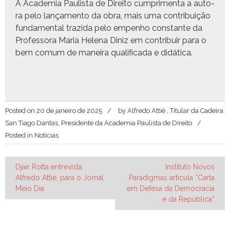
A Acad­e­mia Paulista de Dire­ito cumpri­men­ta a auto­
ra pelo lança­men­to da obra, mais uma con­tribuição
fun­da­men­tal trazi­da pelo empen­ho con­stante da
Pro­fes­so­ra Maria Hele­na Diniz em con­tribuir para o
bem comum de maneira qual­i­fi­ca­da e didática.
Posted on
20 de janeiro de 2025
by
Alfredo Attié , Titular da Cadeira
San Tiago Dantas, Presidente da Academia Paulista de Direito
Posted in
Notícias
Navegação
Djair Rotta entrevista
Instituto Novos
Alfredo Attié, para o Jornal
Paradigmas articula “Carta
de
Meio Dia
em Defesa da Democracia
Post
e da República”