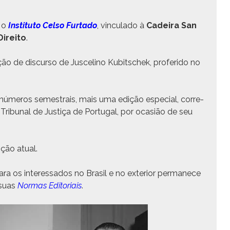
, o
Insti­tu­to Cel­so Fur­ta­do
, vin­cu­la­do à
Cadeira San
ire­ito
.
ção de dis­cur­so de Jusceli­no Kubitschek, pro­feri­do no
números semes­trais, mais uma edição espe­cial, cor­re­
ri­bunal de Justiça de Por­tu­gal, por ocasião de seu
ção atual.
ra os inter­es­sa­dos no Brasil e no exte­ri­or per­manece
 suas
Nor­mas Edi­to­ri­ais
.