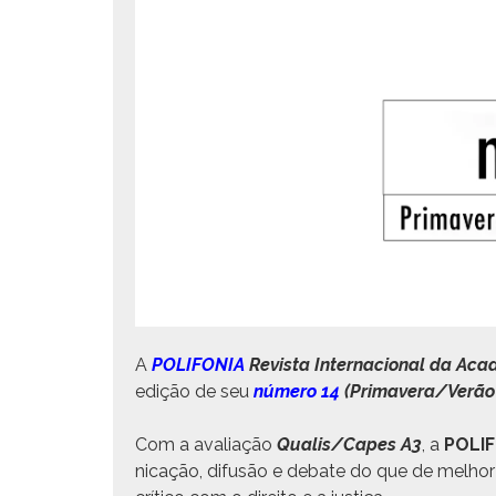
A
POLIFONIA
Revista Inter­na­cional da Acad
edição de seu
número 14
(Primavera/Verão
Com a avali­ação
Qualis/Capes A3
, a
POLI
ni­cação, difusão e debate do que de mel­ho