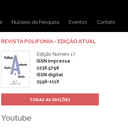
a
Núcleos de Pesquisa
Eventos
Contato
REVISTA POLIFONIA - EDIÇÃO ATUAL
Edição Número 17
ISSN impressa
2236.5796
ISSN digital
2596-111X
TODAS AS EDIÇÕES
Youtube