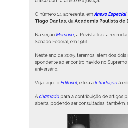
críti­co com o dire­ito e a justiça.
O número 14 apre­sen­ta, em
Anexo Espe­cial
Tia­go Dan­tas
, da
Acad­e­mia Paulista de D
Na seção
Memória
, a Revista traz a repro­du
Sena­do Fed­er­al, em 1961.
Neste ano de 2025, ter­e­mos, além dos dois 
spon­dente ao encon­tro havi­do no Supre­mo T
aniversário.
Veja, aqui, o
Edi­to­r­i­al
,
e leia a
Intro­dução
à edi
A
chama­da
para a con­tribuição de arti­gos pa
aber­ta, poden­do ser con­sul­tadas, tam­bém,