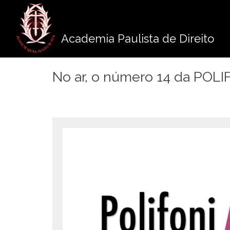
Pule
para
o
Academia Paulista de Direito
conteúdo
No ar, o número 14 da POL