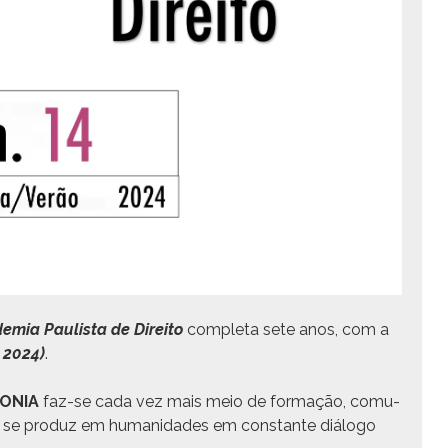
­e­mia Paulista de Dire­ito
com­ple­ta sete anos, com a
 2024)
.
FONIA
faz-se cada vez mais meio de for­mação, comu­
r se pro­duz em humanidades em con­stante diál­o­go