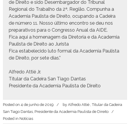
de Dire­ito e sido Desem­bar­gador do Tri­bunal
Region­al do Tra­bal­ho da 2ª. Região. Com­pun­ha a
Acad­e­mia Paulista de Dire­ito, ocu­pan­do a Cadeira
de número 11. Nos­so últi­mo encon­tro se deu nos
prepar­a­tivos para o Con­gres­so Anu­al da AIDE.
Fica aqui a hom­e­nagem da Dire­to­ria e da Acad­e­mia
Paulista de Dire­ito ao Jurista
Fica esta­b­ele­ci­do luto for­mal da Acad­e­mia Paulista
de Dire­ito, por sete dias.”
Alfre­do Attié Jr.
Tit­u­lar da Cadeira San Tia­go Dantas
Pres­i­dente da Acad­e­mia Paulista de Direito
Posted on
4 de junho de 2019
by
Alfredo Attié , Titular da Cadeira
San Tiago Dantas, Presidente da Academia Paulista de Direito
Posted in
Notícias