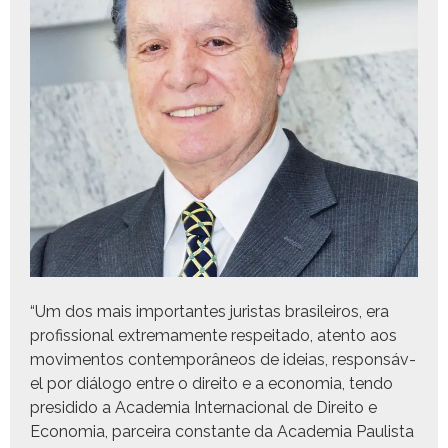
“Um dos mais impor­tantes juris­tas brasileiros, era
profis­sion­al extrema­mente respeita­do, aten­to aos
movi­men­tos con­tem­porâ­neos de ideias, respon­sáv­
el por diál­o­go entre o dire­ito e a econo­mia, ten­do
pre­si­di­do a Acad­e­mia Inter­na­cional de Dire­ito e
Econo­mia, par­ceira con­stante da Acad­e­mia Paulista