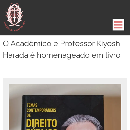
Pule
para
o
conteúdo
O Acadêmico e Professor Kiyoshi
Harada é homenageado em livro