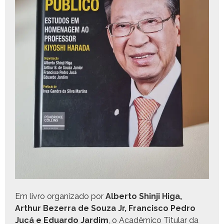
Em livro orga­ni­za­do por
Alber­to Shin­ji Higa,
Arthur Bez­er­ra de Souza Jr, Fran­cis­co Pedro
Jucá e Eduar­do Jardim
, o Acadêmi­co Tit­u­lar da