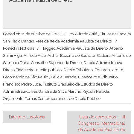
Acad­e­mia Paulista de Direito.
Posted on
11 de outubro de 2022
by
Alfredo Attié , Titular da Cadeira
San Tiago Dantas, Presidente da Academia Paulista de Direito
Posted in
Notícias
Tagged
Academia Paulista de Direito
,
Alberto
Shinji Higa
,
Alfredo Attié
,
Arthur Bezerra de Souza Jr
,
Cadeira Antonio de
Sampaio Dória
,
Conselho Superior de Direito
,
Direito Administrativo
,
Direito Financeiro
,
direito público
,
Direito Tributário
,
Eduardo Jardim
,
Fecomércio de São Paulo.
,
Felicia Harada
,
Financeiro e Tributário
,
Francisco Pedro Jucá
,
Instituto Brasileiro de Estudos de Direito
Administrativo
,
Ives Gandra da Silva Martins
,
Kiyoshi Harada
,
Orçamento
,
Temas Contemporâneos de Direito Público
Navegação
Direito e Lusofonia
Lista de aprovados — III
Congresso Internacional
de
da Academia Paulista de