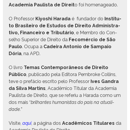
Acad­e­mia Paulista de Dire­it
o foi homenageado.
O Pro­fes­sor
Kiyoshi Hara­da
é fun­dador do
Insti­tu­
to Brasileiro de Estu­dos de Dire­ito Admin­is­tra­
ti­vo, Finan­ceiro e Trib­utário
, e Mem­bro do Con­
sel­ho Supe­ri­or de Dire­ito da
Fecomér­cio de São
Paulo
. Ocu­pa a
Cadeira Anto­nio de Sam­paio
Dória
, na APD.
O livro
Temas Con­tem­porâ­neos de Dire­ito
Públi­co
, pub­li­ca­do pela Edi­to­ra Pem­broke Collins,
teve o pre­fá­cio escrito pelo Pro­fes­sor
Ives Gan­dra
da Sil­va Mar­tins
, Acadêmi­co Tit­u­lar da Acad­e­mia
Paulista de Dire­ito, que se referiu a Hara­da como um
dos mais “
bril­hantes human­istas do país na atu­al­i­
dade.
”
Vis­ite,
aqui
, a pági­na dos
Acadêmi­cos Tit­u­lares
da