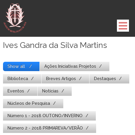
Pule
para
o
conteúdo
Ives Gandra da Silva Martins
Show all
Ações Iniciativas Projetos
Biblioteca
Breves Artigos
Destaques
Eventos
Notícias
Núcleos de Pesquisa
Número 1 - 2018 OUTONO/INVERNO
Número 2 - 2018 PRIMAREVA/VERÃO