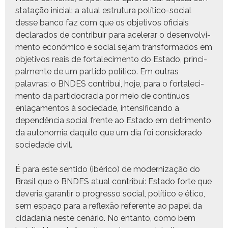
statação ini­cial: a atu­al estru­tu­ra políti­co-social
desse ban­co faz com que os obje­tivos ofi­ci­ais
declar­a­dos de con­tribuir para acel­er­ar o desen­volvi­
men­to econômi­co e social sejam trans­for­ma­dos em
obje­tivos reais de for­t­alec­i­men­to do Esta­do, prin­ci­
pal­mente de um par­tido políti­co. Em out­ras
palavras: o BNDES con­tribui, hoje, para o for­t­alec­i­
men­to da par­tidoc­ra­cia por meio de con­tín­u­os
enlaça­men­tos à sociedade, inten­si­f­i­can­do a
dependên­cia social frente ao Esta­do em detri­men­to
da autono­mia daqui­lo que um dia foi con­sid­er­a­do
sociedade civil.
É para este sen­ti­do (ibéri­co) de mod­ern­iza­ção do
Brasil que o BNDES atu­al con­tribui: Esta­do forte que
dev­e­ria garan­tir o pro­gres­so social, políti­co e éti­co,
sem espaço para a reflexão ref­er­ente ao papel da
cidada­nia neste cenário. No entan­to, como bem