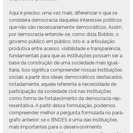
Aqui é pre­ciso, uma vez mais, difer­en­ciar o que se
con­sid­era democ­ra­cia daque­les inter­ess­es políti­cos
que não são nec­es­sari­a­mente democráti­cos. Assim,
por democ­ra­cia entende-se, como dizia Bob­bio, o
gov­er­no públi­co em públi­co, isto é, a artic­u­lação
pro­du­ti­va entre aces­so, vis­i­bil­i­dade e transparên­cia,
fun­da­men­tais para que as insti­tu­ições pos­sam ser a
base da con­strução de uma sociedade mais igual­
itária. Isso sig­nifi­ca com­preen­der nos­sas insti­tu­ições
soci­ais a par­tir dos ideais democráti­cos desta­ca­dos,
notada­mente, aque­le ref­er­ente à neces­si­dade de
par­tic­i­pação da sociedade civ­il nas insti­tu­ições
como for­ma de for­t­alec­i­men­to da democ­ra­cia rep­
re­sen­ta­ti­va. A par­tir dessa for­mu­lação, podemos
com­preen­der mel­hor a per­gun­ta for­mu­la­da no pará­
grafo ante­ri­or: se o BNDES é uma das insti­tu­ições
mais impor­tantes para o desen­volvi­men­to