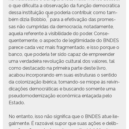
o que difi­cul­ta a obser­vação da função democráti­ca
dessa insti­tu­ição que pode­ria con­tribuir, como tam­
2
bém dizia Bob­bio,
para a efe­ti­vação das promes­
sas não cumpri­das da democ­ra­cia, notada­mente,
aque­la ref­er­ente à vis­i­bil­i­dade do poder. Con­se­
quente­mente, o aspec­to de legit­im­i­dade do BNDES
parece cada vez mais frag­men­ta­do, e isso porque o
ban­co, que pode­ria ter sido capaz de empreen­der
uma ver­dadeira rev­olução cul­tur­al dos val­ores, tal
como desta­ca­do na primeira parte deste livro,
acabou incor­po­ran­do em suas estru­turas o sen­ti­do
da col­o­niza­ção ibéri­ca, tor­nan­do-se míope às reivin­
di­cações democráti­cas e bus­can­do somente uma
pseudo­mod­ern­iza­ção econômi­ca enlaça­da pelo
Estado.
No entan­to, isso não sig­nifi­ca que o BNDES atue ile­
gal­mente. É razoáv­el supor que suas ações e delib­