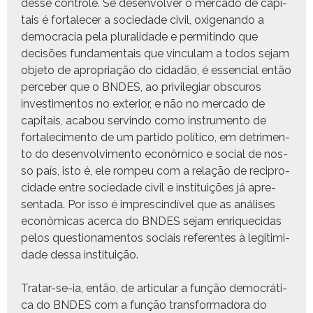
desse con­t­role. Se desen­volver o mer­ca­do de cap­i­
tais é for­t­ale­cer a sociedade civ­il, oxi­ge­nan­do a
democ­ra­cia pela plu­ral­i­dade e per­mitin­do que
decisões fun­da­men­tais que vin­cu­lam a todos sejam
obje­to de apro­pri­ação do cidadão, é essen­cial então
perce­ber que o BNDES, ao priv­i­le­giar obscuros
inves­ti­men­tos no exte­ri­or, e não no mer­ca­do de
cap­i­tais, acabou servin­do como instru­men­to de
for­t­alec­i­men­to de um par­tido políti­co, em detri­men­
to do desen­volvi­men­to econômi­co e social de nos­
so país, isto é, ele rompeu com a relação de rec­i­pro­
ci­dade entre sociedade civ­il e insti­tu­ições já apre­
sen­ta­da. Por isso é impre­scindív­el que as anális­es
econômi­cas acer­ca do BNDES sejam enrique­ci­das
pelos ques­tion­a­men­tos soci­ais ref­er­entes à legit­im­i­
dade dessa instituição.
Tratar-se-ia, então, de artic­u­lar a função democráti­
ca do BNDES com a função trans­for­mado­ra do