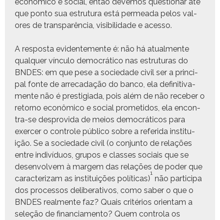
econômi­co e social, então deve­mos ques­tionar até
que pon­to sua estru­tu­ra está per­me­a­da pelos val­
ores de transparên­cia, vis­i­bil­i­dade e acesso.
A respos­ta evi­den­te­mente é: não há atual­mente
qual­quer vín­cu­lo democráti­co nas estru­turas do
BNDES: em que pese a sociedade civ­il ser a prin­ci­
pal fonte de arrecadação do ban­co, ela defin­i­ti­va­
mente não é pres­ti­gia­da, pois além de não rece­ber o
retorno econômi­co e social prometi­dos, ela encon­
tra-se desprovi­da de meios democráti­cos para
exercer o con­t­role públi­co sobre a referi­da insti­tu­
ição. Se a sociedade civ­il (o con­jun­to de relações
entre indi­ví­du­os, gru­pos e class­es soci­ais que se
desen­volvem à margem das relações de poder que
1
car­ac­ter­i­zam as insti­tu­ições políti­cas)
não par­tic­i­pa
dos proces­sos delib­er­a­tivos, como saber o que o
BNDES real­mente faz? Quais critérios ori­en­tam a
seleção de finan­cia­men­to? Quem con­tro­la os