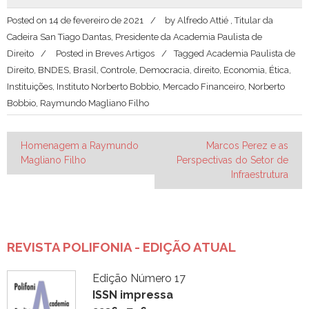
Posted on
14 de fevereiro de 2021
by
Alfredo Attié , Titular da
Cadeira San Tiago Dantas, Presidente da Academia Paulista de
Direito
Posted in
Breves Artigos
Tagged
Academia Paulista de
Direito
,
BNDES
,
Brasil
,
Controle
,
Democracia
,
direito
,
Economia
,
Ética
,
Instituições
,
Instituto Norberto Bobbio
,
Mercado Financeiro
,
Norberto
Bobbio
,
Raymundo Magliano Filho
Navegação
Homenagem a Raymundo
Marcos Perez e as
Magliano Filho
Perspectivas do Setor de
de
Infraestrutura
Post
REVISTA POLIFONIA - EDIÇÃO ATUAL
Edição Número 17
ISSN impressa