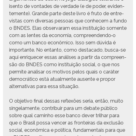
isen­to de von­tades de ver­dade (e de poder, evi­den­
te­mente). Grande parte deste livro é fru­to de entre­
vis­tas com diver­sas pes­soas que con­hecem a fun­do
o BNDES. Elas obser­varam essa insti­tu­ição somente
com as lentes da econo­mia, compreendendo‑o
como um ban­co econômi­co. Isso sem dúvi­da é
impor­tante. No entan­to, como desta­ca­do, bus­ca-se
aqui enrique­cer essas anális­es a par­tir da com­preen­
são do BNDES como insti­tu­ição social, o que nos
per­mite anal­is­ar os motivos pelos quais o caráter
democráti­co está atual­mente ausente e pro­por
alter­na­ti­vas para essa situação.
O obje­ti­vo final dessas reflexões seria, então, muito
sin­ge­la­mente, con­tribuir para um debate públi­co
sobre qual cam­in­ho esse ban­co dev­er tril­har para
que o Brasil pos­sa vencer as fron­teiras da exclusão
social, econômi­ca e políti­ca, fun­da­men­tais para que