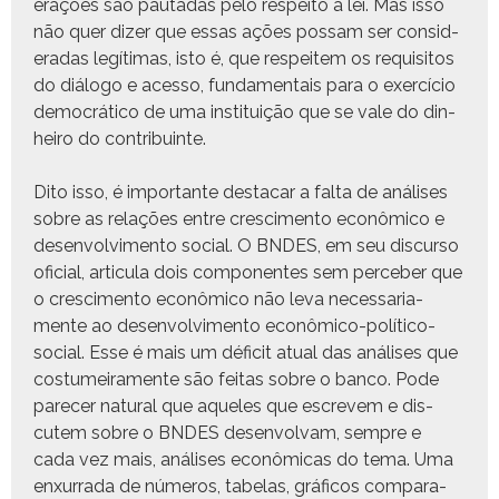
er­ações são pau­tadas pelo respeito à lei. Mas isso
não quer diz­er que essas ações pos­sam ser con­sid­
er­adas legí­ti­mas, isto é, que respeit­em os req­ui­si­tos
do diál­o­go e aces­so, fun­da­men­tais para o exer­cí­cio
democráti­co de uma insti­tu­ição que se vale do din­
heiro do contribuinte.
Dito isso, é impor­tante destacar a fal­ta de anális­es
sobre as relações entre cresci­men­to econômi­co e
desen­volvi­men­to social. O BNDES, em seu dis­cur­so
ofi­cial, artic­u­la dois com­po­nentes sem perce­ber que
o cresci­men­to econômi­co não leva nec­es­sari­a­
mente ao desen­volvi­men­to econômi­co-políti­co-
social. Esse é mais um déficit atu­al das anális­es que
cos­tumeira­mente são feitas sobre o ban­co. Pode
pare­cer nat­ur­al que aque­les que escrevem e dis­
cutem sobre o BNDES desen­volvam, sem­pre e
cada vez mais, anális­es econômi­cas do tema. Uma
enx­ur­ra­da de números, tabelas, grá­fi­cos com­par­a­