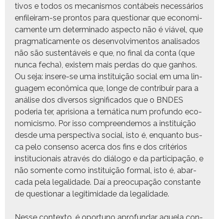
tivos e todos os mecan­is­mos con­tábeis necessários
enfileiram-se pron­tos para ques­tionar que eco­nomi­
ca­mente um deter­mi­na­do aspec­to não é viáv­el, que
prag­mati­ca­mente os desen­volvi­men­tos anal­isa­dos
não são sus­ten­táveis e que, no final da con­ta (que
nun­ca fecha), exis­tem mais per­das do que gan­hos.
Ou seja: insere-se uma insti­tu­ição social em uma lin­
guagem econômi­ca que, longe de con­tribuir para a
análise dos diver­sos sig­nifi­ca­dos que o BNDES
pode­ria ter, apri­siona a temáti­ca num pro­fun­do eco­
nomi­cis­mo. Por isso com­preen­demos a insti­tu­ição
des­de uma per­spec­ti­va social, isto é, enquan­to bus­
ca pelo con­sen­so acer­ca dos fins e dos critérios
insti­tu­cionais através do diál­o­go e da par­tic­i­pação, e
não somente como insti­tu­ição for­mal, isto é, abar­
ca­da pela legal­i­dade. Daí a pre­ocu­pação con­stante
de ques­tionar a legit­im­i­dade da legalidade.
Nesse con­tex­to, é opor­tuno apro­fun­dar aque­la con­