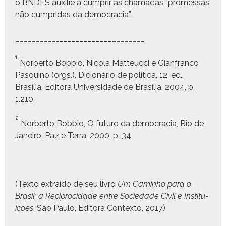
o BNDES aux­ilie a cumprir as chamadas “promes­sas
não cumpri­das da democracia”.
________________________________
1
Nor­ber­to Bob­bio, Nico­la Mat­teuc­ci e Gian­fran­co
Pasquino (orgs.), Dicionário de políti­ca, 12. ed.,
Brasília, Edi­to­ra Uni­ver­si­dade de Brasília, 2004, p.
1.210.
2
Nor­ber­to Bob­bio, O futuro da democ­ra­cia, Rio de
Janeiro, Paz e Ter­ra, 2000, p. 34
(Tex­to extraí­do de seu livro
Um Cam­in­ho para o
Brasil: a Rec­i­pro­ci­dade entre Sociedade Civ­il e Insti­tu­
ições
, São Paulo, Edi­to­ra Con­tex­to, 2017)