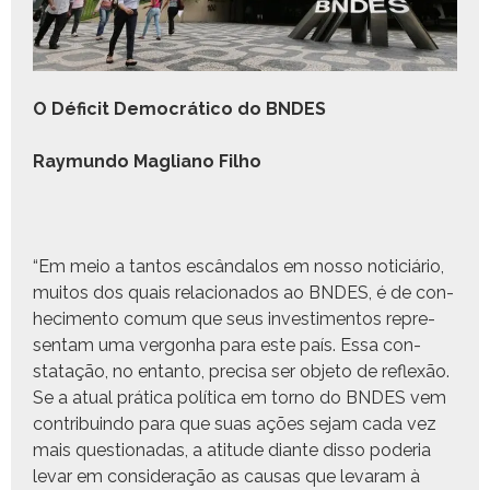
O Déficit Democráti­co do BNDES
Ray­mun­do Magliano Filho
“Em meio a tan­tos escân­da­los em nos­so noti­ciário,
muitos dos quais rela­ciona­dos ao BNDES, é de con­
hec­i­men­to comum que seus inves­ti­men­tos rep­re­
sen­tam uma ver­gonha para este país. Essa con­
statação, no entan­to, pre­cisa ser obje­to de reflexão.
Se a atu­al práti­ca políti­ca em torno do BNDES vem
con­tribuin­do para que suas ações sejam cada vez
mais ques­tion­adas, a ati­tude diante dis­so pode­ria
levar em con­sid­er­ação as causas que levaram à