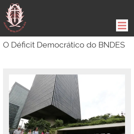
Pule
para
o
conteúdo
O Déficit Democrático do BNDES