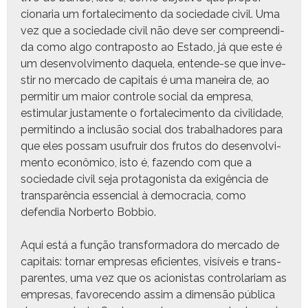
cionar­ia um for­t­alec­i­men­to da sociedade civ­il. Uma
vez que a sociedade civ­il não deve ser com­preen­di­
da como algo con­tra­pos­to ao Esta­do, já que este é
um desen­volvi­men­to daque­la, entende-se que inve­
stir no mer­ca­do de cap­i­tais é uma maneira de, ao
per­mi­tir um maior con­t­role social da empre­sa,
estim­u­lar jus­ta­mente o for­t­alec­i­men­to da civil­i­dade,
per­mitin­do a inclusão social dos tra­bal­hadores para
que eles pos­sam usufruir dos fru­tos do desen­volvi­
men­to econômi­co, isto é, fazen­do com que a
sociedade civ­il seja pro­tag­o­nista da exigên­cia de
transparên­cia essen­cial à democ­ra­cia, como
defendia Nor­ber­to Bobbio.
Aqui está a função trans­for­mado­ra do mer­ca­do de
cap­i­tais: tornar empre­sas efi­cientes, visíveis e trans­
par­entes, uma vez que os acionistas con­tro­lar­i­am as
empre­sas, favore­cen­do assim a dimen­são públi­ca