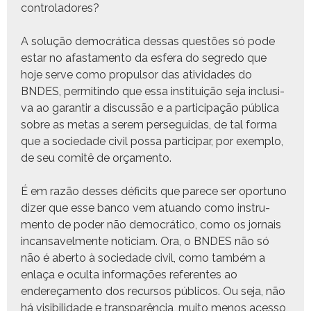
controladores?
A solução democráti­ca dessas questões só pode
estar no afas­ta­men­to da esfera do seg­re­do que
hoje serve como propul­sor das ativi­dades do
BNDES, per­mitin­do que essa insti­tu­ição seja inclu­si­
va ao garan­tir a dis­cussão e a par­tic­i­pação públi­ca
sobre as metas a serem perseguidas, de tal for­ma
que a sociedade civ­il pos­sa par­tic­i­par, por exem­p­lo,
de seu comitê de orçamento.
É em razão dess­es déficits que parece ser opor­tuno
diz­er que esse ban­co vem atuan­do como instru­
men­to de poder não democráti­co, como os jor­nais
incansavel­mente noti­ci­am. Ora, o BNDES não só
não é aber­to à sociedade civ­il, como tam­bém a
enlaça e ocul­ta infor­mações ref­er­entes ao
endereça­men­to dos recur­sos públi­cos. Ou seja, não
há vis­i­bil­i­dade e transparên­cia, muito menos aces­so,