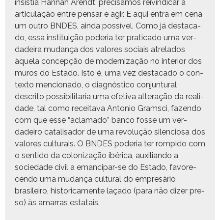
insis­tia Han­nah Arendt, pre­cisamos reivin­dicar a
artic­u­lação entre pen­sar e agir. E aqui entra em cena
um out­ro BNDES, ain­da pos­sív­el. Como já desta­ca­
do, essa insti­tu­ição pode­ria ter prat­i­ca­do uma ver­
dadeira mudança dos val­ores soci­ais atre­la­dos
àquela con­cepção de mod­ern­iza­ção no inte­ri­or dos
muros do Esta­do. Isto é, uma vez desta­ca­do o con­
tex­to men­ciona­do, o diag­nós­ti­co con­jun­tur­al
descrito pos­si­bil­i­taria uma efe­ti­va alter­ação da real­i­
dade, tal como receita­va Anto­nio Gram­sci, fazen­do
com que esse “acla­ma­do” ban­co fos­se um ver­
dadeiro catal­isador de uma rev­olução silen­ciosa dos
val­ores cul­tur­ais. O BNDES pode­ria ter rompi­do com
o sen­ti­do da col­o­niza­ção ibéri­ca, aux­il­ian­do a
sociedade civ­il a eman­ci­par-se do Esta­do, favore­
cen­do uma mudança cul­tur­al do empresário
brasileiro, his­tori­ca­mente laça­do (para não diz­er pre­
so) às amar­ras estatais.