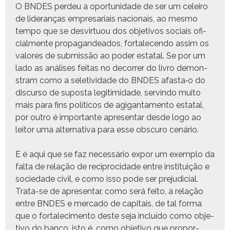
O BNDES perdeu a opor­tu­nidade de ser um celeiro
de lid­er­anças empre­sari­ais nacionais, ao mes­mo
tem­po que se desvir­tu­ou dos obje­tivos soci­ais ofi­
cial­mente pro­pa­gan­dea­d­os, for­t­ale­cen­do assim os
val­ores de sub­mis­são ao poder estatal. Se por um
lado as anális­es feitas no decor­rer do livro demon­
stram como a sele­tivi­dade do BNDES afasta‑o do
dis­cur­so de supos­ta legit­im­i­dade, servin­do muito
mais para fins políti­cos de agi­gan­ta­men­to estatal,
por out­ro é impor­tante apre­sen­tar des­de logo ao
leitor uma alter­na­ti­va para esse obscuro cenário.
E é aqui que se faz necessário expor um exem­p­lo da
fal­ta de relação de rec­i­pro­ci­dade entre insti­tu­ição e
sociedade civ­il, e como isso pode ser prej­u­di­cial.
Tra­ta-se de apre­sen­tar, como será feito, a relação
entre BNDES e mer­ca­do de cap­i­tais, de tal for­ma
que o for­t­alec­i­men­to deste seja incluí­do como obje­
ti­vo do ban­co, isto é, como obje­ti­vo que pro­por­