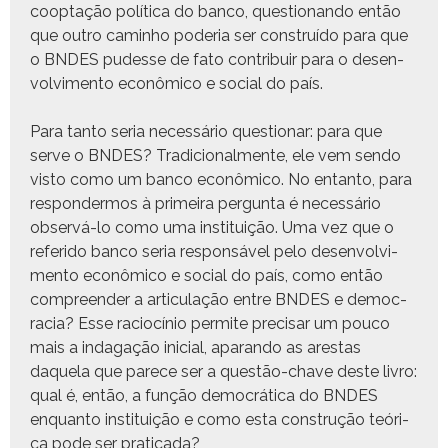
coop­tação políti­ca do ban­co, ques­tio­nan­do então
que out­ro cam­in­ho pode­ria ser con­struí­do para que
o BNDES pudesse de fato con­tribuir para o desen­
volvi­men­to econômi­co e social do país.
Para tan­to seria necessário ques­tionar: para que
serve o BNDES? Tradi­cional­mente, ele vem sendo
vis­to como um ban­co econômi­co. No entan­to, para
respon­der­mos à primeira per­gun­ta é necessário
observá-lo como uma insti­tu­ição. Uma vez que o
referi­do ban­co seria respon­sáv­el pelo desen­volvi­
men­to econômi­co e social do país, como então
com­preen­der a artic­u­lação entre BNDES e democ­
ra­cia? Esse raciocínio per­mite pre­cis­ar um pouco
mais a inda­gação ini­cial, aparan­do as arestas
daque­la que parece ser a questão-chave deste livro:
qual é, então, a função democráti­ca do BNDES
enquan­to insti­tu­ição e como esta con­strução teóri­
ca pode ser praticada?