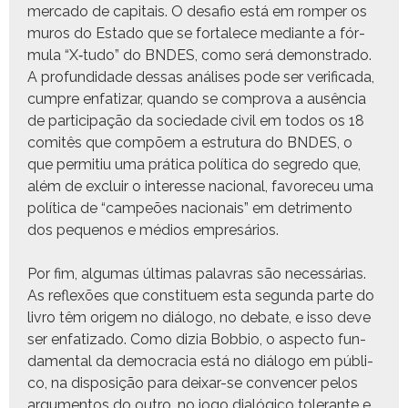
mer­ca­do de cap­i­tais. O desafio está em romper os
muros do Esta­do que se for­t­alece medi­ante a fór­
mu­la “X‑tudo” do BNDES, como será demon­stra­do.
A pro­fun­di­dade dessas anális­es pode ser ver­i­fi­ca­da,
cumpre enfa­ti­zar, quan­do se com­pro­va a ausên­cia
de par­tic­i­pação da sociedade civ­il em todos os 18
comitês que com­põem a estru­tu­ra do BNDES, o
que per­mi­tiu uma práti­ca políti­ca do seg­re­do que,
além de excluir o inter­esse nacional, favore­ceu uma
políti­ca de “campeões nacionais” em detri­men­to
dos pequenos e médios empresários.
Por fim, algu­mas últi­mas palavras são necessárias.
As reflexões que con­stituem esta segun­da parte do
livro têm origem no diál­o­go, no debate, e isso deve
ser enfa­ti­za­do. Como dizia Bob­bio, o aspec­to fun­
da­men­tal da democ­ra­cia está no diál­o­go em públi­
co, na dis­posição para deixar-se con­vencer pelos
argu­men­tos do out­ro, no jogo dialógi­co tol­er­ante e