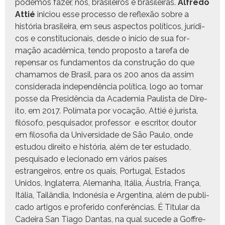
podemos faz­er, nós, brasileiros e brasileiras.
Alfre­do
Attié
ini­ciou esse proces­so de reflexão sobre a
história brasileira, em seus aspec­tos políti­cos, jurídi­
cos e con­sti­tu­cionais, des­de o iní­cio de sua for­
mação acadêmi­ca, ten­do pro­pos­to a tare­fa de
repen­sar os fun­da­men­tos da con­strução do que
chamamos de Brasil, para os 200 anos da assim
con­sid­er­a­da inde­pendên­cia políti­ca, logo ao tomar
posse da Presidên­cia da Acad­e­mia Paulista de Dire­
ito, em 2017. Polí­ma­ta por vocação, Attié é jurista,
filó­so­fo, pesquisador, pro­fes­sor e escritor, doutor
em filosofia da Uni­ver­si­dade de São Paulo, onde
estu­dou dire­ito e história, além de ter estu­da­do,
pesquisa­do e leciona­do em vários país­es
estrangeiros, entre os quais, Por­tu­gal, Esta­dos
Unidos, Inglater­ra, Ale­man­ha, Itália, Áus­tria, França,
Itália, Tailân­dia, Indonésia e Argenti­na, além de pub­li­
ca­do arti­gos e pro­feri­do con­fer­ên­cias. É Tit­u­lar da
Cadeira San Tia­go Dan­tas, na qual sucede a Gof­fre­