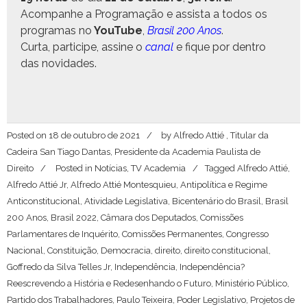
Acom­pan­he a Pro­gra­mação e assista a todos os
pro­gra­mas no
YouTube
,
Brasil 200 Anos
.
Cur­ta, par­ticipe, assine o
canal
e fique por den­tro
das novidades.
Posted on
18 de outubro de 2021
by
Alfredo Attié , Titular da
Cadeira San Tiago Dantas, Presidente da Academia Paulista de
Direito
Posted in
Notícias
,
TV Academia
Tagged
Alfredo Attié
,
Alfredo Attié Jr
,
Alfredo Attié Montesquieu
,
Antipolítica e Regime
Anticonstitucional
,
Atividade Legislativa
,
Bicentenário do Brasil
,
Brasil
200 Anos
,
Brasil 2022
,
Câmara dos Deputados
,
Comissões
Parlamentares de Inquérito
,
Comissões Permanentes
,
Congresso
Nacional
,
Constituição
,
Democracia
,
direito
,
direito constitucional
,
Goffredo da Silva Telles Jr
,
Independência
,
Independência?
Reescrevendo a História e Redesenhando o Futuro
,
Ministério Público
,
Partido dos Trabalhadores
,
Paulo Teixeira
,
Poder Legislativo
,
Projetos de