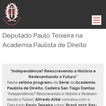
Pule
para
o
conteúdo
Deputado Paulo Teixeira na
Academia Paulista de Direito
“Inde­pendên­cia? Ree­screven­do a História e
Redesen­han­do o Futuro”
Neste
séti­mo pro­gram
a da
Série
da
Acad­e­mia
Paulista de Dire­ito, Cadeira San Tia­go Dan­tas
:
“Inde­pendên­cia? Ree­screven­do a História e Redesen­
han­do o Futuro
,”
Alfre­do Attié
con­ver­sa com o
Dep­uta­do
Paulo Teix­eira
sobre “
Brasil 2022: Pas­