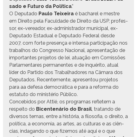
sa­do e Futuro da Políti­ca
.”
O Dep­uta­do
Paulo Teix­eira
é bacharel e mestre
em Dire­ito pela Fac­ul­dade de Dire­ito da USP, pro­fes­
sor, ex-vereador, ex-admin­istrador munic­i­pal, ex-
Dep­uta­do Estad­ual e Dep­uta­do Fed­er­al des­de
2007, com forte pre­sença e inten­sa par­tic­i­pação nos
tra­bal­hos do Con­gres­so Nacional, apre­sen­tação de
impor­tantes pro­je­tos de lei, atu­ação em Comis­sões
Par­la­mentares per­ma­nentes e de inquéri­to, atu­al
líder do Par­tido dos Tra­bal­hadores na Câmara dos
Dep­uta­dos. Recen­te­mente, apre­sen­tou pro­je­tos
para aa defe­sa democráti­ca e para a refor­ma do
estatu­to do min­istério Público.
Con­ce­bidos por Attié, os pro­gra­mas refletem a
respeito do
Bicen­tenário do Brasil
, tratan­do de
diver­sos temas, entre a história, a filosofia, o dire­ito, a
políti­ca, a econo­mia, as artes, as cul­turas e as ciên­
cias, inda­gan­do o que fize­mos até aqui e o que