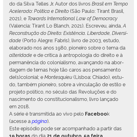
do da Sil­va Telles Jr. Autor dos livros
Brasil em Tem­po
Acel­er­a­do: Políti­ca e Dire­ito
(São Paulo: Tirant Brasil,
2021), e
Towards Inter­na­tion­al Law of Democ­ra­cy
(Valen­cia: Tirant Lo Blanch, 2021). Escreveu, ain­da,
A
Recon­strução do Dire­ito: Existên­cia. Liber­dade, Diver­si­
dade
(Por­to Ale­gre: Fab­ris), livro de 2003, estu­do,
elab­o­ra­do nos anos 1980, pio­neiro sobre o tema da
alteri­dade
e de críti­ca à antropolo­gia do dire­ito e à
per­manên­cia do colo­nial­is­mo, avançan­do na abor­
dagem de temas hoje tão caros aos pen­sa­men­to
de(s)colonial; e
Mon­tesquieu
(Lis­boa: Chi­a­do), estu­
do, tam­bém pio­neiro, sobre a vin­cu­lação de esti­lo e
pro­je­to políti­co, no sécu­lo das Rev­oluções e do
nasci­men­to do con­sti­tu­cional­is­mo, livro lança­do
em 2018.
A série é trans­mi­ti­da ao vivo pelo
Face­boo
k
(acesse a
pági­na
).
Este episó­dio pode ser acom­pan­hado a par­tir das
19 horas
do dia
21 de out­ubro
,
5a feira
.