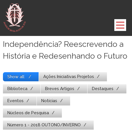
Pule
para
o
conteúdo
Independência? Reescrevendo a
História e Redesenhando o Futuro
Show all
Ações Iniciativas Projetos
Biblioteca
Breves Artigos
Destaques
Eventos
Notícias
Núcleos de Pesquisa
Número 1 - 2018 OUTONO/INVERNO