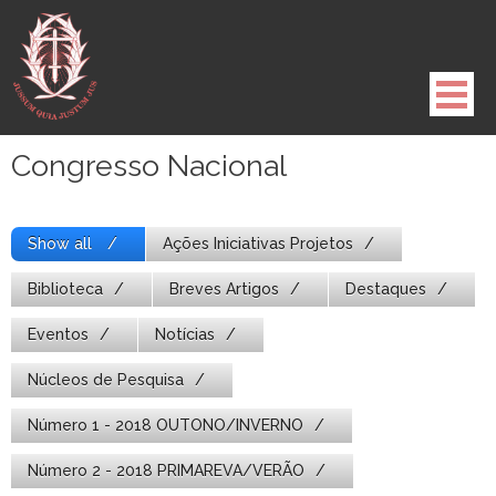
Pule
para
o
conteúdo
Congresso Nacional
Show all
Ações Iniciativas Projetos
Biblioteca
Breves Artigos
Destaques
Eventos
Notícias
Núcleos de Pesquisa
Número 1 - 2018 OUTONO/INVERNO
Número 2 - 2018 PRIMAREVA/VERÃO