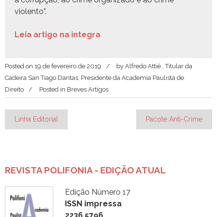
violento”.
Leia arti­go na integra
Posted on
19 de fevereiro de 2019
by
Alfredo Attié , Titular da
Cadeira San Tiago Dantas, Presidente da Academia Paulista de
Direito
Posted in
Breves Artigos
Navegação
Linha Editorial
Pacote Anti-Crime
de
Post
REVISTA POLIFONIA - EDIÇÃO ATUAL
Edição Número 17
ISSN impressa
2236.5796