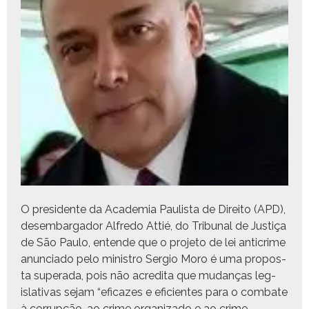
O pres­i­dente da Acad­e­mia Paulista de Dire­ito (APD),
desem­bar­gador Alfre­do Attié, do Tri­bunal de Justiça
de São Paulo, entende que o pro­je­to de lei anti­crime
anun­ci­a­do pelo min­istro Ser­gio Moro é uma pro­pos­
ta super­a­da, pois não acred­i­ta que mudanças leg­
isla­ti­vas sejam “efi­cazes e efi­cientes para o com­bate
à cor­rupção, ao crime orga­ni­za­do e ao crime