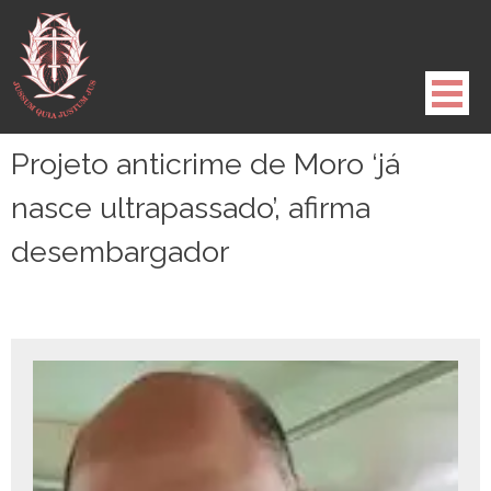
Pule
para
o
conteúdo
Projeto anticrime de Moro ‘já
nasce ultrapassado’, afirma
desembargador