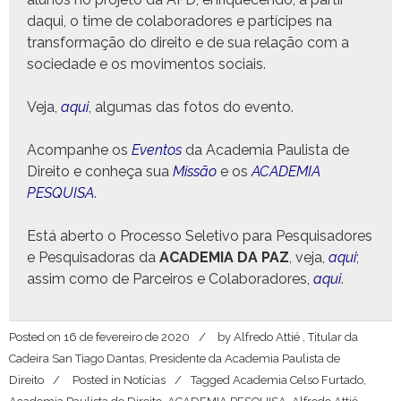
daqui, o time de colab­o­radores e partícipes na
trans­for­mação do dire­ito e de sua relação com a
sociedade e os movi­men­tos sociais.
Veja,
aqui
, algu­mas das fotos do evento.
Acom­pan­he os
Even­tos
da Acad­e­mia Paulista de
Dire­ito e con­heça sua
Mis­são
e os
ACADEMIA
PESQUISA
.
Está aber­to o Proces­so Sele­ti­vo para Pesquisadores
e Pesquisado­ras da
ACADEMIA DA PAZ
, veja,
aqui
;
assim como de Par­ceiros e Colab­o­radores,
aqui
.
Posted on
16 de fevereiro de 2020
by
Alfredo Attié , Titular da
Cadeira San Tiago Dantas, Presidente da Academia Paulista de
Direito
Posted in
Notícias
Tagged
Academia Celso Furtado
,