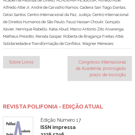
Academia Paulista de Direito
,
ACADEMIA PESQUISA
,
Alfredo Attié
,
Alfredo Attié Jr
,
André de Carvalho Ramos
,
Cadeira San Tiago Dantas
,
Celso Santos
,
Centro Internacional da Paz. Justiça
,
Centro Internacional
de Direitos Humanos de São Paulo
,
Fauzi Hassan Choukr
,
Gonçalo
Xavier
,
Henrique Rabello
,
Katia Abud
,
Marco Antonio Zito Alvarenga
,
Matheus Presotto
,
Renata Gaspar
,
Roberta de Bragança Freitas Attié
,
Solidariedade e Transformação de Conflitos
,
Wagner Menezes
Navegação
Sobre Livros
Congresso Internacional
da Academia: prorrogado
de
prazo de inscrição
Post
REVISTA POLIFONIA - EDIÇÃO ATUAL
Edição Número 17
ISSN impressa
2236.5796