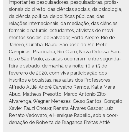
impor­tantes pesquisadores, pesquisado­ras, profis­
sion­ais do dire­ito, das ciên­cias soci­ais, da psi­colo­gia,
da ciên­cia políti­ca, de políti­cas públi­cas, das
relações inter­na­cionais, da medi­ação, das ciên­cias
for­mais e nat­u­rais, estu­dantes, ativis­tas de movi­
men­tos soci­ais, de Sal­vador, Por­to Ale­gre, Rio de
Janeiro, Curiti­ba, Bau­ru, São José do Rio Pre­to,
Camp­inas, Piraci­ca­ba, Rio Claro, Nova Odessa, San­
tos e São Paulo, as aulas ocor­reram entre segun­da-
feira e sába­do, de man­hã e à noite, 10 a 15 de
fevereiro de 2020, com viva par­tic­i­pação dos
inscritos e bol­sis­tas, nas aulas dos Pro­fes­sores
Alfre­do Attié, André Car­val­ho Ramos, Katia Maria
Abud, Matheus Pre­sot­to, Mar­co Anto­nio Zito
Alvaren­ga, Wag­n­er Menezes, Cel­so San­tos, Gonça­lo
Xavier, Fauzi Choukr, Rena­ta Álvares Gas­par, Luiz
Rena­to Vedova­to, e Hen­rique Rabel­lo„ sob a coor­
de­nação de Rober­ta de Bra­gança Fre­itas Attié.