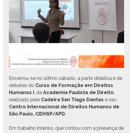
Encer­rou-se no últi­mo sába­do, a parte didáti­ca e de
debates do
Cur­so de For­mação em Dire­itos
Humanos I
, da
Acad­e­mia Paulista de Dire­ito
,
real­iza­do pela
Cadeira San Tia­go Dan­tas
e seu
Cen­tro Inter­na­cional de Dire­itos Humanos de
São Paulo, CIDHSP/APD
.
Em tra­bal­ho inten­so, que con­tou com a pre­sença de