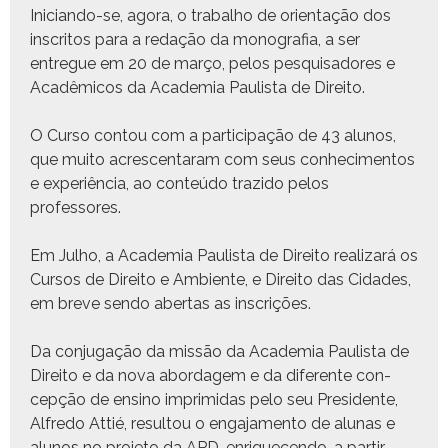
Ini­cian­do-se, ago­ra, o tra­bal­ho de ori­en­tação dos
inscritos para a redação da mono­grafia, a ser
entregue em 20 de março, pelos pesquisadores e
Acadêmi­cos da Acad­e­mia Paulista de Direito.
O Cur­so con­tou com a par­tic­i­pação de 43 alunos,
que muito acres­cen­taram com seus con­hec­i­men­tos
e exper­iên­cia, ao con­teú­do trazi­do pelos
professores.
Em Jul­ho, a Acad­e­mia Paulista de Dire­ito realizará os
Cur­sos de Dire­ito e Ambi­ente, e Dire­ito das Cidades,
em breve sendo aber­tas as inscrições.
Da con­ju­gação da mis­são da Acad­e­mia Paulista de
Dire­ito e da nova abor­dagem e da difer­ente con­
cepção de ensi­no imprim­i­das pelo seu Pres­i­dente,
Alfre­do Attié, resul­tou o enga­ja­men­to de alu­nas e
alunos no pro­je­to da APD, enrique­cen­do, a par­tir