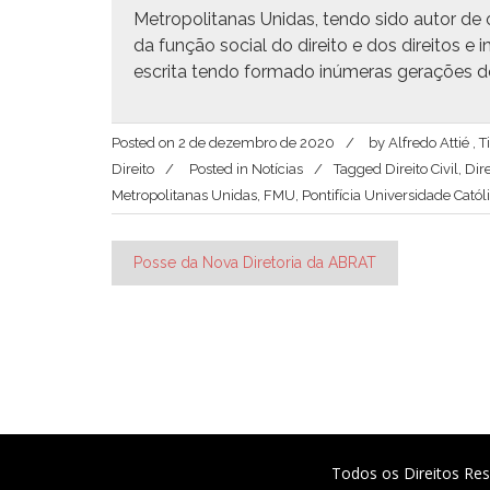
Met­ro­pol­i­tanas Unidas, ten­do sido autor de 
da função social do dire­ito e dos dire­itos e 
escri­ta ten­do for­ma­do inúmeras ger­ações de
Posted on
2 de dezembro de 2020
by
Alfredo Attié ,
Direito
Posted in
Notícias
Tagged
Direito Civil
,
Dire
Metropolitanas Unidas
,
FMU
,
Pontifícia Universidade Catól
Navegação
Posse da Nova Diretoria da ABRAT
de
Post
Todos os Direitos Res