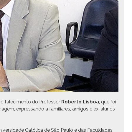
o falec­i­men­to do Pro­fes­sor
Rober­to Lis­boa
, que foi
nagem, expres­san­do a famil­iares, ami­gos e ex-alunos
 Uni­ver­si­dade Católi­ca de São Paulo e das Fac­ul­dades