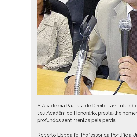
A Acad­e­mia Paulista de Dire­ito, lamen­tan­do 
seu Acadêmi­co Hon­orário, pres­ta-lhe hom­e­
pro­fun­dos sen­ti­men­tos pela perda.
Rober­to Lis­boa foi Pro­fes­sor da Pon­tif­í­cia